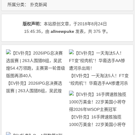
所属分类：
扑克新闻
版权声明：
本站原创文章，于2018年8月24日
15:45:35
，由
allnewpuke
发表，共 375 字。
【EV扑克】一天淘汰5人！FT变
【EV扑克】2026IPG总决赛选
“绞肉机”！华裔选手AA惨遭河杀
拔赛 | 263人围猎B组，吴武煌
出局！
54.4万领跑，主赛第一轮晋级版
图再添40人
【EV扑克】16手牌速胜独揽
1000万美金！22岁美国小将夺
得2026年WSOP主赛冠军