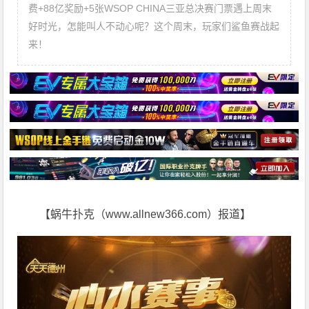
费+88亿奖励+5张WSOP CHINA三亚总决赛门票遇上周末
好时光，怎能叫人不动心呢？这个周末，玩家们鲨鱼赛战起
来！
【蜗牛扑克（www.allnew366.com）报道】