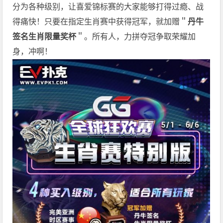
分为各种级别，让喜爱锦标赛的大家能够打得过瘾、战
得痛快！只要在指定生肖赛中获得冠军，就加赠＂
丹牛
签名生肖限量奖杯
＂。所有人，力拼夺冠争取荣耀加
身，冲啊！