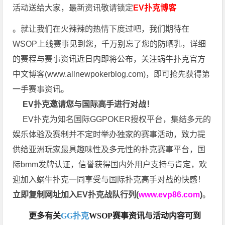
活动送给大家，最新资讯敬请锁定
EV扑克博客
。就让我们在火辣辣的热情下度过吧，我们期待在
WSOP上线赛事见到您，千万别忘了您的防晒乳，详细
的赛程与赛事资讯近日内即将公布，关注蜗牛扑克官方
中文博客(
www.allnewpokerblog.com
)，即可抢先获得第
一手赛事资讯。
EV扑克邀请您与国际高手进行对战！
EV扑克为知名国际GGPOKER授权平台，集结多元的
娱乐体验及赛制并不定时举办独家的赛事活动，致力提
供给亚洲玩家最具趣味性及多元性的扑克赛事平台，国
际bmm发牌认证，信誉获得国内外用户支持与肯定，欢
迎加入蜗牛扑克一同享受与国际扑克高手对战的快感！
立即复制网址加入EV扑克战队行列(
www.evp86.com
)
。
更多有关
GG扑克
WSOP
赛事资讯与活动内容可到