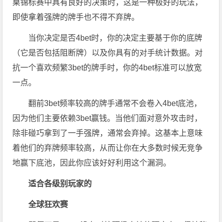
桌锦标赛中具有良好的决策时，这是一种极好的玩法，
即使拿着强牌的牌手也不得不弃牌。
当你决定是否4bet时，你的决定主要基于你的底牌
（它是否包括阻断牌）以及你具有的对手统计数据。对
抗一个喜欢频繁3bet的牌手时，你的4bet标准可以放宽
一点。
翻前3bet频率较高的牌手通常不会卷入4bet底池，
因为他们主要依赖3bet赢钱。当他们面对意外攻击时，
除非碰巧拿到了一手强牌，通常会弃掉。这基本上意味
着他们的弃牌频率较高，从而让你在大多数时候无竞争
地赢下底池，因此你应该好好利用这个漏洞。
适合各级别玩家的
全球狂欢赛