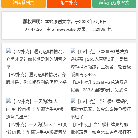
短牌系列赛
蜗牛扑克
超级百万豪客赛
版权声明：
本站原创文章，于2023年5月5日
07:47:26
，由
allnewpuke
发表，共 2936 字。
【EV扑克】遇到这6种情况，弃
牌才是让你长期盈利的明智之举
【EV扑克】2026IPG总决赛选
拔赛 | 263人围猎B组，吴武煌
54.4万领跑，主赛第一轮晋级版
图再添40人
【EV扑克】一天淘汰5人！FT变
【EV扑克】当年横扫牌桌的那
“绞肉机”！华裔选手AA惨遭河杀
批老玩家，如今怎么连鱼都打不