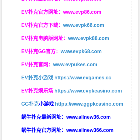
EV扑克官方网址：
www.evp86.com
EV扑克官方下载：
www.evpk66.com
EV扑克电脑版网址：
www.evpk88.com
EV扑克GG官方：
www.evpk68.com
EV扑克官网：
www.evpukes.com
EV扑克小游戏
https://www.evgames.cc
EV扑克娱乐场
https://www.evpkcasino.com
GG扑克
小游戏
https://www.ggpkcasino.com
蜗牛扑克最新网址：
www.allnew36.com
蜗牛扑克官方网址：
www.allnew366.com