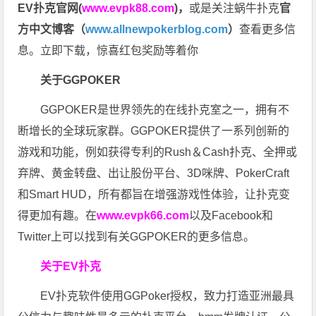
EV扑克官网(
www.evpk88.com
)
，
或是关注蜗牛扑克
官
方中文博客（
www.allnewpokerblog.com
）
查看更多信
息。立即下载，惊喜红包奖励等着你
关于GGPOKER
GGPOKER是世界领先的在线扑克室之一，拥有不
断增长的全球玩家群。GGPOKER提供了一系列创新的
游戏和功能，例如获得专利的Rush＆Cash扑克、全押或
弃牌、黄金转盘、出让股份平台、3D咪牌、PokerCraft
和Smart HUD，所有都旨在增强游戏性体验，让扑克变
得更加有趣。在
www.evpk66.com
以及Facebook和
Twitter上可以找到有关GGPOKER的更多信息。
关于EV扑克
EV扑克软件使用GGPoker授权，致力打造亚洲最具