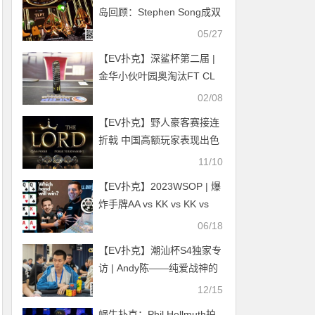
岛回顾：Stephen Song成双
冠王，中国选手勇夺8个冠
05/27
军！
【EV扑克】深鲨杯第二届 |
金华小伙叶园奥淘汰FT CL
芮博翔荣获深鲨杯冠军！
02/08
【EV扑克】野人豪客赛接连
折戟 中国高额玩家表现出色
TLPT首秀惊艳大幅破保 第
11/10
二站2024年开启
【EV扑克】2023WSOP | 爆
炸手牌AA vs KK vs KK vs
QQ
06/18
【EV扑克】潮汕杯S4独家专
访 | Andy陈——纯爱战神的
策略性
12/15
蜗牛扑克：Phil Hellmuth拍