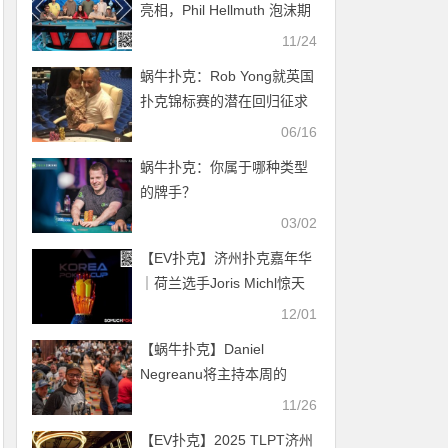
亮相，Phil Hellmuth 泡沫期
出局，《No Limit》新集揭
11/24
幕扑克盛宴背后故事
蜗牛扑克：Rob Yong就英国
扑克锦标赛的潜在回归征求
玩家的意见
06/16
蜗牛扑克：你属于哪种类型
的牌手？
03/02
【EV扑克】济州扑克嘉年华
｜荷兰选手Joris Michl惊天
逆袭夺下KPC主赛冠军，红
12/01
龙杯正式开赛！
【蜗牛扑克】Daniel
Negreanu将主持本周的
CSOP “Raise It Up” 慈善赛
11/26
事
【EV扑克】2025 TLPT济州