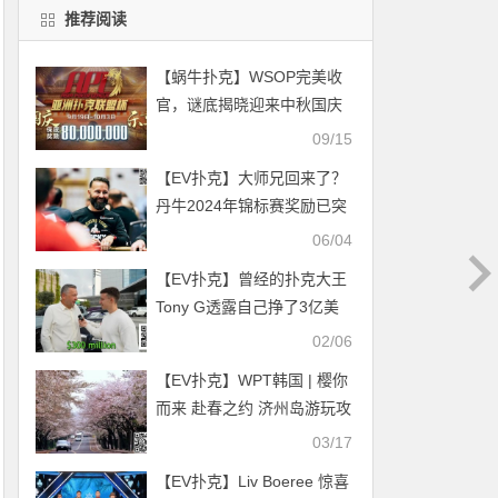
推荐阅读
【蜗牛扑克】WSOP完美收
官，谜底揭晓迎来中秋国庆
最强赛事！APL亚洲扑克联
09/15
盟杯倒计时
【EV扑克】大师兄回来了？
丹牛2024年锦标赛奖励已突
破100W刀！连Phil Ivey都望
06/04
尘莫及
【EV扑克】曾经的扑克大王
Tony G透露自己挣了3亿美
元，最多一年挣过1个小目标
02/06
【EV扑克】WPT韩国 | 樱你
而来 赴春之约 济州岛游玩攻
略之看樱花篇
03/17
【EV扑克】Liv Boeree 惊喜