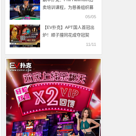
卖培训课程，为慈善组织募
集资金
05/05
【EV扑克】APT国人首冠出
炉！顺子撞同花成夺冠契
机，关键河杀yyds！《GoG
11/11
黄金游戏》正式播出