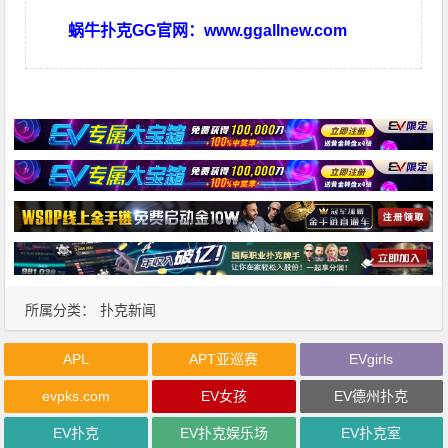
蜗牛扑克GG官网：
www.ggallnew.com
所属分类：
扑克新闻
APL
APT亚巡赛
EVgirls
evpks.com
EV女孩
EV德州扑克
EV扑克
EV扑克娱乐场
EV扑克室