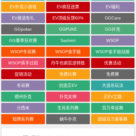
EV扑克小游戏
EV疯狂送票
EV福利
EV邀请有礼
EV顶级反馈60%
GGCare
GGpoker
GGPUKE
GG扑克
GG春季狂欢赛
Sashimi
WSOP
WSOP冬巡赛
WSOP金手链
WSOP金手链战报
WSOP高手过招
丹牛也疯狂逆转胜
优惠活动
促销活动
免费比赛
免费赛
冬巡赛
创造正EV
大逃杀玩法
德州扑克
扑克女神
正EV之路
沙西米
生肖系列赛
百万幸运赛
短牌系列赛
蜗牛扑克
超级百万豪客赛