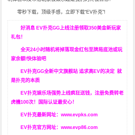
零秒下载，顶级手感，立即下载“EV扑克”!
好消息 EV扑克GG上线注册领取350美金新玩家
礼包！
全天24小时随机将掉落现金红包至牌局底池或玩
家余额!快体验吧
EV扑克GG
全新中文旗舰站
追求高EV
的决定
就
是扑克的本质
EV扑克娱乐场强势上线疯狂送钱，注册免费转老
虎機100次！国际认证最安心！
EV扑克最新网址：
www.evpks.com
EV扑克官方网址：
www.evp86.com