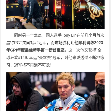
同时另一个焦点，国人选手Tony Lin在前几个月首次
赢得PGT美国站#2冠军
，而这场胜利让他顺利晋级2023
年GPI年度最佳牌手第一榜首宝座。
这一次他又获得"全
球狂欢#149: 幸运7豪客赛"冠军，对他来说透过不断地练
习，冠军将不再遥不可及！