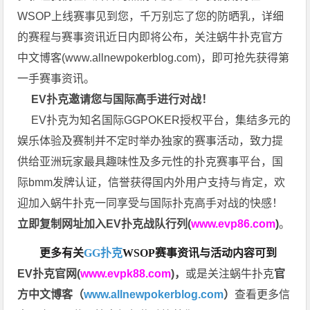
WSOP上线赛事见到您，千万别忘了您的防晒乳，详细
的赛程与赛事资讯近日内即将公布，关注蜗牛扑克官方
中文博客(
www.allnewpokerblog.com
)，即可抢先获得第
一手赛事资讯。
EV扑克邀请您与国际高手进行对战！
EV扑克为知名国际GGPOKER授权平台，集结多元的
娱乐体验及赛制并不定时举办独家的赛事活动，致力提
供给亚洲玩家最具趣味性及多元性的扑克赛事平台，国
际bmm发牌认证，信誉获得国内外用户支持与肯定，欢
迎加入蜗牛扑克一同享受与国际扑克高手对战的快感！
立即复制网址加入EV扑克战队行列(
www.evp86.com
)
。
更多有关
GG扑克
WSOP
赛事资讯与活动内容可到
EV扑克官网(
www.evpk88.com
)
，
或是关注蜗牛扑克
官
方中文博客（
www.allnewpokerblog.com
）
查看更多信