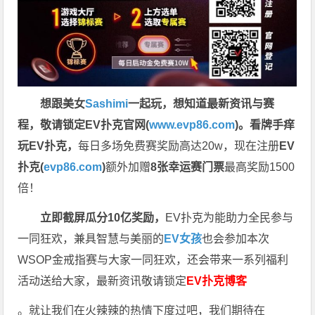
想跟美女
Sashimi
一起玩，
想知道最新资讯与赛
程，
敬请锁定EV扑克官网(
www.evp86.com
)。
看牌手痒
玩EV扑克，
每日多场免费赛奖励高达20w，现在注册
EV
扑克(
evp86.com
)
额外加赠
8张幸运赛门票
最高奖励1500
倍！
立即截屏瓜分10亿奖励，
EV扑克为能助力全民参与
一同狂欢，兼具智慧与美丽的
EV女孩
也会参加本次
WSOP金戒指赛与大家一同狂欢，还会带来一系列福利
活动送给大家，最新资讯敬请锁定
EV扑克博客
。就让我们在火辣辣的热情下度过吧，我们期待在