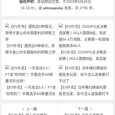
版权声明：
本站原创文章，于2023年5月26日
16:16:01
，由
allnewpuke
发表，共 2795 字。
【EV扑克】遇到这6种情况，弃
牌才是让你长期盈利的明智之举
【EV扑克】2026IPG总决赛选
拔赛 | 263人围猎B组，吴武煌
54.4万领跑，主赛第一轮晋级版
图再添40人
【EV扑克】一天淘汰5人！FT变
【EV扑克】当年横扫牌桌的那
“绞肉机”！华裔选手AA惨遭河杀
批老玩家，如今怎么连鱼都打不
出局！
过了
上一篇
下一篇