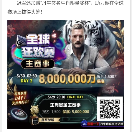
冠军还加赠“丹牛签名生肖限量奖杯”，助力你在全球
赛场上拔得头筹！