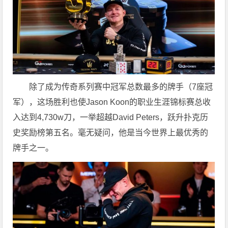
除了成为传奇系列赛中冠军总数最多的牌手（7座冠
军），这场胜利也使Jason Koon的职业生涯锦标赛总收
入达到4,730w刀，一举超越David Peters，跃升扑克历
史奖励榜第五名。毫无疑问，他是当今世界上最优秀的
牌手之一。