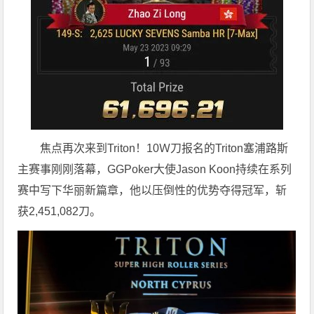
焦点再次来到Triton！10Ｗ刀报名的Triton塞浦路斯
主赛事刚刚落幕，GGPoker大使Jason Koon持续在系列
赛中写下华丽新篇章，他以压倒性的优势夺得冠军，斩
获2,451,082刀。