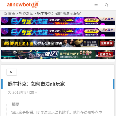
首页
扑克新闻
蜗牛扑克：如何击溃nit玩家
A+
蜗牛扑克：如何击溃nit玩家
2018年8月29日
摘要
Nit玩家是指采用明显过弱玩法的牌手。他们在德州扑克中