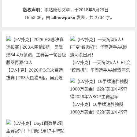
版权声明：
本站原创文章，于2018年8月29日
15:53:06
，由
allnewpuke
发表，共 2734 字。
【EV扑克】一天淘汰5人！FT变
【EV扑克】2026IPG总决赛选
“绞肉机”！华裔选手AA惨遭河杀
拔赛 | 263人围猎B组，吴武煌
出局！
54.4万领跑，主赛第一轮晋级版
图再添40人
【EV扑克】16手牌速胜独揽
1000万美金！22岁美国小将夺
得2026年WSOP主赛冠军