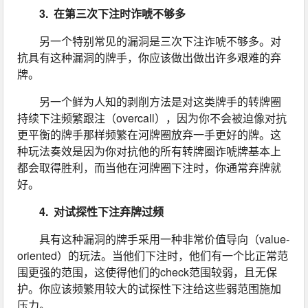
3.  在第三次下注时诈唬不够多
另一个特别常见的漏洞是三次下注诈唬不够多。对
抗具有这种漏洞的牌手，你应该做出做出许多艰难的弃
牌。
另一个鲜为人知的剥削方法是对这类牌手的转牌圈
持续下注频繁跟注（overcall），因为你不会被迫像对抗
更平衡的牌手那样频繁在河牌圈放弃一手更好的牌。这
种玩法奏效是因为你对抗他的所有转牌圈诈唬牌基本上
都会取得胜利，而当他在河牌圈下注时，你通常弃牌就
好。
4.  对试探性下注弃牌过频
具有这种漏洞的牌手采用一种非常价值导向（value-
oriented）的玩法。当他们下注时，他们有一个比正常范
围更强的范围，这使得他们的check范围较弱，且无保
护。你应该频繁用较大的试探性下注给这些弱范围施加
压力。