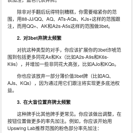
除非对手翻后玩得特别糟糕，你需要缩紧你的范
围，用88-JJ/QQ、AQ、ATs-AQs、KJs+这样的范围跟
注，而用QQ+、AK和A2s-A5s这样的范围做3bet。
2.  对3bet弃牌太频繁
对抗这种类型的对手，你应该扩展你的3bet诈唬范
围到包括更多同花Ax和Kx（比如A2s-A9s和K6s-
K9s），并增加一些非同花大高张，比如AJo和KQo。
你也应该放弃一部分薄价值3bet牌（比如AQ、
AJs、KQs），因为通过用它们跟注将实现更多底池权
益。
3.  在大盲位置弃牌太频繁
这种牌手比其他牌手更常见。你应该做出调整，在
按钮位置做更多的率先加注。例如，你应该开始用
Upswing Lab推荐范围的粉色部分率先加注：