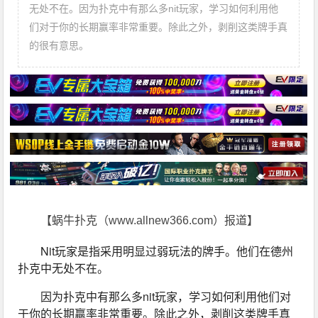
无处不在。因为扑克中有那么多nit玩家，学习如何利用他
们对于你的长期赢率非常重要。除此之外，剥削这类牌手真
的很有意思。
【蜗牛扑克（www.allnew366.com）报道】
Nit玩家是指采用明显过弱玩法的牌手。他们在德州
扑克中无处不在。
因为扑克中有那么多nit玩家，学习如何利用他们对
于你的长期赢率非常重要。除此之外，剥削这类牌手真