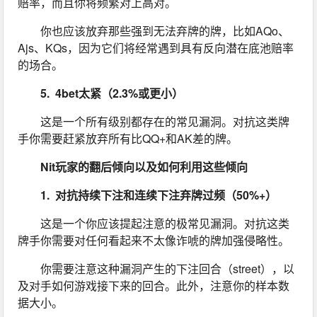
赔率，而且你将频繁对上高对。
你也应该放弃那些强到无法弃牌的牌，比如AQo、
Ajs、KQs，因为它们将经常遇到具有反向潜在底池赔率
的场合。
5.  4bet太紧（2.3%或更小）
这是一个所有级别都存在的常见漏洞。对抗这类牌
手你需要赶紧放弃所有比QQ+和AK差的牌。
Nit玩家的翻后倾向以及如何利用这些倾向
1.  对抗持续下注和连续下注弃牌过频（50%+）
这是一个你应该提起注意的极常见漏洞。对抗这类
牌手你需要对任何看起来不太像诈唬的牌加强侵略性。
你需要注意这种漏洞产生的下注回合（street），以
及对手如何游戏接下来的回合。此外，注意你的样本数
据大小。