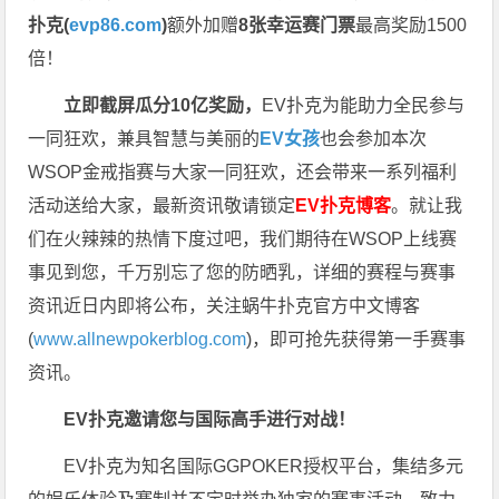
扑克(
evp86.com
)
额外加赠
8张幸运赛门票
最高奖励1500
倍！
立即截屏瓜分10亿奖励，
EV扑克为能助力全民参与
一同狂欢，兼具智慧与美丽的
EV女孩
也会参加本次
WSOP金戒指赛与大家一同狂欢，还会带来一系列福利
活动送给大家，最新资讯敬请锁定
EV扑克博客
。
就让我
们在火辣辣的热情下度过吧，我们期待在WSOP上线赛
事见到您，千万别忘了您的防晒乳，详细的赛程与赛事
资讯近日内即将公布，关注蜗牛扑克官方中文博客
(
www.allnewpokerblog.com
)，即可抢先获得第一手赛事
资讯。
EV扑克邀请您与国际高手进行对战！
EV扑克为知名国际GGPOKER授权平台，集结多元