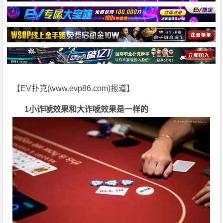
【EV扑克(
www.evp86.com
)报道】
1
小诈唬效果和大诈唬效果是一样的