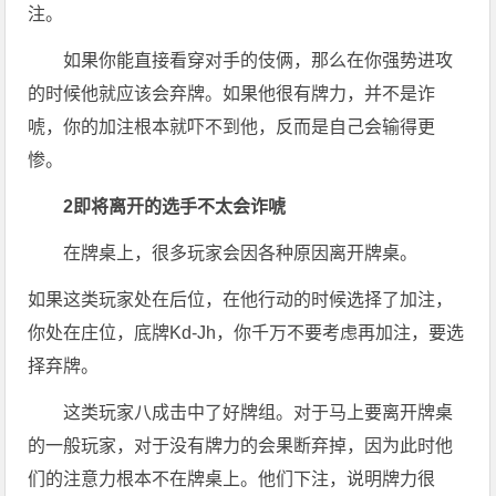
注。
如果你能直接看穿对手的伎俩，那么在你强势进攻
的时候他就应该会弃牌。如果他很有牌力，并不是诈
唬，你的加注根本就吓不到他，反而是自己会输得更
惨。
2
即将离开的选手不太会诈唬
在牌桌上，很多玩家会因各种原因离开牌桌。
如果这类玩家处在后位，在他行动的时候选择了加注，
你处在庄位，底牌Kd-Jh，你千万不要考虑再加注，要选
择弃牌。
这类玩家八成击中了好牌组。对于马上要离开牌桌
的一般玩家，对于没有牌力的会果断弃掉，因为此时他
们的注意力根本不在牌桌上。他们下注，说明牌力很