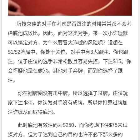
牌技欠佳的对手在考虑是否跟注的时候常常都不会考
虑底池成败比。因此，面对这类对手，来一次小诈唬就
可以搞定对方，为什么要冒大诈唬的风险呢？设想在
$1/$2牌局中，你处于关位，对手中有3人跟注，你也跟
注，位于庄位的选手非常松散且容易失控，下注$15。你
会怀疑他是在偷池。其他对手弃牌，而到你选择了跟
注。
你在翻牌圈没有击中牌，所以选择了过牌。庄位玩
家下注 $20，你认为对手没有成牌，所以你打算过牌加
注诈唬从而取得底池。
此时底池有效注码为$250，而你考虑下注$75来试
探对方，但为了达到自己的目的也许不必下那么多的