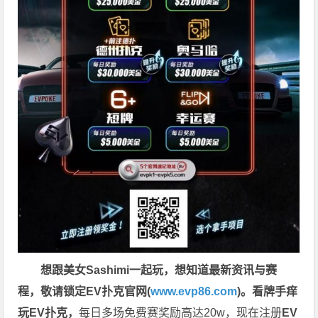
想跟美女Sashimi一起玩，
想知道最新资讯与赛
程，
敬请锁定EV扑克官网(
www.evp86.com
)。
看牌手痒
玩EV扑克，
每日多场免费赛奖励高达20w，现在注册
EV