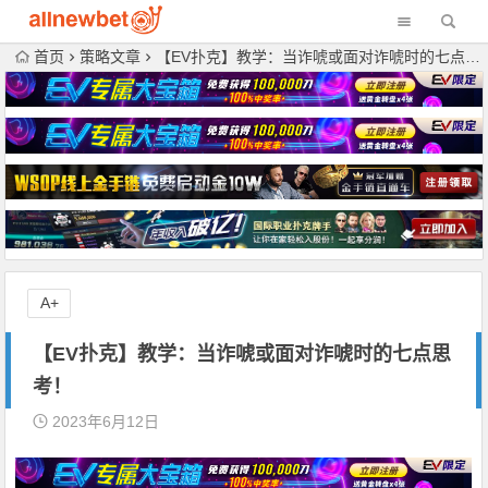
首页
策略文章
【EV扑克】教学：当诈唬或面对诈唬时的七点思考！
A+
【EV扑克】教学：当诈唬或面对诈唬时的七点思
考！
2023年6月12日