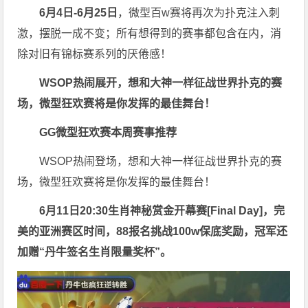
6月4日-6月25日
，微型百w赛将再次为扑克注入刺
激，摆脱一成不变；所有想得到的赛事都包含在内，消
除对旧有锦标赛系列的厌倦感！
WSOP热闹展开，想和大神一样征战世界扑克的赛
场，微型狂欢赛将是你发挥的最佳舞台！
GG微型狂欢赛
本周赛事推荐
WSOP热闹登场，想和大神一样征战世界扑克的赛
场，微型狂欢赛将是你发挥的最佳舞台！
6月11日20:30
生肖神秘赏金开幕赛
[Final Day]，完
美的亚洲赛区时间，88报名挑战
100w
保底奖励，冠军还
加赠“
丹牛签名生肖限量奖杯
”。