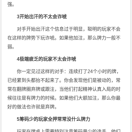
强。
3
开始出汗的不太会诈唬
对手开始出汗这个信息过于明显，聪明的玩家不会
在这样的牌势下玩诈唬。如果他加注，那么牌力一般不
弱。
4
极端疲乏的玩家不太会诈唬
你一定见过这样的对手：连续打了24个小时的牌，
已经累到头都抬不起来了。你会发现他们是被动的，常
常在翻牌圈弃牌或跟注，当他们打起精神认真入局的时
候往往是有牌力的时候。如果他们大额加注，那么你最
好的做法也许就是弃牌。
5
筹码少的玩家全押常常没什么牌力
玩家在牌桌上需要特别注意筹码量少的选手，他们