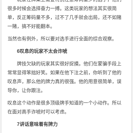
很多时候会选择奋力一搏。这类玩家的想法其实很简
单，反正筹码量不多，过不了几手就会出局，还不如赌
一赌，搞不好能翻本。
当然也有例外，所以要对选手进行全面的综合观察。
6
叹息的玩家不太会诈唬
牌技欠缺的玩家其实很好捉摸。他们在蒙骗手段上
常常显得笨拙好笑。如果在他下注之前，你听到了他的
叹息声，那么他的牌力真的很强。他的用意很简单，误
导你，让你跟注。
叹息这个动作是很多顶级牌手知道的一个小动作。所以
在面对高手诈唬时可以考虑。
7
讲话意味着有牌力