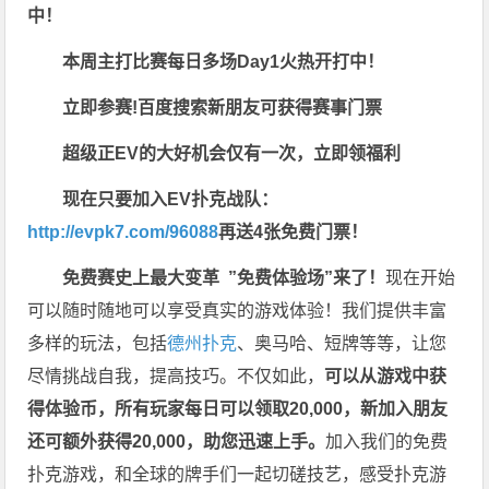
中！
本周主打比赛每日多场Day1火热开打中！
立即参赛!百度搜索
新朋友可获得赛事门票
超级正EV的大好机会仅有一次，立即领福利
现在只要加入EV扑克战队：
http://evpk7.com/96088
再送4张免费门票！
免费赛史上最大变革
”免费体验场”来了！
现在开始
可以随时随地可以享受真实的游戏体验！我们提供丰富
多样的玩法，包括
德州扑克
、奥马哈、短牌等等，让您
尽情挑战自我，提高技巧。不仅如此，
可以从游戏中获
得体验币，所有玩家每日可以领取20,000，新加入朋友
还可额外获得20,000，助您迅速上手。
加入我们的免费
扑克游戏，和全球的牌手们一起切磋技艺，感受扑克游