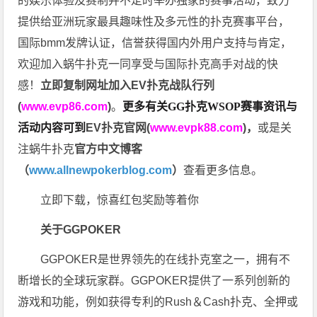
的娱乐体验及赛制并不定时举办独家的赛事活动，致力
提供给亚洲玩家最具趣味性及多元性的扑克赛事平台，
国际bmm发牌认证，信誉获得国内外用户支持与肯定，
欢迎加入蜗牛扑克一同享受与国际扑克高手对战的快
感！
立即复制网址加入EV扑克战队行列
(
www.evp86.com
)
。
更多有关GG扑克WSOP
赛事资讯与
活动内容可到
EV扑克官网(
www.evpk88.com
)
，
或是关
注蜗牛扑克
官方中文博客
（
www.allnewpokerblog.com
）
查看更多信息。
立即下载，惊喜红包奖励等着你
关于GGPOKER
GGPOKER是世界领先的在线扑克室之一，拥有不
断增长的全球玩家群。GGPOKER提供了一系列创新的
游戏和功能，例如获得专利的Rush＆Cash扑克、全押或