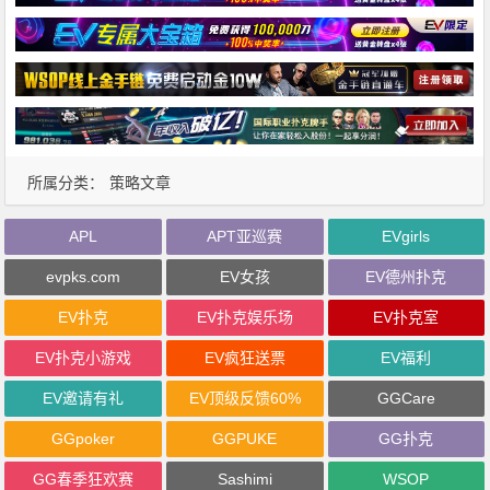
所属分类：
策略文章
APL
APT亚巡赛
EVgirls
evpks.com
EV女孩
EV德州扑克
EV扑克
EV扑克娱乐场
EV扑克室
EV扑克小游戏
EV疯狂送票
EV福利
EV邀请有礼
EV顶级反馈60%
GGCare
GGpoker
GGPUKE
GG扑克
GG春季狂欢赛
Sashimi
WSOP