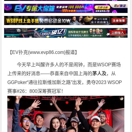
【EV扑克(
www.evp86.com
)报道】
今天早上叫醒许多人的不是闹钟，而是WSOP赛场
上传来的好消息——恭喜来自中国上海的
茅人及
，从
GGPoker“通往拉斯维加斯之路”出发，勇夺2023 WSOP
赛事#26：800深筹赛冠军！