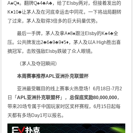
A♠Q♦。翻牌Q♠4♣A♣，给了Elsby两对，但接着发出的
K♦10♣让茅人及在河底幸运击中同花，一下将战局翻转
了过来，茅人及取得3倍多的巨大码量优势。
最后一手牌，茅人及拿A♦8♠跟注Elsby的K♠4♣全
压。公共牌发出2♣6♣9♣9♦5♦，茅人及以A High胜出喜
摘冠军，击败强敌Elsby跌破了众人眼镜。
（茅人及夺冠瞬间）
本周赛事推荐
APL亚洲扑克联盟杯
亚洲最受瞩目的线上赛事火热登场！6月18日-7月2
日「
APL亚洲扑克联盟杯
」，
总保底奖励80,000,000
，
带来20场专属于中国玩家时区奖杯赛程，6月15日起每
天都有多场Day1可以报名。