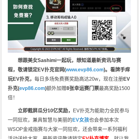
想跟美女Sashimi一起玩，
想知道最新资讯与赛
程，
敬请锁定EV扑克官网(
www.evp86.com
)。
看牌手痒
玩EV扑克，
每日多场免费赛奖励高达20w，现在注册
EV
扑克(
evp86.com
)
额外加赠
8张幸运赛门票
最高奖励1500
倍！
立即截屏瓜分10亿奖励，
EV扑克为能助力全民参与
一同狂欢，兼具智慧与美丽的
EV女孩
也会参加本次
WSOP金戒指赛与大家一同狂欢，还会带来一系列福利
活动送给大家，最新资讯敬请锁定
EV扑克博客
。
就让我