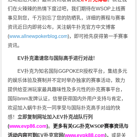
们在火辣辣的热情下度过吧，我们期待在WSOP上线赛
事见到您，千万别忘了您的防晒乳，详细的赛程与赛事
资讯近日内即将公布，关注蜗牛扑克官方中文博客
(
www.allnewpokerblog.com
)，即可抢先获得第一手赛事
资讯。
EV扑克邀请您与国际高手进行对战！
EV扑克为知名国际GGPOKER授权平台，集结多元
的娱乐体验及赛制并不定时举办独家的赛事活动，致力
提供给亚洲玩家最具趣味性及多元性的扑克赛事平台，
国际bmm发牌认证，信誉获得国内外用户支持与肯定，
欢迎加入蜗牛扑克一同享受与国际扑克高手对战的快
感！
立即复制网址加入EV扑克战队行列
(
www.evp86.com
)
。
更多有关GG扑克WSOP
赛事资讯与
活动内容可到
EV扑克官网(
www.evpk88.com
)
，
或是关