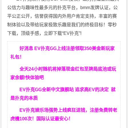
公信力与趣味性最多元的扑克平台，bmm发牌认证，公
平公正公开，信誉获得国内外用户肯定支持，丰富的赛
制体验以及带给玩家极致乐趣是我们的终极目标！零秒
下载，顶级手感，立即下载“EV扑克”!
好消息 EV扑克GG上线注册领取350美金新玩家
礼包！
全天24小时随机将掉落现金红包至牌局底池或玩
家余额!快体验吧
EV扑克GG
全新中文旗舰站
追求高EV
的决定
就
是扑克的本质
EV扑克娱乐场强势上线疯狂送钱，注册免费转老
虎機100次！国际认证最安心！