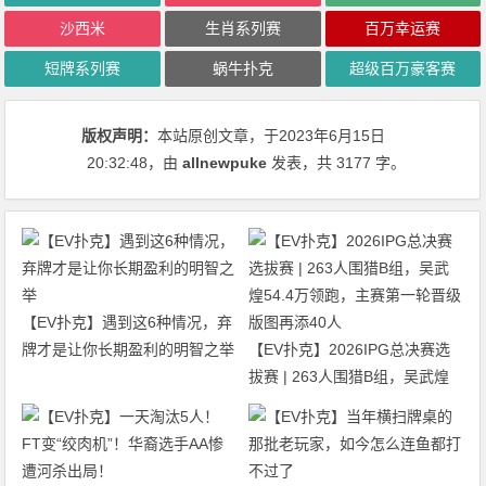
沙西米
生肖系列赛
百万幸运赛
短牌系列赛
蜗牛扑克
超级百万豪客赛
版权声明：
本站原创文章，于2023年6月15日
20:32:48
，由
allnewpuke
发表，共 3177 字。
【EV扑克】遇到这6种情况，弃
牌才是让你长期盈利的明智之举
【EV扑克】2026IPG总决赛选
拔赛 | 263人围猎B组，吴武煌
54.4万领跑，主赛第一轮晋级版
图再添40人