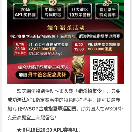
欢庆端午特别活动～重头戏「
猎杀招集令
」，只要
成功淘汰
APL指定赛事中的特色昵称牌手，即可获邀参
加7月份
WSOP金戒指夏季巡回赛
，助力国人在WSOP扑
克最高殿堂上荣耀留名！
★ 6月18日20:30 APL赛事#1：