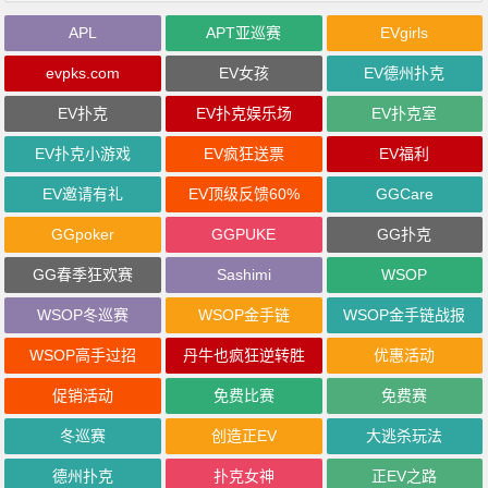
APL
APT亚巡赛
EVgirls
evpks.com
EV女孩
EV德州扑克
EV扑克
EV扑克娱乐场
EV扑克室
EV扑克小游戏
EV疯狂送票
EV福利
EV邀请有礼
EV顶级反馈60%
GGCare
GGpoker
GGPUKE
GG扑克
GG春季狂欢赛
Sashimi
WSOP
WSOP冬巡赛
WSOP金手链
WSOP金手链战报
WSOP高手过招
丹牛也疯狂逆转胜
优惠活动
促销活动
免费比赛
免费赛
冬巡赛
创造正EV
大逃杀玩法
德州扑克
扑克女神
正EV之路