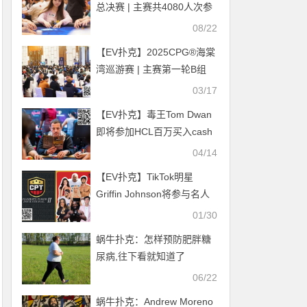
总决赛 | 主赛共4080人次参
赛，1292人晋级第二轮，邵
08/22
晗羽38.55万领跑C组全场
【EV扑克】2025CPG®海棠
湾巡游赛 | 主赛第一轮B组
778人参赛点燃赛场，郑财
03/17
40.25万记分牌领衔261人晋
【EV扑克】毒王Tom Dwan
级
即将参加HCL百万买入cash
游戏
04/14
【EV扑克】TikTok明星
Griffin Johnson将参与名人
扑克邀请赛
01/30
蜗牛扑克：怎样预防肥胖糖
尿病,往下看就知道了
06/22
蜗牛扑克：Andrew Moreno