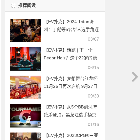
推荐阅读
【EV扑克】2024 Triton济
州：丁彪等5名华人选手角逐
20K 8MAX赛Day2
03/07
【EV扑克】话题 | 下一个
Fedor Holz？这个22岁的德
国人将在WSOP上大展拳脚
06/15
【EV扑克】梦想舞台红龙杯
11月26日再次启航 9月27日
红龙战队张晨旭与你一起向
09/30
新龙王发起冲击
【EV扑克】从5个BB到河牌
绝杀登顶，黑龙江选手杨京
达逆转摘冠，首届CPT紫荆
01/16
山海杯圆满收官！
【EV扑克】2023CPG®三亚