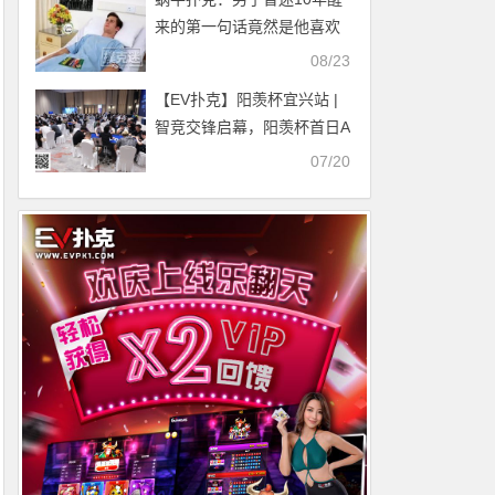
来的第一句话竟然是他喜欢
的牌手现状如何？
08/23
【EV扑克】阳羡杯宜兴站 |
智竞交锋启幕，阳羡杯首日A
组126人参赛31人晋级，姜
07/20
绍奇24.6w领跑全场