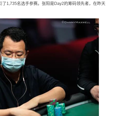
引了1,735名选手参赛。张阳是Day2的筹码领先者，在昨天