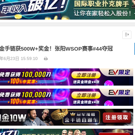
金手链获500W+奖金！张阳WSOP赛事#44夺冠
3年6月23日
15:59:10