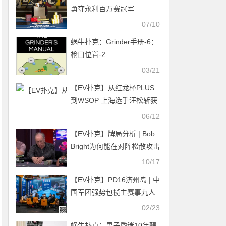
勇夺永利百万赛冠军
07/10
蜗牛扑克：Grinder手册-6：
枪口位置-2
03/21
【EV扑克】从红龙杯PLUS
到WSOP 上海选手汪松斩获
$1500 Big O赛第五名
06/12
【EV扑克】牌局分析 | Bob
Bright为何能在对阵松散攻击
型玩家时轻松弃掉Set
10/17
【EV扑克】PD16济州岛 | 中
国军团强势包揽主赛事九人
决赛桌，李栋势不可挡以超
02/23
大优势继续领跑
蜗牛扑克：男子昏迷10年醒