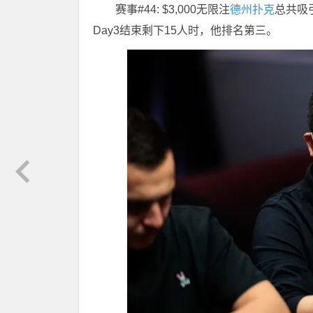
赛事#44: $3,000无限注
德州扑克
总共吸
Day3结束剩下15人时，他排名第三。