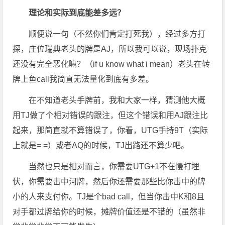
理论和实际到底能差多远？
顺便说一句（不然你们肯定打死我），经过多方打
探，庄位瑞典老头的牌是AJ，所以我可以说，现场扑克
还没有完全恶化嘛？（if u know what i mean）老头在转
牌上鱼call我简直无法量化到底有多差。
在不知道老头手牌前，我和大家一样，猜测他大概
用TJ做了个相对错误的跟注，但这个错误和用AJ跟注比
起来，那简直就不算错误了，你看，UTG手持9T（实际
上就是= =）或者AQ的时候，TJ出路还不算少吧。
当然也只是相对而言，你需要UTG+1不在慢打埋
伏，你需要击中河牌，然后你还需要那些比你击中的牌
小的人来支付你。TJ是个bad call，但当你击中K和8且
对手都过牌给你的时候，摊牌价值还是不错的（虽然非