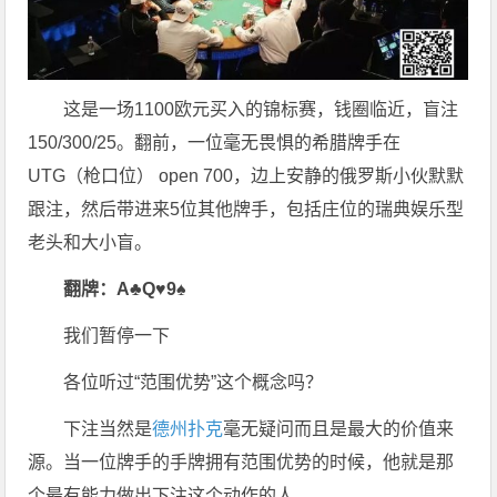
这是一场1100欧元买入的锦标赛，钱圈临近，盲注
150/300/25。翻前，一位毫无畏惧的希腊牌手在
UTG（枪口位） open 700，边上安静的俄罗斯小伙默默
跟注，然后带进来5位其他牌手，包括庄位的瑞典娱乐型
老头和大小盲。
翻牌：
A♣Q♥9♠
我们暂停一下
各位听过“范围优势”这个概念吗？
下注当然是
德州扑克
毫无疑问而且是最大的价值来
源。当一位牌手的手牌拥有范围优势的时候，他就是那
个最有能力做出下注这个动作的人。