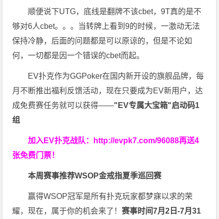
顺便说下UTG，底线是翻牌不该cbet，9T真的是不
够对6人cbet。。。当转牌上看到9的时候，一激动无法
保持冷静，后面的问题都是可以原谅的，但是不论如
何，一切都是因一个错误的cbet而起。
EV扑克作为GGPoker在国内新开设的旗舰品牌，每
月不断推出福利反馈活动，现在只要成为EV新用户，达
成免费赛任务就可以获得——
"EV专属大宝箱"启动码1
组
加入EV扑克战队：
http://evpk7.com/96088
再送4
张免费门票！
本周赛事推荐
WSOP金戒指夏季巡回赛
赢得WSOP冠军是所有扑克玩家都梦寐以求的荣
耀，现在，属于你的机会来了！
赛事时间
7月2日-7月31