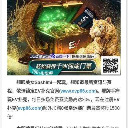
想跟美女Sashimi一起玩，
想知道最新资讯与赛
程，
敬请锁定EV扑克官网(
www.evp86.com
)。
看牌手痒
玩EV扑克，
每日多场免费赛奖励高达20w，现在注册
EV
扑克(
evp86.com
)
额外加赠
8张幸运赛门票
最高奖励1500
倍！