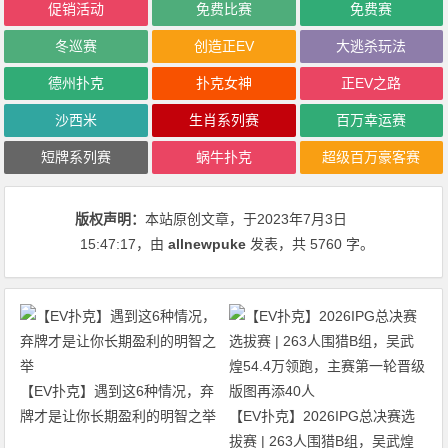
促销活动
免费比赛
免费赛
冬巡赛
创造正EV
大逃杀玩法
德州扑克
扑克女神
正EV之路
沙西米
生肖系列赛
百万幸运赛
短牌系列赛
蜗牛扑克
超级百万豪客赛
版权声明：
本站原创文章，于2023年7月3日
15:47:17
，由
allnewpuke
发表，共 5760 字。
【EV扑克】遇到这6种情况，弃
牌才是让你长期盈利的明智之举
【EV扑克】2026IPG总决赛选
拔赛 | 263人围猎B组，吴武煌