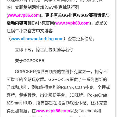
感！
立即复制网址加入EV扑克战队行列
(
www.evp86.com
)
。
更多有关GG扑克WSOP
赛事资讯与
活动内容可到
EV扑克官网(
www.evpk88.com
)
，
或是关
注蜗牛扑克
官方中文博客
（
www.allnewpokerblog.com
）
查看更多信息。
立即下载，惊喜红包奖励等着你
关于GGPOKER
GGPOKER是世界领先的在线扑克室之一，拥有不
断增长的全球玩家群。GGPOKER提供了一系列创新的
游戏和功能，例如获得专利的Rush＆Cash扑克、全押或
弃牌、黄金转盘、出让股份平台、3D咪牌、PokerCraft
和Smart HUD，所有都旨在增强游戏性体验，让扑克变
得更加有趣。在
www.evpk66.com
以及Facebook和