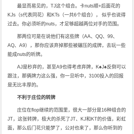
最显而易见的，TJ这个组合。卡nuts顺+后面花的
KJs（s代表同花）和KTs（一共6个组合）， 似乎也说得
过去。你必须听的nuts，才足够超越两位对手的范围。
那两位可是在说他们有这些牌（AA、QQ、99、
AQ、A9），那你应该弃掉那些被碾压的成牌，去玩一些
能成nuts的听牌。
AJ是秒弃的，甚至A9也得考虑弃牌，K♠J♠反倒可以
跟注，那俩牌力这么强，你一旦听中，3100投入的回报
是无比丰厚的。
不利于庄位的转牌
庄位在flop继续的范围里，很大一部分是16种组合的
JT，这张转牌，极大的杀死了JT、KJ和KT的价值，彩虹
面，那么后门花只能梦了，公对也来了，那么你听到的