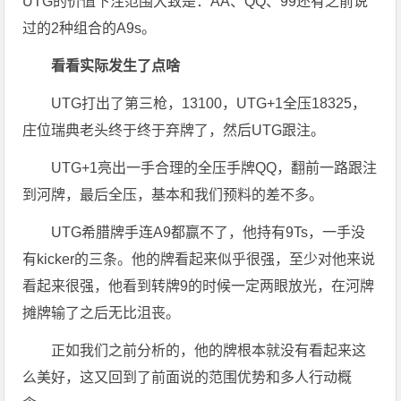
UTG的价值下注范围大致是：AA、QQ、99还有之前说
过的2种组合的A9s。
看看实际发生了点啥
UTG打出了第三枪，13100，UTG+1全压18325，
庄位瑞典老头终于终于弃牌了，然后UTG跟注。
UTG+1亮出一手合理的全压手牌QQ，翻前一路跟注
到河牌，最后全压，基本和我们预料的差不多。
UTG希腊牌手连A9都赢不了，他持有9Ts，一手没
有kicker的三条。他的牌看起来似乎很强，至少对他来说
看起来很强，他看到转牌9的时候一定两眼放光，在河牌
摊牌输了之后无比沮丧。
正如我们之前分析的，他的牌根本就没有看起来这
么美好，这又回到了前面说的范围优势和多人行动概