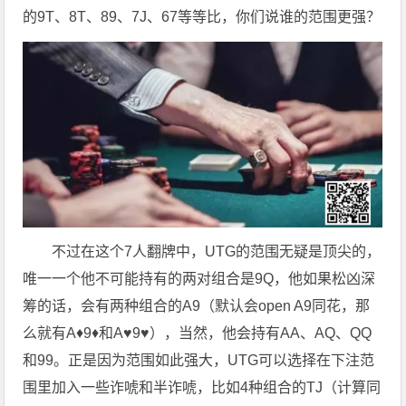
的9T、8T、89、7J、67等等比，你们说谁的范围更强？
不过在这个7人翻牌中，UTG的范围无疑是顶尖的，
唯一一个他不可能持有的两对组合是9Q，他如果松凶深
筹的话，会有两种组合的A9（默认会open A9同花，那
么就有A♦9♦和A♥9♥），当然，他会持有AA、AQ、QQ
和99。正是因为范围如此强大，UTG可以选择在下注范
围里加入一些诈唬和半诈唬，比如4种组合的TJ（计算同