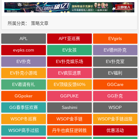
所属分类：
策略文章
APL
APT亚巡赛
EVgirls
evpks.com
EV女孩
EV德州扑克
EV扑克
EV扑克娱乐场
EV扑克室
EV扑克小游戏
EV疯狂送票
EV福利
EV邀请有礼
EV顶级反馈60%
GGCare
GGpoker
GGPUKE
GG扑克
GG春季狂欢赛
Sashimi
WSOP
WSOP冬巡赛
WSOP金手链
WSOP金手链战报
WSOP高手过招
丹牛也疯狂逆转胜
优惠活动