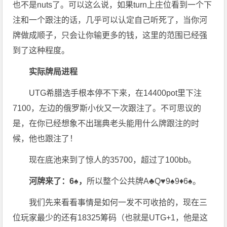
也不是nuts了。可以这么说，如果turn上庄位看到一个下
注和一个跟注的话，几乎可以认定自己听死了，当你河
牌做成顺子，只会让你输更多的钱，这里的范围已经强
到了这种程度。
实际牌局进程
UTG希腊选手根本停不下来，在14400pot里下注
7100，左边的俄罗斯小伙又一次跟注了。不可思议的
是，在你已经想象不出瑞典老头能用什么牌跟注的时
候，他也跟注了！
现在底池来到了惊人的35700，超过了100bb。
河牌来了：
6♠，
所以整个公共牌A♣Q♥9♠9♦6♠。
我们先来看看事情是如何一发不可收拾的，现在三
位玩家最少的还有18325筹码（也就是UTG+1，他是这