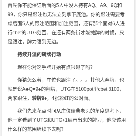
首先你不能保证后面的5人中没人持有AQ、A9、9Q和
99，你只是跟注也无法立刻拿下底池。你的跟注需要考
虑后面5人的跟注范围和加注范围，还有那个面对6人进
行cbet的UTG范围。在还有两条街才能摊牌的时候，只
是跟注，牌力强到无边。
持续升温的转牌行动
现在你对这手牌开始有点兴趣了吗？
你猜怎么着，庄位也跟注了。。。其他人弃牌，也
就是说A♣Q♥9♠的翻牌，UTG在5100pot里cbet 3100，
两家跟注，
转牌9♦
，4张彩虹的公对面。
我们先来花点时间从庄位瑞典老头的角度思考下，
他一定看到了UTG和UTG+1展示出来的牌力，他应该用
什么样的范围继续下去呢？