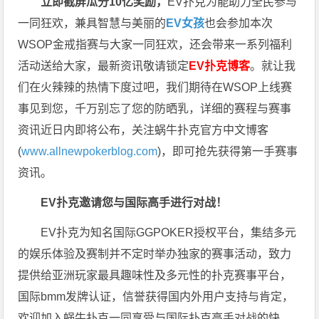
立即截屏瓜分10亿奖励，
EV扑克为能助力全民参与
一同狂欢，兼具智慧与美丽的
EV女孩
也会参加本次
WSOP金戒指赛与大家一同狂欢，还会带来一系列福利
活动送给大家，最新资讯敬请锁定
EV扑克博客
。
就让我
们在火辣辣的热情下度过吧，我们期待在WSOP上线赛
事见到您，千万别忘了您的防晒乳，详细的赛程与赛事
资讯近日内即将公布，关注蜗牛扑克官方中文博客
(
www.allnewpokerblog.com
)，即可抢先获得第一手赛事
资讯。
EV扑克邀请您与国际高手进行对战！
EV扑克为知名国际GGPOKER授权平台，集结多元
的娱乐体验及赛制并不定时举办独家的赛事活动，致力
提供给亚洲玩家最具趣味性及多元性的扑克赛事平台，
国际bmm发牌认证，信誉获得国内外用户支持与肯定，
欢迎加入蜗牛扑克一同享受与国际扑克高手对战的快