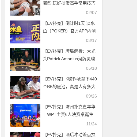
哪些 玩好掼蛋高手常用技巧
分享
02/07
【EV扑克】倒计时1天 淡水
鱼（POKER）官方APP内测
即将开启
03/17
【EV扑克】牌局解析：大光
头Patrick Antonius河牌灵魂
读牌后以小博大
05/18
【EV扑克】K嗨诈唬拿下440
个BB的底池，真是人有多大
胆地有多大产
09/26
【EV扑克】济州扑克嘉年华
｜WPT主赛6人决赛桌诞生
李栋1270W蝉联记分牌榜首
11/24
领跑决赛圈
【EV扑克】酒后冲动差点损