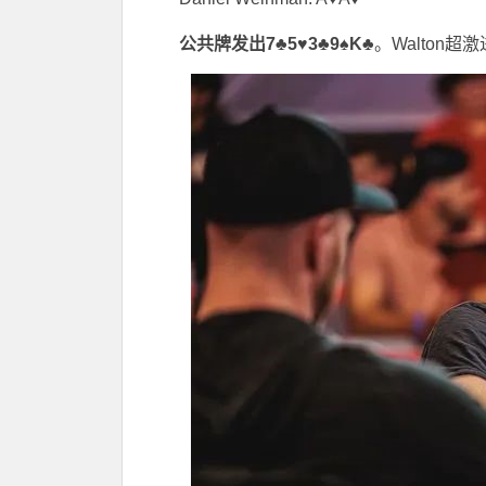
公共牌发出7♣5♥3♣9♠K♣
。Walton