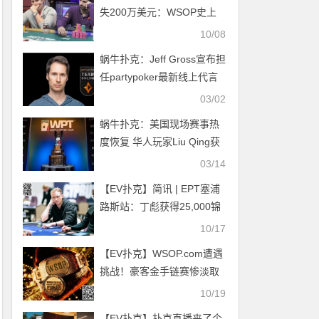
失200万美元：WSOP史上
最戏剧性挑战背后的恩怨情
10/08
仇
蜗牛扑克：Jeff Gross宣布担
任partypoker最新线上代言
人
03/02
蜗牛扑克：美国现场赛事热
度恢复 华人玩家Liu Qing获
得WPT威尼斯人站主赛冠军
03/14
【EV扑克】简讯 | EPT塞浦
路斯站：丁彪获得25,000锦
标赛第六名
10/17
【EV扑克】WSOP.com遭遇
挑战！豪客金手链赛惨淡取
消的背后原因…
10/19
【EV扑克】扑克直播来了个