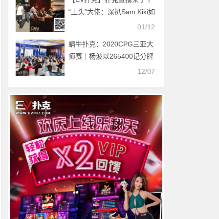
“上头”大佬：深扒Sam Kiki如
何在扑克直播中亏掉200万
01/12
并掀起风暴
蜗牛扑克：2020CPG三亚大
师赛｜杨波以265400记分牌
率先领跑！
12/07