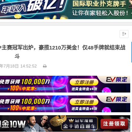
P主赛冠军出炉，豪揽1210万美金！仅48手牌就结束战
斗
3年7月18日
14:52:52