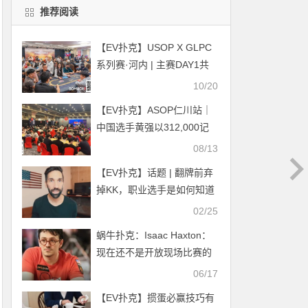
推荐阅读
【EV扑克】USOP X GLPC
系列赛·河内 | 主赛DAY1共
1559人次参赛197人晋级决
10/20
赛，柳树、李涛、曹庭嘉等
【EV扑克】ASOP仁川站｜
44名国人选手入围
中国选手黄强以312,000记
分牌成为神秘赏金开幕赛
08/13
DAY1A组CL
【EV扑克】话题 | 翻牌前弃
掉KK，职业选手是如何知道
对手有AA的？
02/25
蜗牛扑克：Isaac Haxton：
现在还不是开放现场比赛的
时候
06/17
【EV扑克】掼蛋必赢技巧有