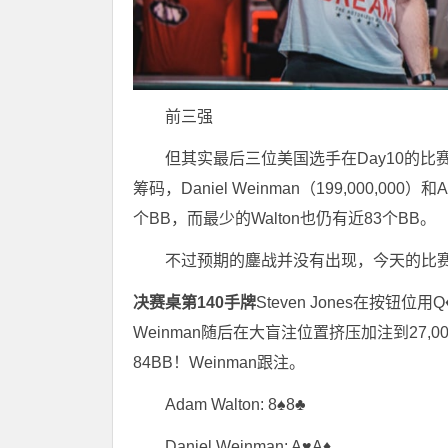
前三强
但其实最后三位美国选手在Day10的比赛开始前
筹码，Daniel Weinman（199,000,000
个BB，而最少的Walton也仍有近83个BB。
不过预期的鏖战并没有出现，今天的比
决赛桌第140手牌
Steven Jones在按钮位用Q♦
Weinman随后在大盲注位置挤压加注到27,000,
84BB！Weinman跟注。
Adam Walton: 8♠8♣
Daniel Weinman: A♥A♦