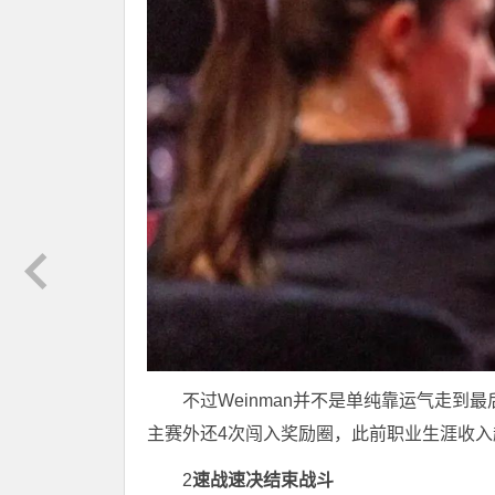
不过Weinman并不是单纯靠运气走到
主赛外还4次闯入奖励圈，此前职业生涯收入超
2
速战速决结束战斗