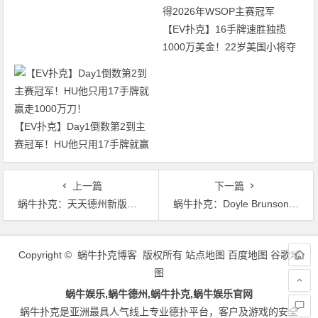
图再添40人
【EV扑克】16手牌速胜独揽
1000万美金！22岁美国小将夺
得2026年WSOP主赛冠军
【EV扑克】Day1倒数第2到主
赛冠军！HU他只用17手牌就赢
走1000万刀！
上一篇
下一篇
蜗牛扑克：天天德州新版本大师分规则荣耀登场
蜗牛扑克：Doyle Brunson用在Bobby扑克室赢得的奖金买了一部新车
文
章
Copyright © 蜗牛扑克博客 版权所有
站点地图
百度地图
谷歌地
导
图
航
蜗牛娱乐,蜗牛德州,蜗牛扑克,蜗牛娱乐官网
蜗牛扑克是亚洲最具人气线上专业德扑平台，客户及游戏的安全