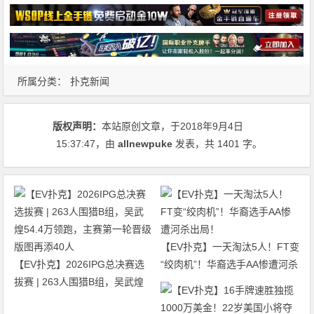
所属分类：
扑克新闻
版权声明：
本站原创文章，于2018年9月4日
15:37:47
，由
allnewpuke
发表，共 1401 字。
【EV扑克】一天淘汰5人！FT变
【EV扑克】2026IPG总决赛选
“绞肉机”！华裔选手AA惨遭河杀
拔赛 | 263人围猎B组，吴武煌
出局！
54.4万领跑，主赛第一轮晋级版