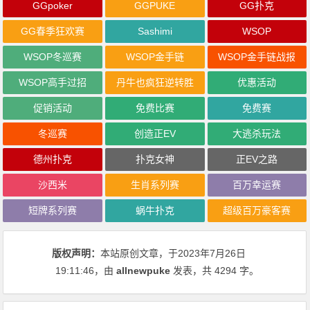
GGpoker
GGPUKE
GG扑克
GG春季狂欢赛
Sashimi
WSOP
WSOP冬巡赛
WSOP金手链
WSOP金手链战报
WSOP高手过招
丹牛也疯狂逆转胜
优惠活动
促销活动
免费比赛
免费赛
冬巡赛
创造正EV
大逃杀玩法
德州扑克
扑克女神
正EV之路
沙西米
生肖系列赛
百万幸运赛
短牌系列赛
蜗牛扑克
超级百万豪客赛
版权声明：
本站原创文章，于2023年7月26日
19:11:46
，由
allnewpuke
发表，共 4294 字。