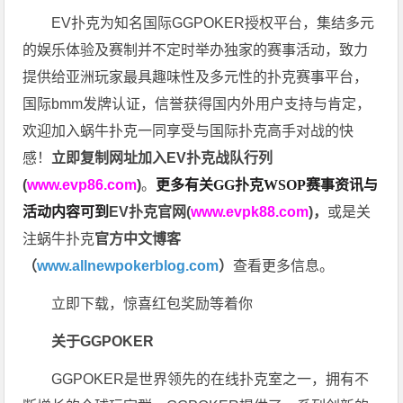
EV扑克为知名国际GGPOKER授权平台，集结多元
的娱乐体验及赛制并不定时举办独家的赛事活动，致力
提供给亚洲玩家最具趣味性及多元性的扑克赛事平台，
国际bmm发牌认证，信誉获得国内外用户支持与肯定，
欢迎加入蜗牛扑克一同享受与国际扑克高手对战的快
感！
立即复制网址加入EV扑克战队行列
(
www.evp86.com
)
。
更多有关GG扑克WSOP
赛事资讯与
活动内容可到
EV扑克官网(
www.evpk88.com
)
，
或是关
注蜗牛扑克
官方中文博客
（
www.allnewpokerblog.com
）
查看更多信息。
立即下载，惊喜红包奖励等着你
关于GGPOKER
GGPOKER是世界领先的在线扑克室之一，拥有不