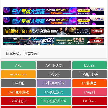
所属分类：
扑克新闻
APL
APT亚巡赛
EVgirls
evpks.com
EV女孩
EV德州扑克
EV扑克
EV扑克娱乐场
EV扑克室
EV扑克小游戏
EV疯狂送票
EV福利
EV邀请有礼
EV顶级反馈60%
GGCare