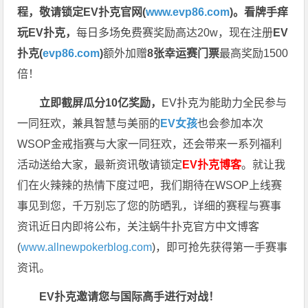
程，
敬请锁定EV扑克官网(
www.evp86.com
)。
看牌手痒
玩EV扑克，
每日多场免费赛奖励高达20w，现在注册
EV
扑克(
evp86.com
)
额外加赠
8张幸运赛门票
最高奖励1500
倍！
立即截屏瓜分10亿奖励，
EV扑克为能助力全民参与
一同狂欢，兼具智慧与美丽的
EV女孩
也会参加本次
WSOP金戒指赛与大家一同狂欢，还会带来一系列福利
活动送给大家，最新资讯敬请锁定
EV扑克博客
。
就让我
们在火辣辣的热情下度过吧，我们期待在WSOP上线赛
事见到您，千万别忘了您的防晒乳，详细的赛程与赛事
资讯近日内即将公布，关注蜗牛扑克官方中文博客
(
www.allnewpokerblog.com
)，即可抢先获得第一手赛事
资讯。
EV扑克邀请您与国际高手进行对战！