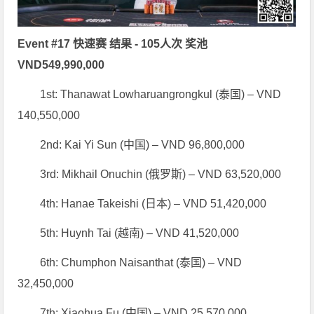
Event #17 快速赛 结果 - 105人次 奖池
VND549,990,000
1st: Thanawat Lowharuangrongkul (泰国) – VND
140,550,000
2nd: Kai Yi Sun (中国) – VND 96,800,000
3rd: Mikhail Onuchin (俄罗斯) – VND 63,520,000
4th: Hanae Takeishi (日本) – VND 51,420,000
5th: Huynh Tai (越南) – VND 41,520,000
6th: Chumphon Naisanthat (泰国) – VND
32,450,000
7th: Xiaohua Fu (中国) – VND 25,570,000