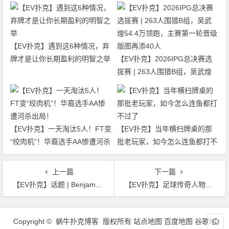
【EV扑克】遇到这6种情况，弃
牌才是让你长期盈利的明智之举
【EV扑克】2026IPG总决赛选
拔赛 | 263人围猎B组，吴武煌
54.4万领跑，主赛第一轮晋级版
图再添40人
【EV扑克】一天淘汰5人！FT变
【EV扑克】当年横扫牌桌的那
“绞肉机”！华裔选手AA惨遭河杀
批老玩家，如今怎么连鱼都打不
出局！
过了
上一篇
下一篇
【EV扑克】话题 | Benjamin Rolle从2023年WSOP中学到了宝贵的经验
【EV扑克】足球传奇人物罗纳尔多重返扑克界
文
章
Copyright © 蜗牛扑克博客 版权所有
站点地图
百度地图
谷歌地