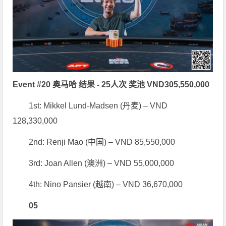
Event #20 奥马哈 结果 - 25人次 奖池 VND305,550,000
1st: Mikkel Lund-Madsen (丹麦) – VND
128,330,000
2nd: Renji Mao (中国) – VND 85,550,000
3rd: Joan Allen (澳洲) – VND 55,000,000
4th: Nino Pansier (越南) – VND 36,670,000
0
5