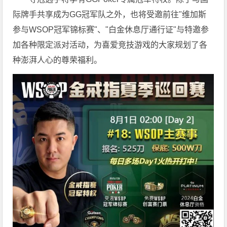
际牌手共享成为GG冠军队之外，也将受邀前往"维加斯
参与WSOP冠军锦标赛"、"白金休息厅通行证"与特邀参
加各种限定派对活动，为喜爱竞技游戏的大家规划了各
种澎湃人心的尊荣福利。