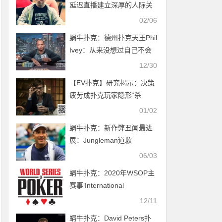
延迟直播建立深厚的人际关
系
02/06
蜗牛扑克：德州扑克天王Phil
Ivey：从来没想过自己不会
成功
12/30
【EV扑克】研究揭示：决策
疲劳成扑克玩家隐形“杀
手”，长期对局稳定性面临挑
01/02
战
蜗牛扑克：新作弊丑闻最进
展：Jungleman道歉
06/03
蜗牛扑克：2020年WSOP主
赛事’International
Bracket’决赛桌
12/11
蜗牛扑克：David Peters扑