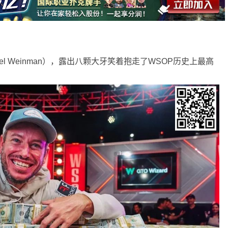
el Weinman），露出八颗大牙笑着抱走了WSOP历史上最高