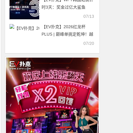
时3天：奖金过亿大鲨鱼
Steve O’Dwyer确认出席主
07/13
赛与一滴水豪客赛
【EV扑克】2026红龙杯
PLUS | 巅峰单挑定乾坤！越
南选手Ta Khanh Duy 极致发
07/20
挥拿下主赛总冠军，冯海棣
斩获亚军