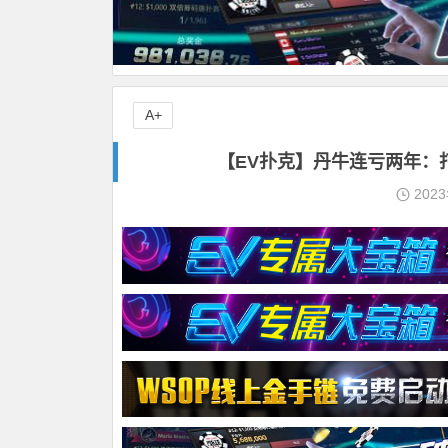
A+
【EV扑克】丹牛连亏两年：打进
202