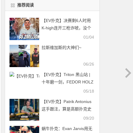
推荐阅读
【EV扑克】决赛剩6人时用
K-high连开三枪诈唬，没个
大心脏真玩不了
01/04
拉斯维加斯的大神们~
06/26
【EV扑克】Triton 黑山站 |
十年磨一剑，FEDOR HOLZ
勇夺神秘赏金赛冠军
05/18
【EV扑克】Patrik Antonius
这手跟注，算是高额扑克史
上最牛X的跟注吗？
09/20
蜗牛扑克：Evan Jarvis用无