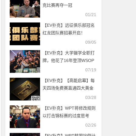
克比赛再夺一冠
01/21
【EV扑克】远征俱乐部冠名
红龙团队赛招募开启！
09/05
【EV扑克】大学辍学全职打
牌，他花了16年登顶WSOP
主赛冠军！
07/19
【EV扑克】【高能启幕】每
天四场免费赛直通四大黄金
主赛事！更有周五猎人赛
03/28
iPhone16等你抢夺！
【EV扑克】WPT将修改规则
以打击锦标赛的过度思考
02/26
【EV扑克】WPT韩国站倒计