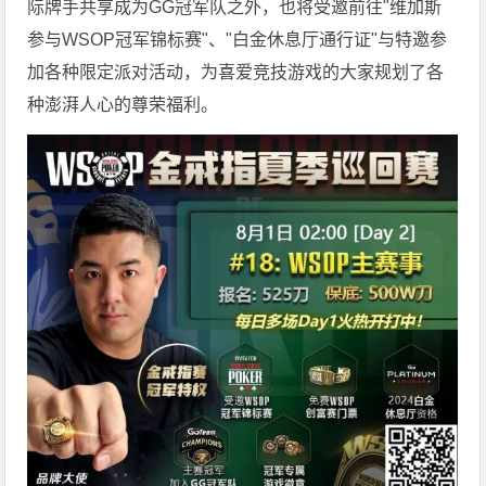
际牌手共享成为GG冠军队之外，也将受邀前往"维加斯
参与WSOP冠军锦标赛"、"白金休息厅通行证"与特邀参
加各种限定派对活动，为喜爱竞技游戏的大家规划了各
种澎湃人心的尊荣福利。