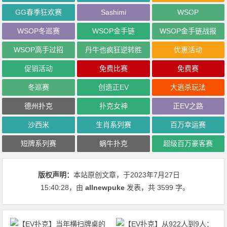
GG春季狂欢赛
Sashimi
WSOP
WSOP冬巡赛
WSOP金手链
WSOP金手链战报
WSOP高手过招
丹牛也疯狂逆转胜
优惠活动
促销活动
免费比赛
免费赛
冬巡赛
创造正EV
大逃杀玩法
德州扑克
扑克女神
正EV之路
沙西米
生肖系列赛
百万幸运赛
短牌系列赛
蜗牛扑克
超级百万豪客赛
版权声明：
本站原创文章，于2023年7月27日
15:40:28
，由
allnewpuke
发表，共 3599 字。