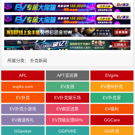
所属分类：
扑克新闻
APL
APT亚巡赛
EVgirls
evpks.com
EV女孩
EV德州扑克
EV扑克
EV扑克娱乐场
EV扑克室
EV扑克小游戏
EV疯狂送票
EV福利
EV邀请有礼
EV顶级反馈60%
GGCare
GGpoker
GGPUKE
GG扑克