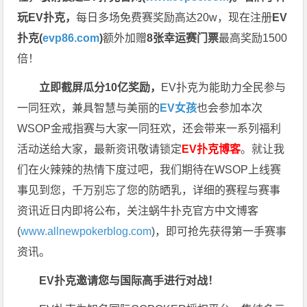
玩EV扑克，
每日多场免费赛奖励高达20w，现在注册
EV
扑克(
evp86.com
)
额外加赠
8张幸运赛门票
最高奖励1500
倍！
立即截屏瓜分10亿奖励，
EV扑克为能助力全民参与
一同狂欢，兼具智慧与美丽的
EV女孩
也会参加本次
WSOP金戒指赛与大家一同狂欢，还会带来一系列福利
活动送给大家，最新资讯敬请锁定
EV扑克博客
。
就让我
们在火辣辣的热情下度过吧，我们期待在WSOP上线赛
事见到您，千万别忘了您的防晒乳，详细的赛程与赛事
资讯近日内即将公布，关注蜗牛扑克官方中文博客
(
www.allnewpokerblog.com
)，即可抢先获得第一手赛事
资讯。
EV扑克邀请您与国际高手进行对战！