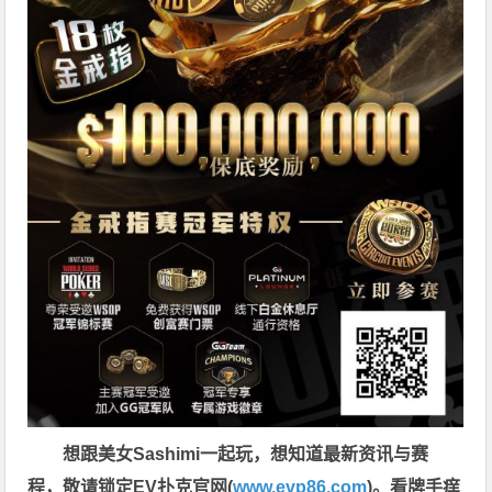
想跟美女Sashimi一起玩，
想知道最新资讯与赛
程，
敬请锁定EV扑克官网(
www.evp86.com
)。
看牌手痒