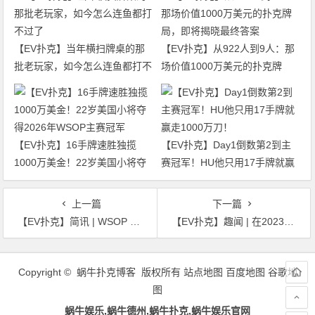
【EV扑克】当年横扫牌桌的那
【EV扑克】从922人到9人：那
批老玩家，如今怎么连鱼都打不
场价值1000万美元的扑克牌
过了
局，即将揭晓最终答案
【EV扑克】16手牌速胜独揽
【EV扑克】Day1倒数第2到主
1000万美金！22岁美国小将夺
赛冠军！HU他只用17手牌就赢
得2026年WSOP主赛冠军
走1000万刀！
上一篇
下一篇
【EV扑克】简讯 | WSOP Paradise 将在巴哈马颁发15条金手链
【EV扑克】趣闻 | 在2023年WSOP系列赛上的喜与悲
文
章
Copyright © 蜗牛扑克博客 版权所有
站点地图
百度地图
谷歌地
导
图
航
蜗牛娱乐,蜗牛德州,蜗牛扑克,蜗牛娱乐官网