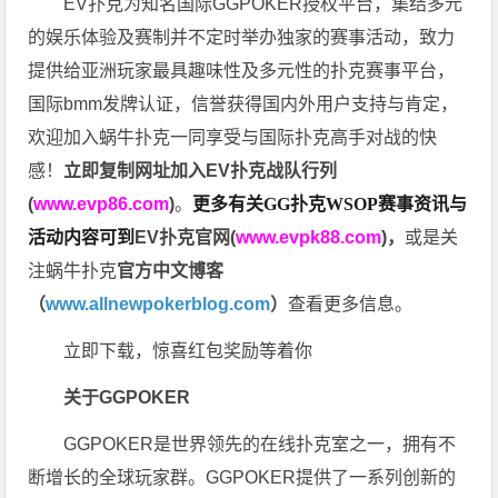
EV扑克为知名国际GGPOKER授权平台，集结多元
的娱乐体验及赛制并不定时举办独家的赛事活动，致力
提供给亚洲玩家最具趣味性及多元性的扑克赛事平台，
国际bmm发牌认证，信誉获得国内外用户支持与肯定，
欢迎加入蜗牛扑克一同享受与国际扑克高手对战的快
感！
立即复制网址加入EV扑克战队行列
(
www.evp86.com
)
。
更多有关GG扑克WSOP
赛事资讯与
活动内容可到
EV扑克官网(
www.evpk88.com
)
，
或是关
注蜗牛扑克
官方中文博客
（
www.allnewpokerblog.com
）
查看更多信息。
立即下载，惊喜红包奖励等着你
关于GGPOKER
GGPOKER是世界领先的在线扑克室之一，拥有不
断增长的全球玩家群。GGPOKER提供了一系列创新的