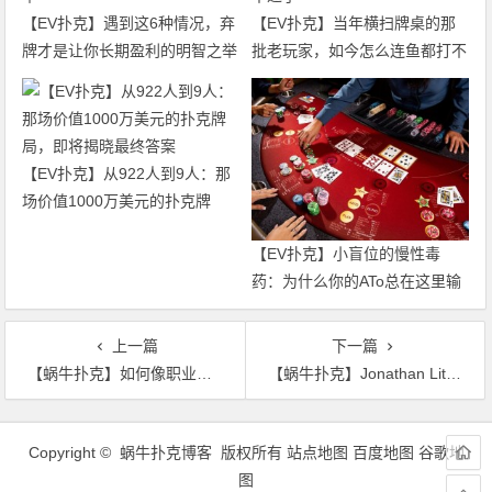
【EV扑克】遇到这6种情况，弃
【EV扑克】当年横扫牌桌的那
牌才是让你长期盈利的明智之举
批老玩家，如今怎么连鱼都打不
过了
【EV扑克】从922人到9人：那
场价值1000万美元的扑克牌
局，即将揭晓最终答案
【EV扑克】小盲位的慢性毒
药：为什么你的ATo总在这里输
钱？
上一篇
下一篇
【蜗牛扑克】如何像职业牌手那样用顺子听牌诈唬？
【蜗牛扑克】Jonathan Little谈扑克：低对的正确游戏方式
文
章
Copyright © 蜗牛扑克博客 版权所有
站点地图
百度地图
谷歌地
导
图