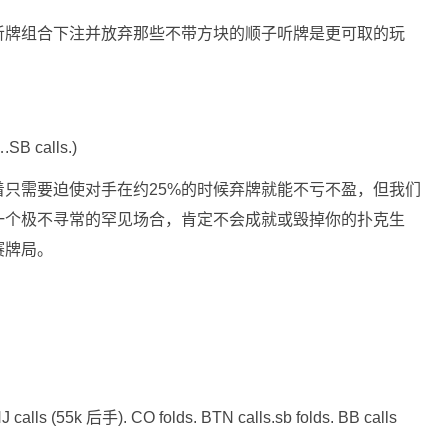
听牌组合下注并放弃那些不带方块的顺子听牌是更可取的玩
.SB calls.)
只需要迫使对手在约25%的时候弃牌就能不亏不盈，但我们
一个极不寻常的罕见场合，肯定不会成就或毁掉你的扑克生
赛牌局。
calls (55k 后手). CO folds. BTN calls.sb folds. BB calls