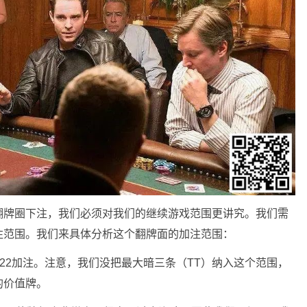
翻牌圈下注，我们必须对我们的继续游戏范围更讲究。我们需
注范围。我们来具体分析这个翻牌面的加注范围：
8和22加注。注意，我们没把最大暗三条（TT）纳入这个范围，
的价值牌。