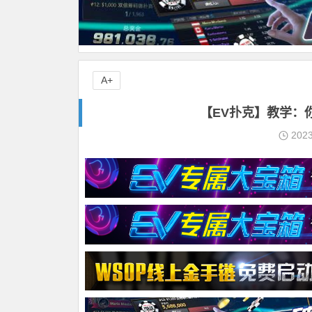
A+
【EV扑克】教学：
202