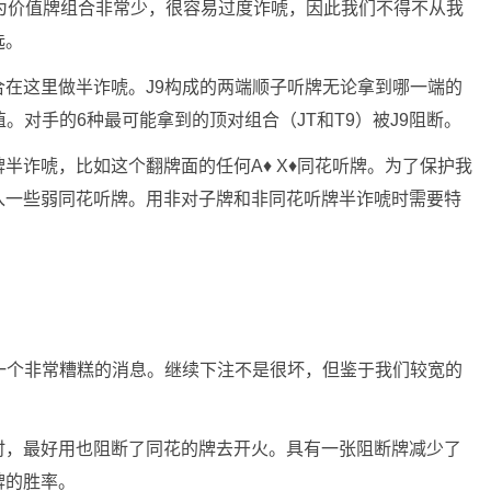
为价值牌组合非常少，很容易过度诈唬，因此我们不得不从我
选。
在这里做半诈唬。J9构成的两端顺子听牌无论拿到哪一端的
。对手的6种最可能拿到的顶对组合（JT和T9）被J9阻断。
半诈唬，比如这个翻牌面的任何A♦ X♦同花听牌。为了保护我
入一些弱同花听牌。用非对子牌和非同花听牌半诈唬时需要特
一个非常糟糕的消息。继续下注不是很坏，但鉴于我们较宽的
。
时，最好用也阻断了同花的牌去开火。具有一张阻断牌减少了
牌的胜率。