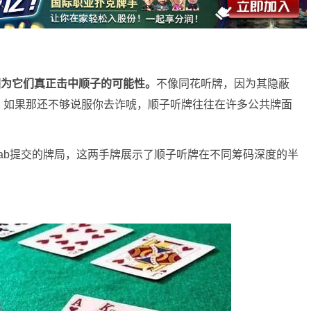
为它们真正击中顺子的可能性。
不像同花听牌，因为其隐蔽
。如果那还不够说服你去诈唬，顺子听牌往往在许多公共牌面
r Lab提交的牌局，这两手牌展示了顺子听牌在不同筹码深度的半