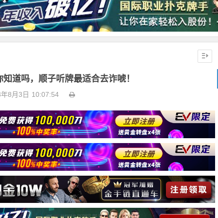
你知道吗，顺子听牌最适合去诈唬！
3年8月3日
10:07:54