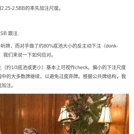
.25-2.5BB的率先加注尺度。
 SB 跟注.
顺子听牌，而对手做了约80%底池大小的反主动下注（donk-
见，我们来说一下如何应对。
约1/3底池或更小）基本上可视作check。偏小的下注尺度
围中的大多数牌继续，以避免过度弃牌。根据公共牌结构，我
唬加注。