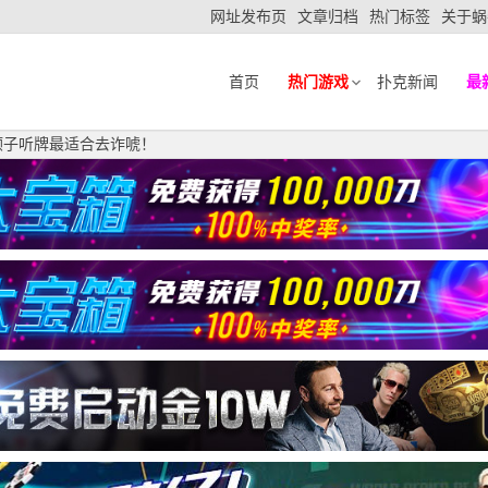
网址发布页
文章归档
热门标签
关于蜗
首页
热门游戏
扑克新闻
最
顺子听牌最适合去诈唬！