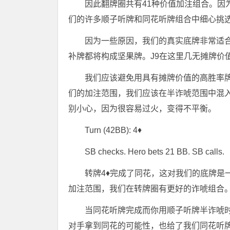
因此翻牌圈共有41种价值加注组合。因
们的许多顺子听牌和同花听牌组合中细心挑
因为一些原因，我们的真实底牌非常适合
补牌都将构成坚果牌。J9在这里几无摊牌价值
我们应该避免用具有摊牌价值的高胜率牌
们的加注范围，我们应该在半诈唬范围中混
别小心，因为很容易过火，变得不平衡。
Turn (42BB): 4♦
SB checks. Hero bets 21 BB. SB calls.
转牌4♦完成了同花，这对我们的底牌是
加注范围，我们在转牌圈有更好的诈唬组合
当同花听牌完成而你用顺子听牌半诈唬
对手拿到同花的可能性，也给了我们同花听