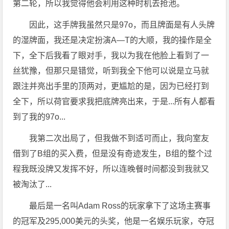
第二轮，所以我觉得他会利用这种时机去抢池。
因此，这手牌我虽然只是97o，而且牌面是有人头牌
的湿牌面，我还是决定扮演A—T的大顺，我的操作是全
下，全下后我看了眼对手，我以为我在他脸上看到了一
丝犹豫，但那只是错觉，听到我全下他可以说是立马就
跟注并亮出手里的顶两对，更尴尬的是，因为已经打到
全下，所以荷官要求我把底牌亮出来，于是...所有人都看
到了我的97o...
我第二次出局了，但我做不到适可而止，我向室友
借到了B组的买入费，但是没有奇迹发生，B组的整个过
程我既没牌又发挥不好，所以连晚餐时间都没到我就又
被淘汰了...
最后是一名叫Adam Ross的玩家拿下了这场主赛事
的冠军及295,000美元的头奖，他是一名娱乐玩家，夺冠