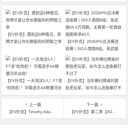
【EV扑克】遇到这6种情况，弃
牌才是让你长期盈利的明智之举
【EV扑克】2026IPG总决赛选
拔赛 | 263人围猎B组，吴武煌
54.4万领跑，主赛第一轮晋级版
图再添40人
【EV扑克】一天淘汰5人！FT变
【EV扑克】当年横扫牌桌的那
“绞肉机”！华裔选手AA惨遭河杀
批老玩家，如今怎么连鱼都打不
出局！
过了
上一篇
下一篇
【EV扑克】Timothy Adams二次斩获Triton主赛事冠军，入账418万刀！
【EV扑克】第二季【AG城际联赛】•Day1B组【于 洋】 Day1C组【王玉宝】分别成为 今日Day1B/C组的 CL 选手！
文