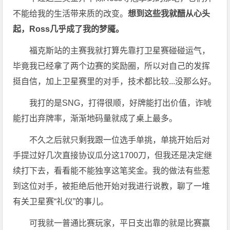
不能给我的生活带来质的改变。
想到这些我就醋从心头
起，Ross几乎成了我的梦魇。
福克斯站的主赛我就打算先靠打卫星赛碰碰运气，
毕竟我已经拿了两个边赛的奖励圈，所以对自己的发挥
挺自信，加上卫星赛里的对手，技术都比较...没那么好。
我打的是SNG，打得很顺，好牌能打出价值，诈唬
能打出弃牌率，渐渐地码量就成了桌上最多。
不久之后就只剩我跟一位选手单挑，单挑开始后对
手提过好几次直接协议瓜分这1700刀，但我还是决定继
续打下去，看看能不能独享这笔奖金。我的做法有些惹
到这位对手，被拒绝后他开始对我进行说教，聊了一堆
有关卫星赛“礼仪”的事儿。
可我就一普通比赛玩家，平日支出靠的就是比赛赢