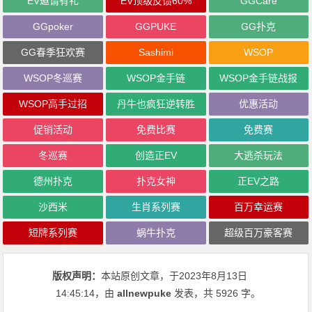
EV邀请有礼
EV顶级反馈60%
GGCare
GGpoker
GGPUKE
GG扑克
GG春季狂欢赛
Sashimi
WSOP
WSOP冬巡赛
WSOP金手链
WSOP金手链战报
WSOP高手过招
丹牛也疯狂逆转胜
优惠活动
促销活动
免费比赛
免费赛
冬巡赛
创造正EV
大逃杀玩法
德州扑克
扑克女神
正EV之路
沙西米
生肖系列赛
百万幸运赛
短牌系列赛
蜗牛扑克
超级百万豪客赛
版权声明：
本站原创文章，于2023年8月13日
14:45:14
，由
allnewpuke
发表，共 5926 字。