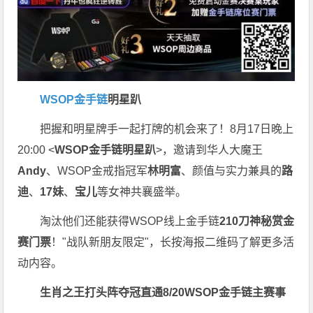
WSOP金手链
明星趴
把握和明星牌手一起打牌的机会来了！8月17日晚上
20:00 <
WSOP金手链明星趴
>，邀请到华人大魔王
Andy
、WSOP金戒指冠军
林明富
、颜值与实力兼具的
路
迪
、
17妹
、
宝儿
等女神共襄盛举。
淘汰他们还能获得WSOP线上金手链
210刀神秘赏金
赛门票
！"战队新朋友限定"，长按海报二维码了解更多活
动内容。
生肖之王打头阵
夺冠直通8/20
WSOP金手链主赛事