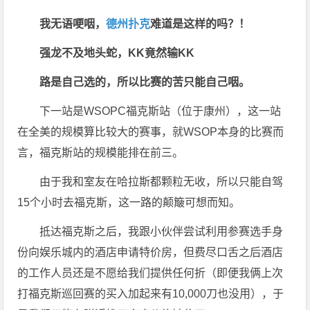
我无语哽咽，
德州扑克
难道是这样的吗？！
强龙不及地头蛇，KK竟然输KK
路是自己选的，所以比赛的苦只能自己咽。
下一站是WSOPC福克斯站（位于康州），这一站
在全美的规模算比较大的赛事，就WSOP本身的比赛而
言，福克斯站的规模能排在前三。
由于我和室友在哈拉斯都颗粒无收，所以只能自驾
15个小时去福克斯，这一路的颠簸可想而知。
抵达福克斯之后，我跟小伙伴尝试利用参赛选手身
份向娱乐城内的酒店申请特价房，但费尽口舌之后酒店
的工作人员还是不愿给我们提供任何折（即便我俩上次
打福克斯巡回赛的买入加起来有10,000刀也没用），于