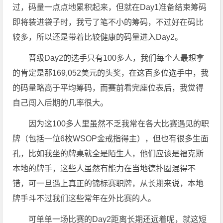
过，码量一点点地累积起来，但就在Day1准备结束筹码
即将装进袋子时，我亏了笔不小的筹码，不过好在码比
较多，所以还是带着比较健康的码量进入Day2。
晋级Day2的选手只有100多人，我们每个人最想拿
的肯定是那169,052美元的头奖，在这百多位选手中，我
的码量略高于平均筹码，而赛前看完座位表后，我觉得
自己闯入后期的几率很大。
因为这100多人里虽然不乏我常在各大比赛遇见的职
牌（包括一位6枚WSOP金戒指得主），但也有很多生面
孔，比如我坐的牌桌就全是陌生人，他们应该是福克斯
本地的牌手，这些人虽然有能力在当地德扑圈混得不
错，可一旦遇上真正的锦标赛职牌，从长期来说，本地
牌手斗不过我们这些常年在外比赛的人。
可单单一场比赛的Day2距离长期还远着呢，就这短