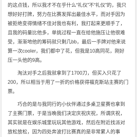
的这点钱，所以我才不在乎什么“礼仪”不“礼仪”的，我只
想好好打牌，努力在比赛发挥出最佳水平，而对手因为
被拒绝变得情绪不佳对我也有利，我打起来更顺手了，
且我的码量比他多，单挑过程一直在给他施压让他很难
受，渐渐地他的筹码就只剩几bb，最后一手牌对他来说
算一次cooler，我们都中了花，但我是10高同花，刚好
压一头他的9高。
淘汰对手之后我就拿到了1700刀，但买入只花了
200，所以相当于用了一折的价格获得福克斯站主赛的门
票。
巧合的是与我同行的小伙伴通过多桌卫星赛也拿到
了主赛门票，于是当晚我们决定庆祝庆祝，所谓庆祝，
其实就是在娱乐城里玩玩其他游戏，然后在附近找派对
放松放松，因为四处奔波打比赛真的是非常累人的事