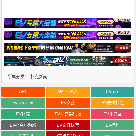
所属分类：
扑克新闻
APL
APT亚巡赛
EVgirls
evpks.com
EV女孩
EV德州扑克
EV扑克
EV扑克娱乐场
EV扑克室
EV扑克小游戏
EV疯狂送票
EV福利