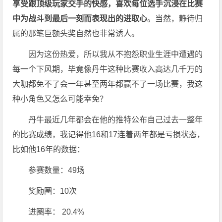
享受跟顶级玩家交手的快感，喜欢每位选手沉浸在比赛
中为战斗到最后一刻而表现出的进取心
。当然，静待归
属的那笔巨额头奖自然也非常诱人。
因为这份热爱，所以我从不抱怨职业生涯中遭遇的
每一个下风期，毕竟像丹牛这种比赛收入高达几千万的
大咖都免不了会一年甚至两年都赢不了一场比赛，我这
种小角色又怎么可能幸免？
丹牛最近几年都会在他的推特公布自己过去一整年
的比赛成绩，我记得他16和17连着两年都是亏损状态，
比如他16年的数据：
参赛数量：49场
奖励圈：10次
进圈率： 20.4%