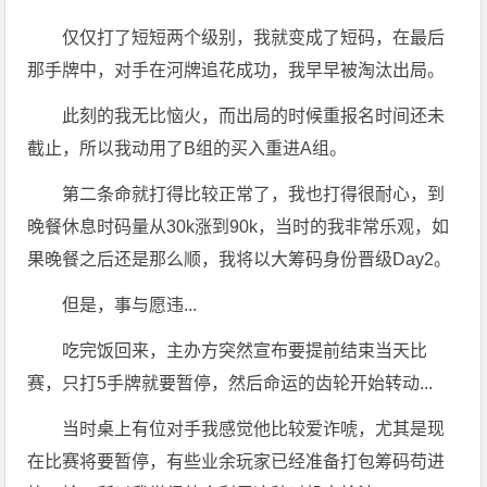
仅仅打了短短两个级别，我就变成了短码，在最后
那手牌中，对手在河牌追花成功，我早早被淘汰出局。
此刻的我无比恼火，而出局的时候重报名时间还未
截止，所以我动用了B组的买入重进A组。
第二条命就打得比较正常了，我也打得很耐心，到
晚餐休息时码量从30k涨到90k，当时的我非常乐观，如
果晚餐之后还是那么顺，我将以大筹码身份晋级Day2。
但是，事与愿违...
吃完饭回来，主办方突然宣布要提前结束当天比
赛，只打5手牌就要暂停，然后命运的齿轮开始转动...
当时桌上有位对手我感觉他比较爱诈唬，尤其是现
在比赛将要暂停，有些业余玩家已经准备打包筹码苟进