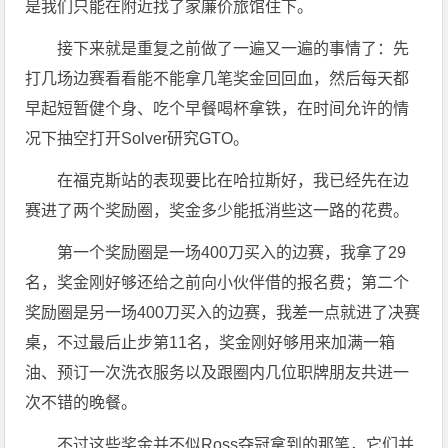
是我们只能在附近找了家廉价旅馆住下。
接下来就是重复之前做了一遍又一遍的事情了：先
打几场边赛看看能不能拿几笔奖金回回血，然后每天都
早起短暂健个身、吃个早餐喝杯拿铁，在时间允许的情
况下抽空打开Solver研究GTO。
在福克斯站的表现要比在哈拉斯好，我已经先在边
赛进了两个奖励圈，奖金多少能抵消些这一路的花费。
第一个奖励圈是一场400刀买入的边赛，我拿了29
名，奖金刚好够还给之前向小伙伴借的报名费；第二个
奖励圈是另一场400刀买入的边赛，我差一点就进了决赛
桌，不过最后止步第11名，奖金刚好够用来加满一箱
油、预订一次洗衣服务以及跟圈内几位职牌朋友共进一
次不错的晚餐。
不过这些奖金并不似Ross夺冠拿到的那笔，它们并