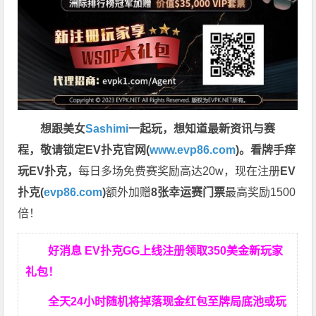
想跟美女
Sashimi
一起玩，
想知道最新资讯与赛
程，
敬请锁定EV扑克官网(
www.evp86.com
)。
看牌手痒
玩EV扑克，
每日多场免费赛奖励高达20w，现在注册
EV
扑克(
evp86.com
)
额外加赠
8张幸运赛门票
最高奖励1500
倍！
好消息 EV扑克GG上线注册领取350美金新玩家
礼包！
全天24小时随机将掉落现金红包至牌局底池或玩