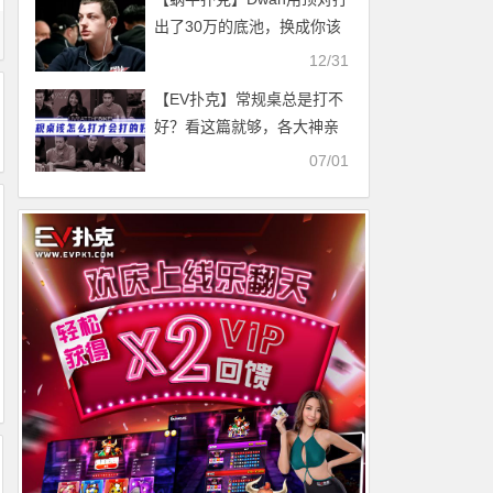
出了30万的底池，换成你该
怎么做？
12/31
【EV扑克】常规桌总是打不
好？看这篇就够，各大神亲
授降低波动稳操胜算秘诀！
07/01