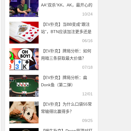
AA“双杀”KK、AK，最开心的
却是其他人？
10/24
【EV扑克】当BB变成“跟注
站”，BTN应该加注更多还是
更少？一个GTO实验的意外
06/16
答案
【EV扑克】牌局分析：如何
用暗三条获取最大价值？
07/18
【EV扑克】牌局分析：扁
Donk鱼（第二弹）
12/01
【EV扑克】为什么口袋55常
常输得比赢得多？
09/25
【蜗牛扑克】Dwan用顶对打