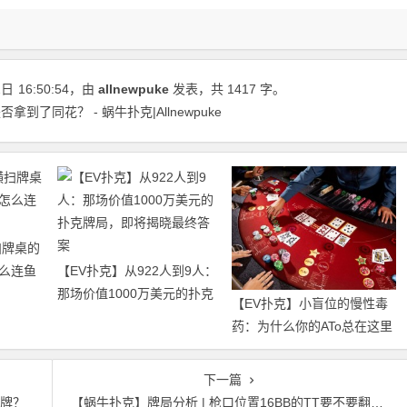
2日
16:50:54
，由
allnewpuke
发表，共 1417 字。
了同花？ - 蜗牛扑克|Allnewpuke
扫牌桌的
么连鱼
【EV扑克】从922人到9人：
那场价值1000万美元的扑克
【EV扑克】小盲位的慢性毒
牌局，即将揭晓最终答案
药：为什么你的ATo总在这里
输钱？
下一篇
听牌？
【蜗牛扑克】牌局分析 | 枪口位置16BB的TT要不要翻前全压？