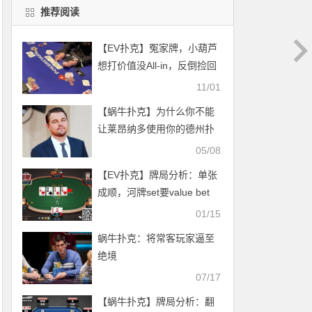
推荐阅读
【EV扑克】冤家牌，小葫芦
想打价值没All-in，反倒捡回
一条命
11/01
【蜗牛扑克】为什么你不能
让莱昂纳多使用你的德州扑
克资金 ​
05/08
【EV扑克】牌局分析：单张
成顺，河牌set要value bet
吗？
01/15
蜗牛扑克：将常客玩家逼至
绝境
07/17
【蜗牛扑克】牌局分析：翻