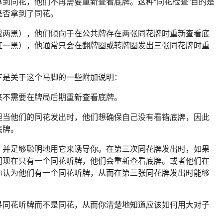
到同花，他们不再需要重新查看底牌。这种“同花检查”目的是
是否拿到了同花。
或两黑），他们倾向于在公共牌存在两张同花牌时重新查看底
红一黑），他通常只会在翻牌圈或转牌圈发出三张同花牌时重
下是关于这个马脚的一些附加说明：
来不需要在牌局后期重新查看底牌。
但当他们的同花发出时，他们想确保自己没有看错底牌，因此
底牌。
，并足够聪明地用它来诱导你。在第三次同花牌发出时，如果
们现在只有一个同花听牌，他们会重新查看底牌。或者他们在
你认为他们有一个同花听牌，从而在第三张同花牌发出时能够
寻同花听牌而不是同花，从而你清楚地知道应该如何用大对子