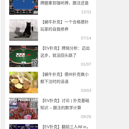
牌圈拿到强听牌，跟注还是
加注？
12/11
【蜗牛扑克】一个合格德扑
玩家的自我修养
07/14
【EV扑克】牌局分析：迈出
这步，就没回头路了
01/07
【蜗牛扑克】德州扑克做小
额下注时的话语
03/03
【EV扑克】讨论 | 扑克基础
知识 – 跟注的数学计算
09/26
【EV扑克】翻前三人All in，