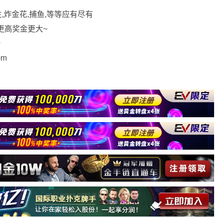
,炸金花,捕鱼,等等应有尽有
更高奖金更大~
台
om