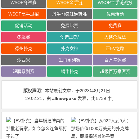
WSOP冬巡赛
WSOP金手链
WSOP金手链战报
WSOP高手过招
丹牛也疯狂逆转胜
优惠活动
促销活动
免费比赛
免费赛
冬巡赛
创造正EV
大逃杀玩法
德州扑克
扑克女神
正EV之路
沙西米
生肖系列赛
百万幸运赛
短牌系列赛
蜗牛扑克
超级百万豪客赛
版权声明：
本站原创文章，于2023年8月21日
19:02:21
，由
allnewpuke
发表，共 5739 字。