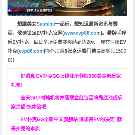
想跟美女
Sashimi
一起玩，
想知道最新资讯与赛
程，
敬请锁定EV扑克官网(
www.evp86.com
)。
看牌手痒
玩EV扑克，
每日多场免费赛奖励高达20w，现在注册
EV
扑克(
evp86.com
)
额外加赠
8张幸运赛门票
最高奖励1500
倍！
好消息 EV扑克GG上线注册领取350美金新玩家
礼包！
全天24小时随机将掉落现金红包至牌局底池或玩
家余额!快体验吧
EV扑克GG
全新中文旗舰站
追求高EV
的决定
就
是扑克的本质