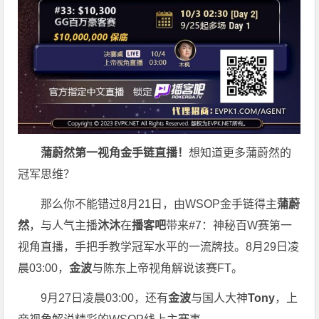
蒲蔚然第一视角金手链直播
！
想知道更多蒲蔚然的
冠军思维？
那么你不能错过8月21日，
由WSOP金手链得主
蒲蔚
然
，与人气主播
沐沐
在
播客吧
带来#7：神秘百W赛第一
视角直播，手把手教学冠军水平的一流牌技。8月29日凌
晨03:00，
金波
与陈东上帝视角解说该赛FT。
9月27日凌晨03:00，还有
金波
与国人大神
Tony
，上