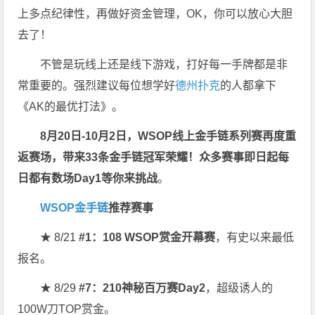
上多点纪律性，再做好资金管理，OK，你可以放心大胆
去了！
不管是玩线上还是线下游戏，打好每一手牌都是非
常重要的。强烈建议每位想学好
德州扑克
的人都拿下
《AK的最优打法》。
8月20日-10月2日，
WSOP线上金手链系列赛再度重
返赛场
，带来33条金手链冠军荣耀！众多赛事即日起每
日都有数场Day1等你来挑战
。
WSOP金手链
推荐赛事
★ 8/21
#1：108 WSOP赏金开幕赛
，有史以来最低
报名。
★ 8/29
#7：210神秘百万赛Day2
，超级诱人的
100W刀TOP赏金。