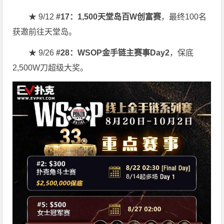
★ 9/12
#17：1,500天堂岛百W创富赛
，最终100名
获邀前往天堂岛。
★ 9/26
#28：WSOP金手链主赛事Day2
，保底
2,500W刀超级大奖。