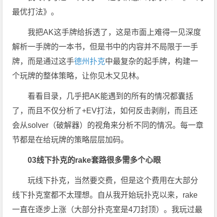
最优打法》。
我把AK这手牌给拆透了，这是市面上难得一见深度
解析一手牌的一本书，但是书中的内容并不局限于一手
牌，而是通过这手
德州扑克
中最复杂的起手牌，构建一
个玩牌的整体策略，让你见木又见林。
看看目录，几乎把AK能遇到的所有的情况都囊括
了，而且不仅分析了+EV打法，如何反击剥削，而且还
会从solver（破解器）的视角来分析不同的情况。每一章
节都是在给玩牌的策略层层加码。
03
线下扑克的rake套路很多需多个心眼
玩线下扑克，当然要交费，但是这个费用在大部分
线下扑克室都不太理想。自从我开始玩扑克以来，rake
一直在逐步上涨（大部分扑克室是4刀封顶）。我玩过最