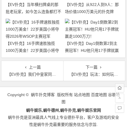
【EV扑克】当年横扫牌桌的那
【EV扑克】从922人到9人：那
批老玩家，如今怎么连鱼都打不
场价值1000万美元的扑克牌
过了
局，即将揭晓最终答案
【EV扑克】16手牌速胜独揽
【EV扑克】Day1倒数第2到主
1000万美金！22岁美国小将夺
赛冠军！HU他只用17手牌就赢
得2026年WSOP主赛冠军
走1000万刀！
上一篇
下一篇
【EV扑克】我们中皇家同花顺的概率居然比被雷劈还低！！！
【EV扑克】玩法：如何玩好“容易受伤”的AK？
文
章
Copyright © 蜗牛扑克博客 版权所有
站点地图
百度地图
谷歌地
导
图
航
蜗牛娱乐,蜗牛德州,蜗牛扑克,蜗牛娱乐官网
蜗牛扑克是亚洲最具人气线上专业德扑平台，客户及游戏的安全
性是蜗牛扑克最重要的服务信念与宗旨.