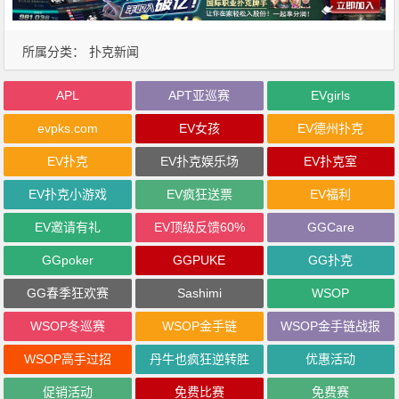
所属分类：
扑克新闻
APL
APT亚巡赛
EVgirls
evpks.com
EV女孩
EV德州扑克
EV扑克
EV扑克娱乐场
EV扑克室
EV扑克小游戏
EV疯狂送票
EV福利
EV邀请有礼
EV顶级反馈60%
GGCare
GGpoker
GGPUKE
GG扑克
GG春季狂欢赛
Sashimi
WSOP
WSOP冬巡赛
WSOP金手链
WSOP金手链战报
WSOP高手过招
丹牛也疯狂逆转胜
优惠活动
促销活动
免费比赛
免费赛