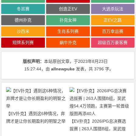
冬巡赛
创造正EV
大逃杀玩法
德州扑克
扑克女神
正EV之路
沙西米
生肖系列赛
百万幸运赛
短牌系列赛
蜗牛扑克
超级百万豪客赛
版权声明：
本站原创文章，于2023年8月23日
15:27:44
，由
allnewpuke
发表，共 3796 字。
【EV扑克】遇到这6种情况，弃
牌才是让你长期盈利的明智之举
【EV扑克】2026IPG总决赛选
拔赛 | 263人围猎B组，吴武煌