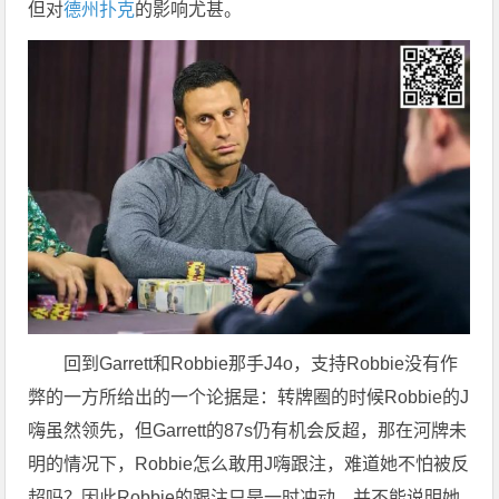
但对
德州扑克
的影响尤甚。
回到Garrett和Robbie那手J4o，支持Robbie没有作
弊的一方所给出的一个论据是：转牌圈的时候Robbie的J
嗨虽然领先，但Garrett的87s仍有机会反超，那在河牌未
明的情况下，Robbie怎么敢用J嗨跟注，难道她不怕被反
超吗？因此Robbie的跟注只是一时冲动，并不能说明她