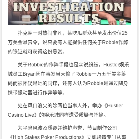
扑克圈一时热闹非凡，某吃瓜群众甚至发出价值25
万美金悬赏令，说只要有人能提供任何关于Robbie作弊
的铁证就可获得这份悬赏。
关于Robbie的作弊手段也是众说纷纭，Hustler娱乐
城员工Bryan因在事发当天偷了Robbie一万五千美金筹
码而被怀疑是她的同谋，还有人认为Robbie是通过随身
携带振动器进行作弊等等。
处在风口浪尖的除两位当事人外，举办《Hustler
Casino Live》的娱乐城同样遭受质疑与指摘。
为平息风波及质疑并维护声誉，节目制作公司
《High Stakes Poker Productions》立即聘请专门从事