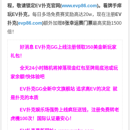
程，
敬请锁定EV扑克官网(
www.evp86.com
)。
看牌手痒
玩EV扑克，
每日多场免费赛奖励高达20w，现在注册
EV
扑克(
evp86.com
)
额外加赠
8张幸运赛门票
最高奖励1500
倍！
好消息 EV扑克GG上线注册领取350美金新玩家
礼包！
全天24小时随机将掉落现金红包至牌局底池或玩
家余额!快体验吧
EV扑克GG
全新中文旗舰站
追求高EV
的决定
就
是扑克的本质
EV扑克娱乐场强势上线疯狂送钱，注册免费转老
虎機100次！国际认证最安心！