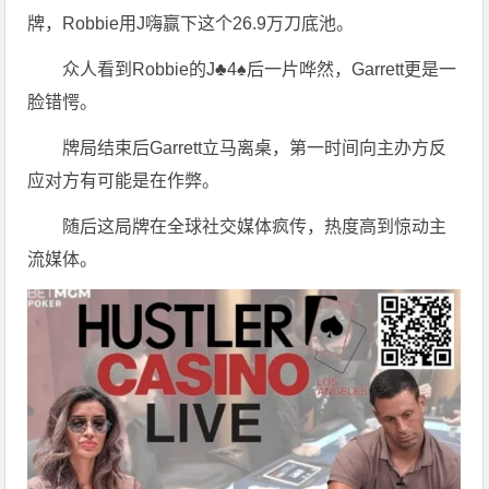
牌，Robbie用J嗨赢下这个26.9万刀底池。
众人看到Robbie的J♣4♠后一片哗然，Garrett更是一
脸错愕。
牌局结束后Garrett立马离桌，第一时间向主办方反
应对方有可能是在作弊。
随后这局牌在全球社交媒体疯传，热度高到惊动主
流媒体。