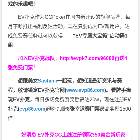
戏的乐趣吧！
EV扑克作为GGPoker在国内新开设的旗舰品牌，每
月不断推出福利反馈活动，现在只要成为EV新用户，达
成免费赛任务就可以获得——
"EV专属大宝箱"启动码1
组
加入EV扑克战队：
http://evpk7.com/96088
再送4
张免费门票！
想跟美女
Sashimi
一起玩，
想知道最新资讯与赛
程，
敬请锁定EV扑克官网(
www.evp86.com
)。
看牌手痒
玩EV扑克，
每日多场免费赛奖励高达20w，现在注册
EV
扑克(
evp86.com
)
额外加赠
8张幸运赛门票
最高奖励1500
倍！
好消息 EV扑克GG上线注册领取350美金新玩家