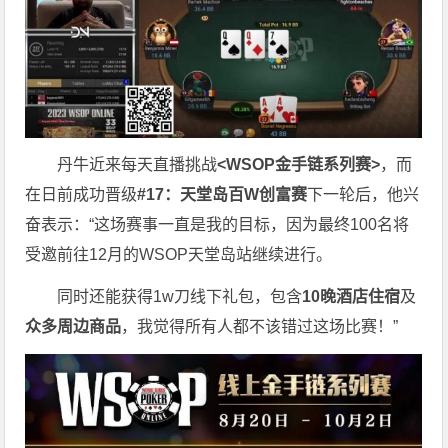
丹牛近来每天直播挑战
<WSOP金手链系列赛>
，而
在日前成功晋级
#17：天堂岛百W创富赛
下一轮后，他兴
奋表示：“这场赛事一直是我的目标，因为最终100名将
受邀前往12月的WSOP天堂岛站继续进行。
同时还能获得1w刀线下礼包，包含
10晚酒店住宿
及
众多周边商品
，我觉得所有人都不该错过这场比赛！”