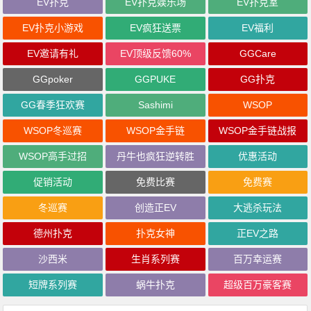
EV扑克
EV扑克娱乐场
EV扑克室
EV扑克小游戏
EV疯狂送票
EV福利
EV邀请有礼
EV顶级反馈60%
GGCare
GGpoker
GGPUKE
GG扑克
GG春季狂欢赛
Sashimi
WSOP
WSOP冬巡赛
WSOP金手链
WSOP金手链战报
WSOP高手过招
丹牛也疯狂逆转胜
优惠活动
促销活动
免费比赛
免费赛
冬巡赛
创造正EV
大逃杀玩法
德州扑克
扑克女神
正EV之路
沙西米
生肖系列赛
百万幸运赛
短牌系列赛
蜗牛扑克
超级百万豪客赛