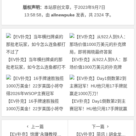
版权声明：
本站原创文章，于2023年9月7日
13:58:58
，由
allnewpuke
发表，共 2324 字。
【EV扑克】当年横扫牌桌的那
【EV扑克】从922人到9人：那
批老玩家，如今怎么连鱼都打不
场价值1000万美元的扑克牌
过了
局，即将揭晓最终答案
【EV扑克】16手牌速胜独揽
【EV扑克】Day1倒数第2到主
1000万美金！22岁美国小将夺
赛冠军！HU他只用17手牌就赢
得2026年WSOP主赛冠军
走1000万刀！
上一篇
下一篇
【EV扑克】惊爆“永赚教授”Wesley打造人设招摇撞骗买凶入室行窃！
【EV扑克】简讯 | 胡金龙在WSOP线上赛收获一条金手链