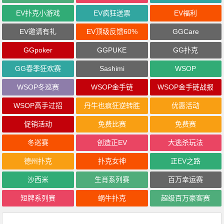
EV扑克小游戏
EV疯狂送票
EV福利
EV邀请有礼
EV顶级反馈60%
GGCare
GGpoker
GGPUKE
GG扑克
GG春季狂欢赛
Sashimi
WSOP
WSOP冬巡赛
WSOP金手链
WSOP金手链战报
WSOP高手过招
丹牛也疯狂逆转胜
优惠活动
促销活动
免费比赛
免费赛
冬巡赛
创造正EV
大逃杀玩法
德州扑克
扑克女神
正EV之路
沙西米
生肖系列赛
百万幸运赛
短牌系列赛
蜗牛扑克
超级百万豪客赛