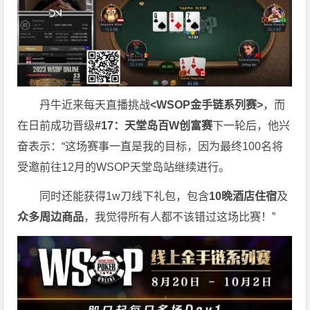
丹牛近来每天直播挑战
<WSOP金手链系列赛>
，而
在日前成功晋级
#17：天堂岛百W创富赛
下一轮后，他兴
奋表示：“这场赛事一直是我的目标，因为最终100名将
受邀前往12月的WSOP天堂岛站继续进行。
同时还能获得1w刀线下礼包，包含
10晚酒店住宿
及
众多周边商品
，我觉得所有人都不该错过这场比赛！”