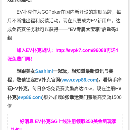
EV扑克作为GGPoker在国内新开设的旗舰品牌，每
月不断推出福利反馈活动，现在只要成为EV新用户，达
成免费赛任务就可以获得——
"EV专属大宝箱"启动码1
组
加入EV扑克战队：
http://evpk7.com/96088
再送4
张免费门票！
想跟美女
Sashimi
一起玩，
想知道最新资讯与赛
程，
敬请锁定EV扑克官网(
www.evp86.com
)。
看牌手痒
玩EV扑克，
每日多场免费赛奖励高达20w，现在注册
EV
扑克(
evp86.com
)
额外加赠
8张幸运赛门票
最高奖励1500
倍！
好消息 EV扑克GG上线注册领取350美金新玩家