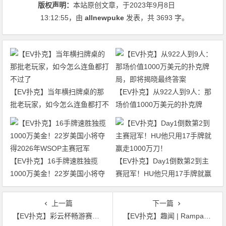
版权声明：
本站原创文章，于2023年9月8日
13:12:55
，由
allnewpuke
发表，共 3693 字。
【EV扑克】当年横扫牌桌的那
【EV扑克】从922人到9人：那
批老玩家，如今怎么连鱼都打不
场价值1000万美元的扑克牌
过了
局，即将揭晓最终答案
【EV扑克】16手牌速胜独揽
【EV扑克】Day1倒数第2到主
1000万美金！22岁美国小将夺
赛冠军！HU他只用17手牌就赢
得2026年WSOP主赛冠军
走1000万刀！
上一篇
下一篇
【EV扑克】彩云杯畅游赛昆明站丨大赛圆满落幕，鏖战十小时，选手李昊宸口袋A捧起主赛事冠军奖杯！
【EV扑克】趣闻 | Rampage被指控使用多账户进行游戏