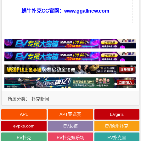
蜗牛扑克GG官网：
www.ggallnew.com
所属分类：
扑克新闻
APL
APT亚巡赛
EVgirls
evpks.com
EV女孩
EV德州扑克
EV扑克
EV扑克娱乐场
EV扑克室