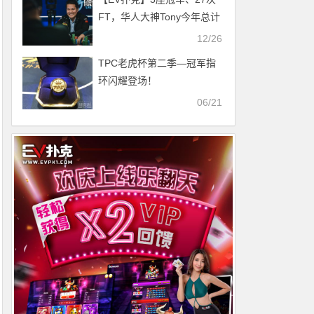
FT，华人大神Tony今年总计
斩获670W刀！只能用一个
12/26
“牛”字形容
TPC老虎杯第二季—冠军指
环闪耀登场！
06/21