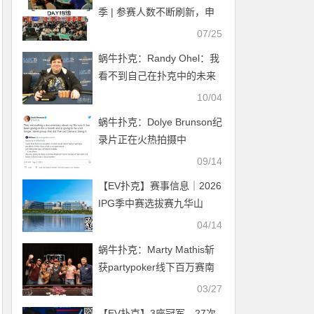
馈赛冠军
季 | 参赛人数不断刷新，申
龙浩技压群雄成为B组CL
07/25
蜗牛扑克：Randy Ohel：我
看不到自己在扑克中的未来
10/04
蜗牛扑克：Dolye Brunson纪
录片正在火热拍摄中
09/14
【EV扑克】赛事信息｜2026
IPG季中赛选拔赛九华山
站：酒店预订4月17日14:00
04/14
开启
蜗牛扑克：Marty Mathis斩
获partypoker线下百万赛南
美站冠军
03/27
【EV扑克】3座冠军、27次