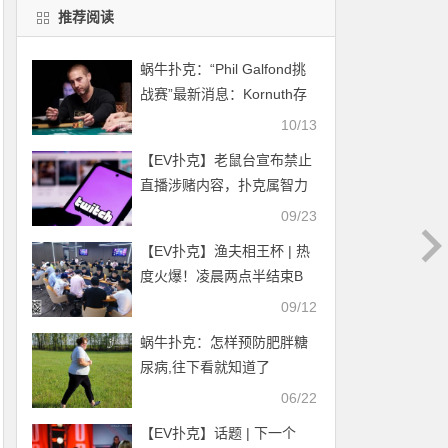
推荐阅读
蜗牛扑克：“Phil Galfond挑
战赛”最新消息：Kornuth存
款被限制，比赛被迫暂停！
10/13
【EV扑克】老鼠台宣布禁止
直播涉赌内容，扑克属智力
游戏，未受牵连
09/23
【EV扑克】渔夫相王杯 | 热
度火爆！凌晨两点半结束B
组，主赛共计472人参赛，
09/12
75人晋级第二轮
蜗牛扑克：怎样预防肥胖糖
尿病,往下看就知道了
06/22
【EV扑克】话题 | 下一个