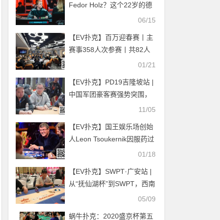
Fedor Holz？这个22岁的德
国人将在WSOP上大展拳脚
06/15
【EV扑克】百万迎春赛丨主
赛事358人次参赛丨共82人
晋级复赛 太阳339500记分
01/21
牌领跑C组 政464000记分牌
【EV扑克】PD19吉隆坡站 |
领跑C+组
中国军团豪客赛强势突围，
俞翔宇/林蔚顺利晋级
11/05
【EV扑克】国王娱乐场创始
人Leon Tsoukernik因服药过
量正在就医，目前情况危急
01/18
【EV扑克】SWPT·广安站 |
从“抚仙湖杯”到SWPT，西南
扑克标杆赛事华丽升级，首
05/09
日战火点燃！马鹏龙斩获回
蜗牛扑克：2020盛京杯第五