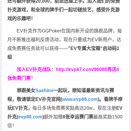
还可额外获得20,000，助您迅速上手。
加入我们的免费
扑克游戏，和全球的牌手们一起切磋技艺，感受扑克游
戏的乐趣吧！
EV扑克作为GGPoker在国内新开设的旗舰品牌，每
月不断推出福利反馈活动，现在只要成为EV新用户，达
成免费赛任务就可以获得——
"EV专属大宝箱"启动码1
组
加入EV扑克战队：
http://evpk7.com/96088
再送4
张免费门票！
想跟美女
Sashimi
一起玩，
想知道最新资讯与赛
程，
敬请锁定EV扑克官网(
www.evp86.com
)。
看牌手痒
玩EV扑克，
每日多场免费赛奖励高达20w，现在注册
EV
扑克(
evp86.com
)
额外加赠
8张幸运赛门票
最高奖励1500
倍！