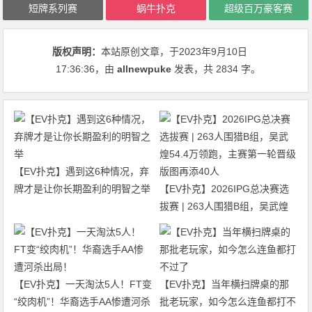
短牌系列赛
蜗牛扑克
超级百万豪客赛
版权声明：
本站原创文章，于2023年9月10日
17:36:36
，由
allnewpuke
发表，共 2834 字。
【EV扑克】遇到这6种情况，弃
牌才是让你长期盈利的明智之举
【EV扑克】2026IPG总决赛选
拔赛 | 263人围猎B组，吴武煌
54.4万领跑，主赛第一轮晋级版
图再添40人
【EV扑克】一天淘汰5人！FT变
【EV扑克】当年横扫牌桌的那
“绞肉机”！华裔选手AA惨遭河杀
批老玩家，如今怎么连鱼都打不