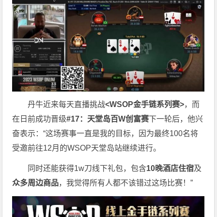
丹牛近来每天直播挑战
<WSOP金手链系列赛>
，而
在日前成功晋级
#17：天堂岛百W创富赛
下一轮后，他兴
奋表示：“这场赛事一直是我的目标，因为最终100名将
受邀前往12月的WSOP天堂岛站继续进行。
同时还能获得1w刀线下礼包，包含
10晚酒店住宿
及
众多周边商品
，我觉得所有人都不该错过这场比赛！”