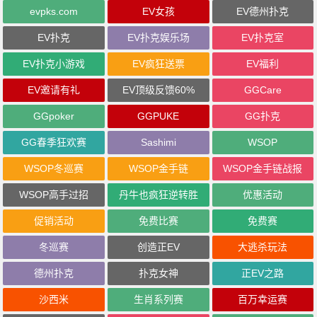
evpks.com
EV女孩
EV德州扑克
EV扑克
EV扑克娱乐场
EV扑克室
EV扑克小游戏
EV疯狂送票
EV福利
EV邀请有礼
EV顶级反馈60%
GGCare
GGpoker
GGPUKE
GG扑克
GG春季狂欢赛
Sashimi
WSOP
WSOP冬巡赛
WSOP金手链
WSOP金手链战报
WSOP高手过招
丹牛也疯狂逆转胜
优惠活动
促销活动
免费比赛
免费赛
冬巡赛
创造正EV
大逃杀玩法
德州扑克
扑克女神
正EV之路
沙西米
生肖系列赛
百万幸运赛