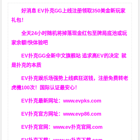
好消息 EV扑克GG上线注册领取350美金新玩家
礼包！
全天24小时随机将掉落现金红包至牌局底池或玩
家余额!快体验吧
EV扑克GG
全新中文旗舰站
追求高EV
的决定
就
是扑克的本质
EV扑克娱乐场强势上线疯狂送钱，注册免费转老
虎機100次！国际认证最安心！
EV扑克最新网址：
www.evpks.com
EV扑克官方网址：
www.evp86.com
EV扑克官网：
www.ev扑克官网.com