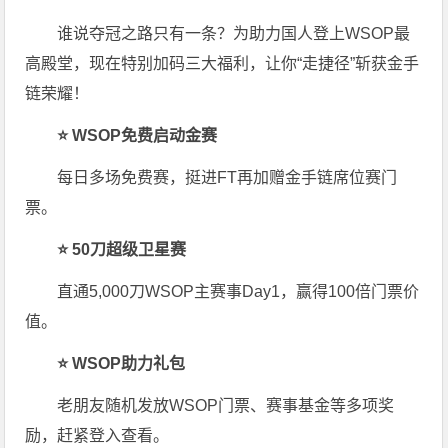
谁说夺冠之路只有一条？为助力国人登上WSOP最
高殿堂，现在特别加码三大福利，让你“走捷径”斩获金手
链荣耀！
⭐ WSOP免费启动金赛
每日多场免费赛，挺进FT再加赠金手链席位赛门
票。
⭐ 50刀超级卫星赛
直通5,000刀WSOP主赛事Day1，赢得100倍门票价
值。
⭐ WSOP助力礼包
老朋友随机发放WSOP门票、赛事基金等多项奖
励，赶紧登入查看。