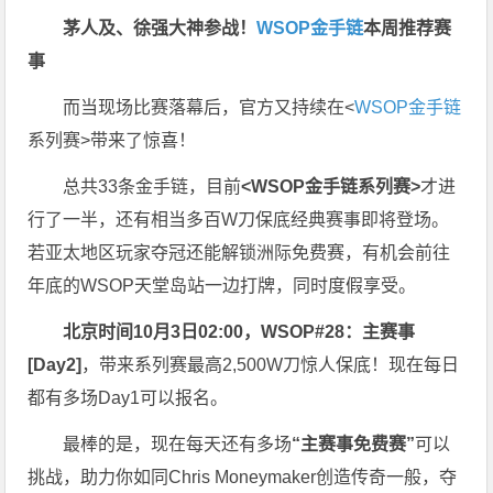
茅人及、徐强大神参战！
WSOP金手链
本周推荐赛
事
而当现场比赛落幕后，官方又持续在<
WSOP金手链
系列赛>带来了惊喜！
总共33条金手链，目前
<WSOP金手链系列赛>
才进
行了一半，还有相当多百W刀保底经典赛事即将登场。
若亚太地区玩家夺冠还能解锁洲际免费赛，有机会前往
年底的WSOP天堂岛站一边打牌，同时度假享受。
北京时间10月3日02:00，WSOP#28：主赛事
[Day2]
，带来系列赛最高2,500W刀惊人保底！现在每日
都有多场Day1可以报名。
最棒的是，现在每天还有多场
“主赛事免费赛”
可以
挑战，助力你如同Chris Moneymaker创造传奇一般，夺