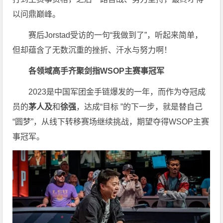
以问鼎巅峰。
赛后Jorstad受访的一句“我做到了”，听起来简单，
但却蕴含了无数沉重的挫折、汗水与努力啊！
各领域高手齐聚剑指WSOP主赛事冠军
2023是中国军团金手链爆发的一年，而作为夺冠成
员的
茅人及
和
徐强
，达成“目标 ”的下一步，就是替自己
“圆梦”，从线下转移赛场继续挑战，期望夺得WSOP主赛
事冠军。