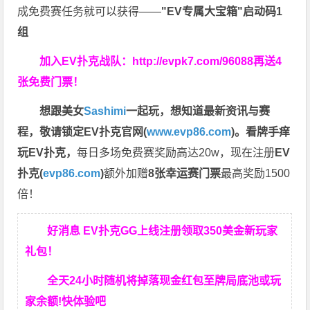
成免费赛任务就可以获得——
"EV专属大宝箱"启动码1
组
加入EV扑克战队：
http://evpk7.com/96088
再送4
张免费门票！
想跟美女
Sashimi
一起玩，
想知道最新资讯与赛
程，
敬请锁定EV扑克官网(
www.evp86.com
)。
看牌手痒
玩EV扑克，
每日多场免费赛奖励高达20w，现在注册
EV
扑克(
evp86.com
)
额外加赠
8张幸运赛门票
最高奖励1500
倍！
好消息 EV扑克GG上线注册领取350美金新玩家
礼包！
全天24小时随机将掉落现金红包至牌局底池或玩
家余额!快体验吧