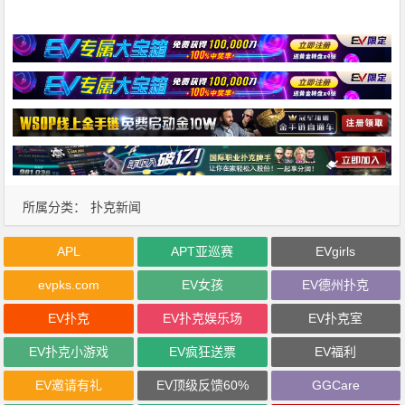
所属分类：
扑克新闻
APL
APT亚巡赛
EVgirls
evpks.com
EV女孩
EV德州扑克
EV扑克
EV扑克娱乐场
EV扑克室
EV扑克小游戏
EV疯狂送票
EV福利
EV邀请有礼
EV顶级反馈60%
GGCare