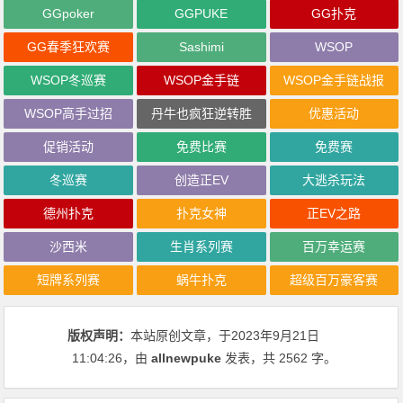
GGpoker
GGPUKE
GG扑克
GG春季狂欢赛
Sashimi
WSOP
WSOP冬巡赛
WSOP金手链
WSOP金手链战报
WSOP高手过招
丹牛也疯狂逆转胜
优惠活动
促销活动
免费比赛
免费赛
冬巡赛
创造正EV
大逃杀玩法
德州扑克
扑克女神
正EV之路
沙西米
生肖系列赛
百万幸运赛
短牌系列赛
蜗牛扑克
超级百万豪客赛
版权声明：
本站原创文章，于2023年9月21日
11:04:26
，由
allnewpuke
发表，共 2562 字。