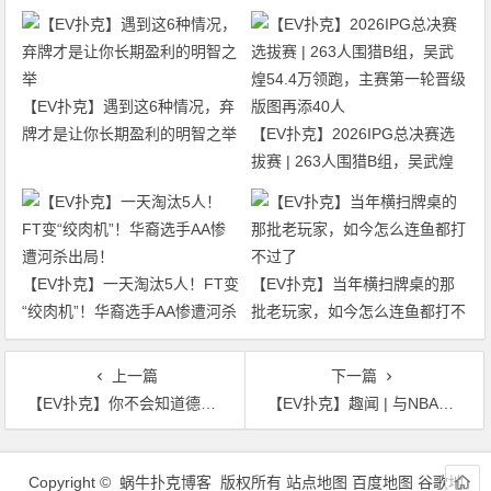
【EV扑克】遇到这6种情况，弃
牌才是让你长期盈利的明智之举
【EV扑克】2026IPG总决赛选
拔赛 | 263人围猎B组，吴武煌
54.4万领跑，主赛第一轮晋级版
图再添40人
【EV扑克】一天淘汰5人！FT变
【EV扑克】当年横扫牌桌的那
“绞肉机”！华裔选手AA惨遭河杀
批老玩家，如今怎么连鱼都打不
出局！
过了
上一篇
下一篇
【EV扑克】你不会知道德州扑克圈大佬们Phil Ivey、Tom Dwan、丹牛、Phil hellmuth背后女人各个都不简单
【EV扑克】趣闻 | 与NBA球星保罗-乔治共同举办的全球扑克名人挑战赛今日拉开帷幕
文
章
Copyright © 蜗牛扑克博客 版权所有
站点地图
百度地图
谷歌地