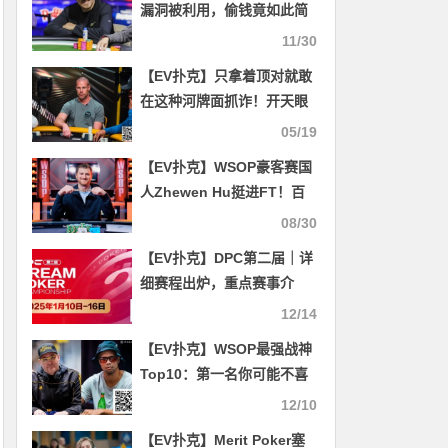
漏洞被利用，偷钱竟如此简
单，受害者全是高额玩家
11/30
【EV扑克】只拿着顶对就敢
在这种河牌面抓诈！开天眼
了吗？
05/19
【EV扑克】WSOP豪客赛国
人Zhewen Hu挺进FT！百
Ｗ级别幸运赛到来，精彩连
08/30
连！
【EV扑克】DPC第二届｜详
细赛程出炉，重点赛事介
绍，年度收官之战先锋赛事
12/14
“女神邀请赛”将打响第一
【EV扑克】WSOP最强战神
枪！
Top10：第一名你可能不喜
欢，却不服不行
12/10
【EV扑克】Merit Poker塞