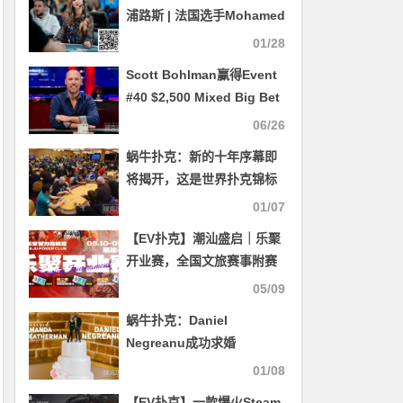
浦路斯 | 法国选手Mohamed
Mokrani获得主赛冠军，复
01/28
古系列赛定档3月20日~4月3
Scott Bohlman赢得Event
日
#40 $2,500 Mixed Big Bet
06/26
蜗牛扑克：新的十年序幕即
将揭开，这是世界扑克锦标
赛的重要月份
01/07
【EV扑克】潮汕盛启｜乐聚
开业赛，全国文旅赛事附赛
资格卡！牌友集结，赴一场
05/09
智力狂欢
蜗牛扑克：Daniel
Negreanu成功求婚
Amanda Leatherman
01/08
【EV扑克】一款爆火Steam