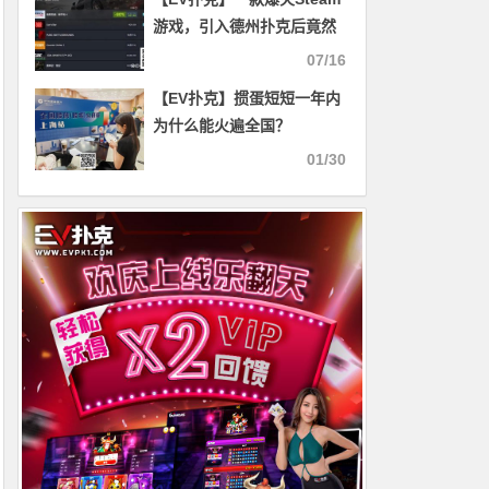
游戏，引入德州扑克后竟然
“暴毙”？
07/16
【EV扑克】掼蛋短短一年内
为什么能火遍全国？
01/30