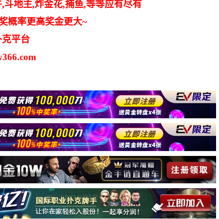
,斗地主,炸金花,捕鱼,等等应有尽有
中奖概率更高奖金更大~
扑克平台
366.com