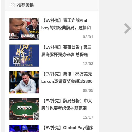
推荐阅读
【EV扑克】毒王诈唬Phil
Ivey的超经典牌局，逻辑和
直觉的猛烈交锋，让人看了
02/01
又看
【EV扑克】赛事公告 | 第三
届海豚杯强势来袭 总保底
208W旅游基金（12月15
12/03
日-19日）
【EV扑克】​简讯 | 25万美元
Luxon邀请赛奖金超过2800
万美元；Sean Perry领先
08/05
【EV扑克】牌局分析：中大
牌时也要考虑保护弱范围
12/17
【EV扑克】Global Pay程序