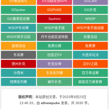
EV邀请有礼
EV顶级反馈60%
GGCare
GGpoker
GGPUKE
GG扑克
GG春季狂欢赛
Sashimi
WSOP
WSOP冬巡赛
WSOP金手链
WSOP金手链战报
WSOP高手过招
丹牛也疯狂逆转胜
优惠活动
促销活动
免费比赛
免费赛
冬巡赛
创造正EV
大逃杀玩法
德州扑克
扑克女神
正EV之路
沙西米
生肖系列赛
百万幸运赛
短牌系列赛
蜗牛扑克
超级百万豪客赛
版权声明：
本站原创文章，于2023年9月23日
13:46:33
，由
allnewpuke
发表，共 3030 字。