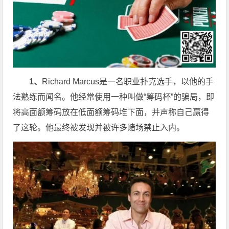
1、
Richard Marcus是一名职业扑克选手，以他的手
法熟练而闻名。他经常使用一种叫做“筹码杯”的骗局，即
将高面额筹码放在低面额筹码堆下面，并声称自己赢得
了这轮。他最终被发现并被许多赌场禁止入内。