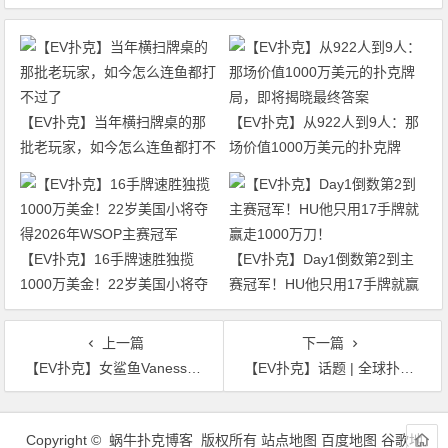
【EV扑克】当年横扫牌桌的那
【EV扑克】从922人到9人：那
批老玩家，如今怎么连鱼都打不
场价值1000万美元的扑克牌
过了
局，即将揭晓最终答案
【EV扑克】16手牌速胜独揽
【EV扑克】Day1倒数第2到主
1000万美金！22岁美国小将夺
赛冠军！HU他只用17手牌就赢
得2026年WSOP主赛冠军
走1000万刀！
上一篇
下一篇
【EV扑克】女鲨鱼Vanessa Selbst本色出演热门美剧《亿万》，精彩抢先看
【EV扑克】话题 | 全球扑克名人挑战赛–扑克与慈善的又一次结合
文
章
Copyright © 蜗牛扑克博客 版权所有
站点地图
百度地图
谷歌地