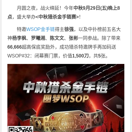
月圆之夜，战火绵延！今年
中秋9月29日(五)晚上8
点
，盛大举办
<中秋猎杀金手链赛>
！
特邀
WSOP金手链
得主
徐强
，以及中扑榜前五名大
神
杨李枫
、
罗曦湘
、
陈文文
、
张彬
一同参战。除了带来
66,666
超高保底奖励外，成功猎杀特邀牌手再加码送
WSOP#32：闭幕赛门票，价值
1,500刀
，共
5
张。