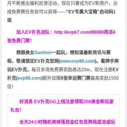
月不断推出福利反馈活动，现在只要成为EV新用户，达
成免费赛任务就可以获得——
"EV专属大宝箱"启动码1
组
加入EV扑克战队：
http://evpk7.com/96088
再送4
张免费门票！
想跟美女
Sashimi
一起玩，
想知道最新资讯与赛
程，
敬请锁定EV扑克官网(
www.evp86.com
)。
看牌手痒
玩EV扑克，
每日多场免费赛奖励高达20w，现在注册
EV
扑克(
evp86.com
)
额外加赠
8张幸运赛门票
最高奖励1500
倍！
好消息 EV扑克GG上线注册领取350美金新玩家
礼包！
全天24小时随机将掉落现金红包至牌局底池或玩