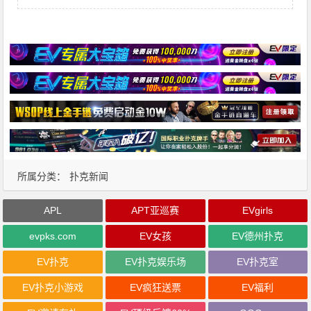
所属分类：
扑克新闻
APL
APT亚巡赛
EVgirls
evpks.com
EV女孩
EV德州扑克
EV扑克
EV扑克娱乐场
EV扑克室
EV扑克小游戏
EV疯狂送票
EV福利