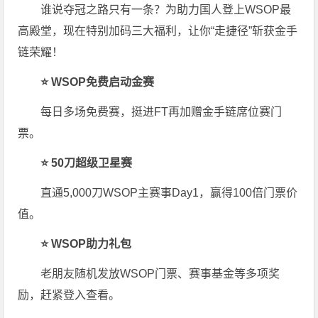
谁说夺冠之路只有一条？为助力国人登上WSOP最
高殿堂，现在特别加码三大福利，让你“走捷径”斩获金手
链荣耀！
⭐ WSOP免费启动金赛
每日多场免费赛，挺进FT再加赠金手链席位赛门
票。
⭐ 50刀超级卫星赛
直通5,000刀WSOP主赛事Day1，赢得100倍门票价
值。
⭐ WSOP助力礼包
老朋友随机发放WSOP门票、赛事基金等多项奖
励，赶紧登入查看。