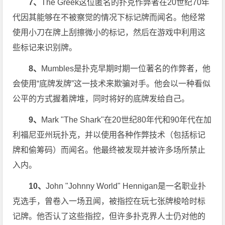
7、
The Greek这位匿名的扑克作弊者在20世纪70年
代因其能够在不被察觉的情况下标记牌而闻名。他经常
使用小刀在牌上刮擦微小的标记，然后在游戏中利用这
些标记来识别牌。
8、
Mumbles是扑克早期时期一位著名的作弊者，他
会使用“底牌发牌”这一技术来欺骗对手。他会以一种看似
公平的方式握着牌堆，同时将好的底牌发给自己。
9、
Mark "The Shark"在20世纪80年代和90年代在加
利福尼亚州玩扑克，并以使用各种作弊技术（包括标记
牌和偷筹码）而闻名。他最终被发现并被许多场所禁止
入内。
10、
John "Johnny World" Hennigan是一名职业扑
克选手，曾卷入一场丑闻，被指控在玩七张牌梭哈时标
记牌。他否认了这些指控，但许多扑克界人士仍对他的