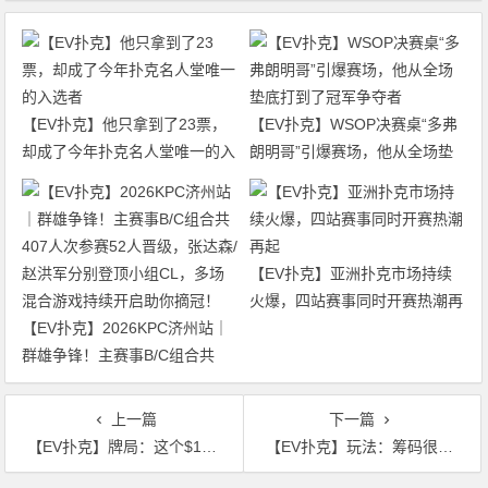
【EV扑克】他只拿到了23票，
【EV扑克】WSOP决赛桌“多弗
却成了今年扑克名人堂唯一的入
朗明哥”引爆赛场，他从全场垫
选者
底打到了冠军争夺者
【EV扑克】亚洲扑克市场持续
火爆，四站赛事同时开赛热潮再
【EV扑克】2026KPC济州站｜
起
群雄争锋！主赛事B/C组合共
407人次参赛52人晋级，张达森/
赵洪军分别登顶小组CL，多场
上一篇
下一篇
混合游戏持续开启助你摘冠！
【EV扑克】牌局：这个$178,750彩池的巨大诈唬，能成功是侥幸？
【EV扑克】玩法：筹码很深时53o跟AA的差距并不是那么大