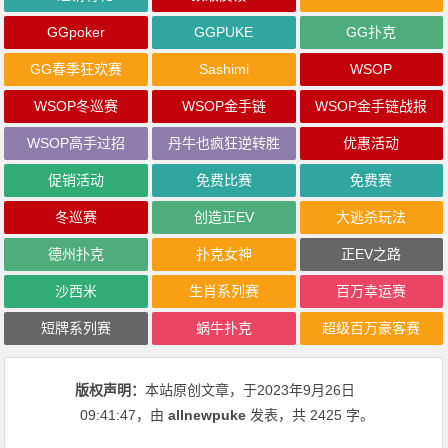
GGpoker
GGPUKE
GG扑克
GG春季狂欢赛
Sashimi
WSOP
WSOP冬巡赛
WSOP金手链
WSOP金手链战报
WSOP高手过招
丹牛也疯狂逆转胜
优惠活动
促销活动
免费比赛
免费赛
冬巡赛
创造正EV
大逃杀玩法
德州扑克
扑克女神
正EV之路
沙西米
生肖系列赛
百万幸运赛
短牌系列赛
蜗牛扑克
超级百万豪客赛
版权声明：
本站原创文章，于2023年9月26日
09:41:47
，由
allnewpuke
发表，共 2425 字。