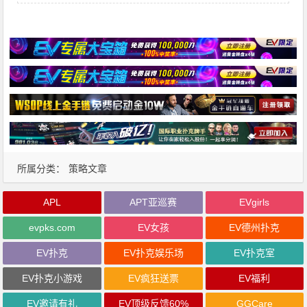
所属分类：
策略文章
APL
APT亚巡赛
EVgirls
evpks.com
EV女孩
EV德州扑克
EV扑克
EV扑克娱乐场
EV扑克室
EV扑克小游戏
EV疯狂送票
EV福利
EV邀请有礼
EV顶级反馈60%
GGCare