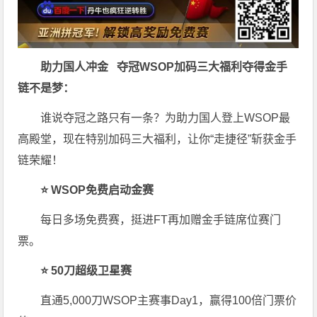
助力国人冲金 夺冠
WSOP加码三大福利
夺得金手
链不是梦
：
谁说夺冠之路只有一条？为助力国人登上WSOP最
高殿堂，现在特别加码三大福利，让你“走捷径”斩获金手
链荣耀！
⭐ WSOP免费启动金赛
每日多场免费赛，挺进FT再加赠金手链席位赛门
票。
⭐ 50刀超级卫星赛
直通5,000刀WSOP主赛事Day1，赢得100倍门票价