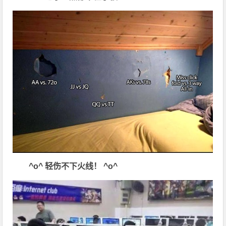
^o^
轻伤不下火线！
^o^