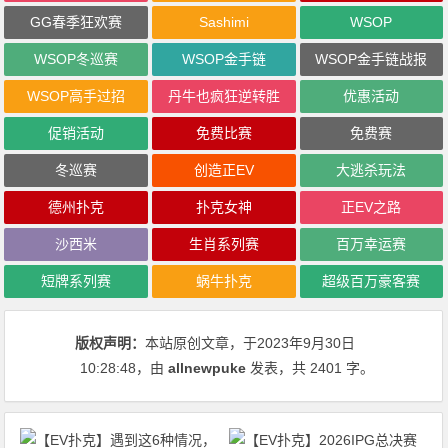
GG春季狂欢赛
Sashimi
WSOP
WSOP冬巡赛
WSOP金手链
WSOP金手链战报
WSOP高手过招
丹牛也疯狂逆转胜
优惠活动
促销活动
免费比赛
免费赛
冬巡赛
创造正EV
大逃杀玩法
德州扑克
扑克女神
正EV之路
沙西米
生肖系列赛
百万幸运赛
短牌系列赛
蜗牛扑克
超级百万豪客赛
版权声明：
本站原创文章，于2023年9月30日
10:28:48
，由
allnewpuke
发表，共 2401 字。