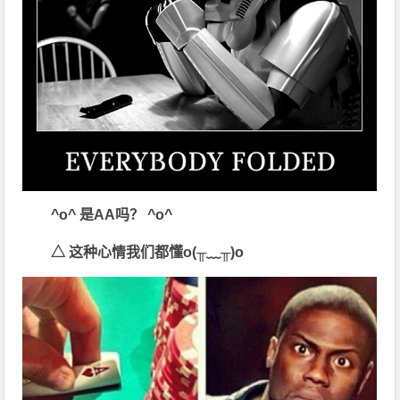
^o^
是
AA
吗？
^o^
△
这种心情我们都懂o(
╥﹏╥)o