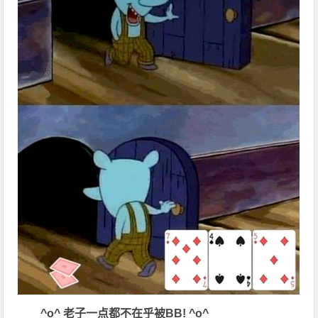
^o^
老子一点都不在乎被
BB! ^o^