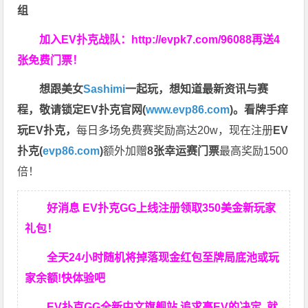
组
加入EV扑克战队：
http://evpk7.com/96088
再送4
张免费门票！
想跟美女
Sashimi
一起玩，
想知道最新资讯与赛
程，
敬请锁定EV扑克官网(
www.evp86.com
)。
看牌手痒
玩EV扑克，
每日多场免费赛奖励高达20w，现在注册
EV
扑克(
evp86.com
)
额外加赠
8张幸运赛门票
最高奖励1500
倍！
好消息 EV扑克GG上线注册领取350美金新玩家
礼包！
全天24小时随机将掉落现金红包至牌局底池或玩
家余额!快体验吧
EV扑克GG
全新中文旗舰站
追求高EV
的决定
就