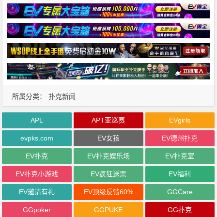
所属分类：
扑克新闻
APL
APT亚巡赛
EVgirls
evpks.com
EV女孩
EV德州扑克
EV扑克
EV扑克娱乐场
EV扑克室
EV扑克小游戏
EV疯狂送票
EV福利
EV邀请有礼
EV顶级反馈60%
GGCare
GGpoker
GGPUKE
GG扑克