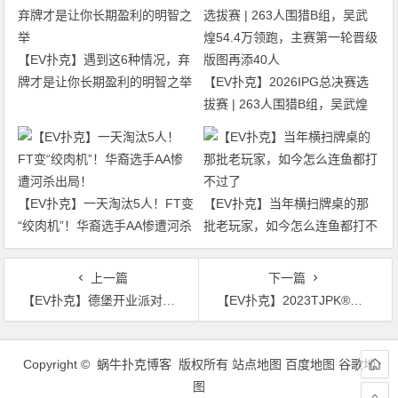
【EV扑克】遇到这6种情况，弃
牌才是让你长期盈利的明智之举
【EV扑克】2026IPG总决赛选
拔赛 | 263人围猎B组，吴武煌
54.4万领跑，主赛第一轮晋级版
图再添40人
【EV扑克】一天淘汰5人！FT变
【EV扑克】当年横扫牌桌的那
“绞肉机”！华裔选手AA惨遭河杀
批老玩家，如今怎么连鱼都打不
出局！
过了
上一篇
下一篇
【EV扑克】德堡开业派对赛共236人次参赛，试营业期间更多优惠活动以及新玩法等你来解锁！
【EV扑克】2023TJPK®首尔站 | 中国军团齐发力，主赛B组177人参赛，金手链得主Joseph Cheong成CL
文
章
Copyright © 蜗牛扑克博客 版权所有
站点地图
百度地图
谷歌地
导
图