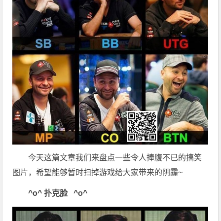
今天这篇文章我们来盘点一些令人捧腹不已的搞笑
图片，希望能够暂时扫掉游戏给大家带来的阴霾~
^o^
扑克脸
^o^