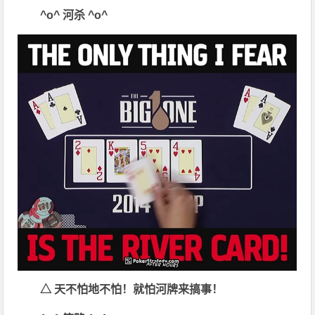
^o^
河杀
^o^
△
天不怕地不怕！就怕河牌来搞事！