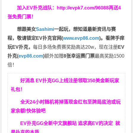
加入EV扑克战队：
http://evpk7.com/96088
再送4
张免费门票！
想跟美女
Sashimi
一起玩，
想知道最新资讯与赛
程，
敬请锁定EV扑克官网(
www.evp86.com
)。
看牌手痒
玩EV扑克，
每日多场免费赛奖励高达20w，现在注册
EV
扑克(
evp86.com
)
额外加赠
8张幸运赛门票
最高奖励1500
倍！
好消息 EV扑克GG上线注册领取350美金新玩家
礼包！
全天24小时随机将掉落现金红包至牌局底池或玩
家余额!快体验吧
EV扑克GG
全新中文旗舰站
追求高EV
的决定
就
是扑克的本质