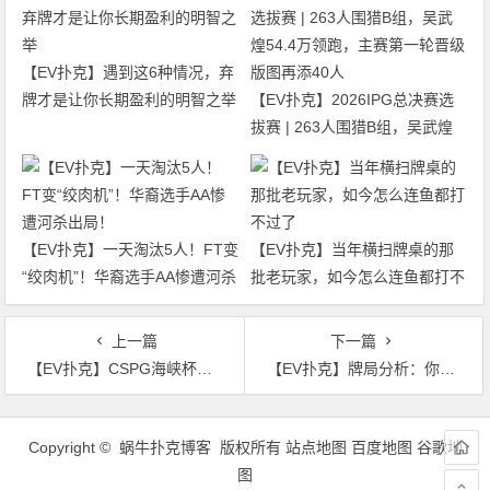
【EV扑克】遇到这6种情况，弃
牌才是让你长期盈利的明智之举
【EV扑克】2026IPG总决赛选
拔赛 | 263人围猎B组，吴武煌
54.4万领跑，主赛第一轮晋级版
图再添40人
【EV扑克】一天淘汰5人！FT变
【EV扑克】当年横扫牌桌的那
“绞肉机”！华裔选手AA惨遭河杀
批老玩家，如今怎么连鱼都打不
出局！
过了
上一篇
下一篇
【EV扑克】CSPG海峡杯青年扑克大赛首组对抗201人参赛46人晋级，中国台湾同胞邱吉祥揽下31.3万记分牌成CL
【EV扑克】牌局分析：你說超對碰上set算是倒霉，但親愛的那并不是cooler
文
章
Copyright © 蜗牛扑克博客 版权所有
站点地图
百度地图
谷歌地
导
图