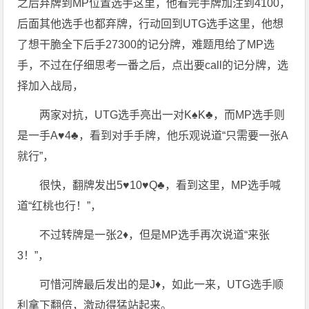
之后弃牌到MP位置选手这里，他看完手牌加注到4100，
后面其他选手也都弃牌，行动回到UTG选手这里，他想
了想干脆全下后手27300的记分牌，难题甩给了MP选
手，不过在仔细思考一番之后，点出要call的记分牌，选
择加入战局，
两家对抗，UTG选手亮出一对K♠️K♣️，而MP选手则
是一手A♥️4♣️，看到对手手牌，他乐观说道“只需要一张A
就行”，
很快，翻牌发出5♥️10♥️Q♣️，看到这里，MP选手喊
道“红桃也行！”，
不过转牌是一张2♦️，但是MP选手再次说道“来张
3！”，
可惜河牌最后发出的是J♦️，如此一来，UTG选手顺
利拿下翻倍，激动得猛站起来。