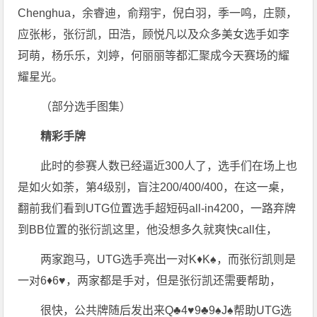
Chenghua，余睿迪，俞翔宇，倪白羽，季一鸣，庄颢，
应张彬，张衍凯，田浩，顾悦凡以及众多美女选手如李
珂萌，杨乐乐，刘婷，何丽丽等都汇聚成今天赛场的耀
耀星光。
（部分选手图集）
精彩手牌
此时的参赛人数已经逼近300人了，选手们在场上也
是如火如荼，第4级别，盲注200/400/400，在这一桌，
翻前我们看到UTG位置选手超短码all-in4200，一路弃牌
到BB位置的张衍凯这里，他没想多久就爽快call住，
两家跑马，UTG选手亮出一对K♦️K♠️，而张衍凯则是
一对6♦️6♥️，两家都是手对，但是张衍凯还需要帮助，
很快，公共牌随后发出来Q♣️4♥️9♣️9♠️J♠️帮助UTG选