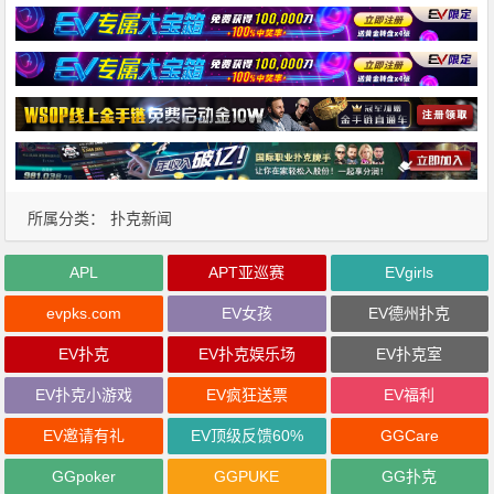
所属分类：
扑克新闻
APL
APT亚巡赛
EVgirls
evpks.com
EV女孩
EV德州扑克
EV扑克
EV扑克娱乐场
EV扑克室
EV扑克小游戏
EV疯狂送票
EV福利
EV邀请有礼
EV顶级反馈60%
GGCare
GGpoker
GGPUKE
GG扑克