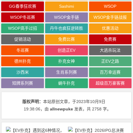
GG春季狂欢赛
Sashimi
WSOP
WSOP冬巡赛
WSOP金手链
WSOP金手链战报
WSOP高手过招
丹牛也疯狂逆转胜
优惠活动
促销活动
免费比赛
免费赛
冬巡赛
创造正EV
大逃杀玩法
德州扑克
扑克女神
正EV之路
沙西米
生肖系列赛
百万幸运赛
短牌系列赛
蜗牛扑克
超级百万豪客赛
版权声明：
本站原创文章，于2023年10月9日
19:38:06
，由
allnewpuke
发表，共 2758 字。