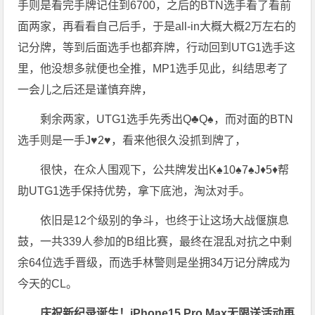
手则是看完手牌记住到6700，之后的BTN选手看了看前
面两家，再看看自己后手，于是all-in大概大概2万左右的
记分牌，等到后面选手也都弃牌，行动回到UTG1选手这
里，他没想多就便也全推，MP1选手见此，纠结思考了
一会儿之后还是谨慎弃牌，
剩余两家，UTG1选手先秀出Q♣️Q♠️，而对面的BTN
选手则是一手J♥️2♥️，看来他很久没抓到牌了，
很快，在众人围观下，公共牌发出K♠️10♠️7♠️J♦️5♦️帮
助UTG1选手保持优势，拿下底池，淘汰对手。
依旧是12个级别的争斗，也终于让这场大战偃旗息
鼓，一共339人参加的B组比赛，最终在混乱对抗之中剩
余64位选手晋级，而选手林警则是坐拥34万记分牌成为
今天的CL。
庆祝新纪录诞生！
iPhone15 Pro Max无限送
活动再