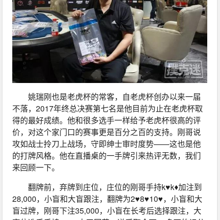
姚瑞刚也是老虎杯的常客，自老虎杯创办以来一届
不落，2017年终总决赛第七名是他目前为止在老虎杯取
得的最好成绩。他和很多选手一样给予老虎杯很高的评
价，对这个家门口的赛事更是百分之百的支持。刚哥说
攻如战士拎刀上战场，守即绅士审时度势——这也是他
的打牌风格。他在直播桌的一手牌引来热评无数，我们
来回顾一下。
翻牌前，弃牌到庄位，庄位的刚哥手持k♥k♦加注到
28,000，小盲和大盲跟注，翻牌为2♥8♥10♥，小盲和大
盲过牌，刚哥下注35,000，小盲在长考后选择跟注，大