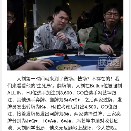
大刘第一时间就来到了赛场。怯场？不存在的！我
们来看看他的“生死局”。翻牌前，大刘在Button位被强制
ALL IN，HJ位选手加注到3,600，CO位选手冯艺坤跟
注，其他选手弃牌。翻牌为5♠A♥9♦，之后两家过牌，发
牌员发出转牌为K♠，HJ位考虑后打出4,500，CO位跟
注，接着发牌员发出河牌为8♣，两家选择过牌，三家亮
牌分别为J♥Q♥，10♦A♣，6♦J♣，冯艺坤中顶对收获底
池，大刘同学出局，他义无反顾地上战场，令人赞叹。