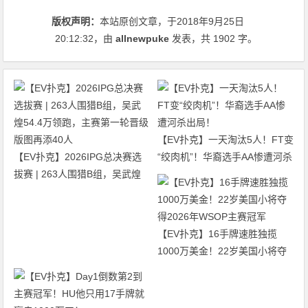
版权声明：
本站原创文章，于2018年9月25日
20:12:32
，由
allnewpuke
发表，共 1902 字。
【EV扑克】一天淘汰5人！FT变
【EV扑克】2026IPG总决赛选
“绞肉机”！华裔选手AA惨遭河杀
拔赛 | 263人围猎B组，吴武煌
出局！
54.4万领跑，主赛第一轮晋级版
图再添40人
【EV扑克】16手牌速胜独揽
1000万美金！22岁美国小将夺
得2026年WSOP主赛冠军