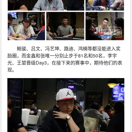
鲍骏、吕文、冯艺坤、路迪、鸿楠等都没能进入奖
励圈，而金鑫和张唯一分别止步于81名和50名，李宇
光、王堃晋级Day3，在接下来的赛事中，期待他们的表
现。