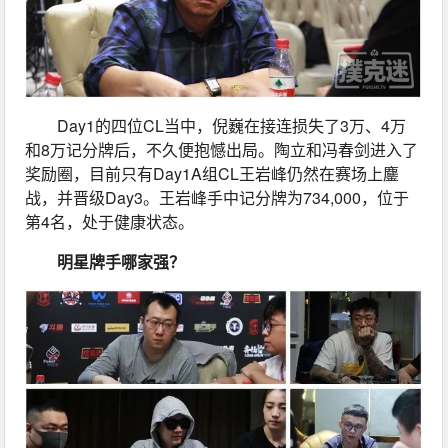
Day1的四位CL当中，倪巍在接连损失了3万、4万
和8万记分牌后，不久便抱憾出局。陶立和冯春剑进入了
奖励圈，目前只有Day1A组CL王岩峰仍然在赛场上鏖
战，并晋级Day3。王岩峰手中记分牌为734,000，位于
第4名，处于健康状态。
明星牌手哪家强？