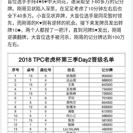
盲位选手手持4♥6♥中天同花，遂采取全下60多万的记分
牌。刚哥见状陷入深思，在足足考虑了10分钟左右后也
全下40多万。小盲见状弃牌，大盲位选手是同花暂时领
先，而刚哥的K♥则有逆转的机会。接下来发牌员发出转
牌10♣，两个人都捏了一把汗，直到河牌5♥发出，刚哥
逆袭翻牌，大盲位选手被河杀，刚哥的记分牌达到100万
左右。