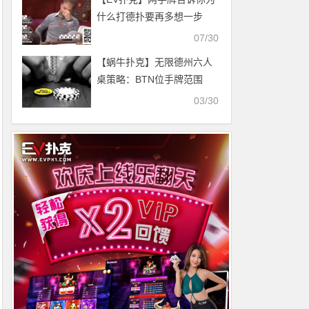
什么打德扑要再多想一步
07/30
【蜗牛扑克】无限德州六人
桌策略：BTN位手牌范围
03/30