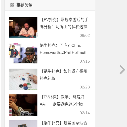
推荐阅读
【EV扑克】常规桌游戏的手
牌分析：河牌上的多种选择
06/02
蜗牛扑克：回应？Chris
Hemsworth以Phil Hellmuth
的装扮出席电影首映礼！
07/15
【蜗牛扑克】如何遵守德州
扑克礼仪
02/23
【EV扑克】教学：想玩好
AA，一定要避免这5个错
误！
02/14
【蜗牛扑克】哪些国家适合