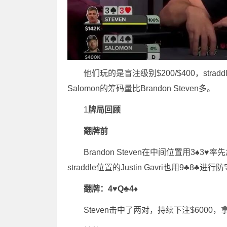
他们玩的是盲注级别$200/$400，stradd
Salomon的筹码量比Brandon Steven多。
1
牌局回顾
翻牌前
Brandon Steven在中间位置用3♠3♥率
straddle位置的Justin Gavri也用9♣8♣进行
翻牌：4♥Q♣4♦
Steven击中了两对，持续下注$6000，拿