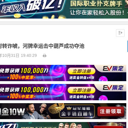
对转诈唬，河牌幸运击中葫芦成功夺池
年10月31日
19:40:29