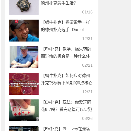
德州扑克牌手生活？
01/16
【蜗牛扑克】摇滚歌手一样
的德州扑克选手–Daniel
Negreanu
12/31
【EV扑克】教学：痛失转牌
圈逃命的机会是一种什么体
验？
02/21
【蜗牛扑克】如何应对德州
扑克锦标赛下风期的6点核心
建议（一）
12/21
【EV扑克】玩法：你爱玩同
花8-7吗？看完这篇可以少犯
错
08/26
【EV扑克】Phil Ivey在豪客