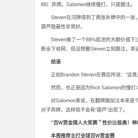
88）弃牌。Salomon继续慢打，只是跟注。
Steven在河牌得到了两张补牌中的
葫芦隐蔽性非常好。
Steven做了一个89%底池的大额价值
断全下收网，但没想要Steven立刻跟注，
结语
正如Brandon Steven在赛后所说：“
然而，也正是因为Rick Salomon的慢打
对Salomon来说，在翻牌圈加注本
对子弃牌，这样就不会有“葫芦”出现了。
“百W赏金猎人大奖赛＂性价比极高！
神
本周推荐主打
全球百W赏金赛