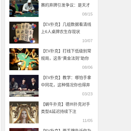
赛的弃牌引发争议：是天才
还是蠢材？
08/15
【EV扑克】几组数据看清线
上6人桌牌农生存现状
10/07
【EV扑克】打线下低级别常
规局，这条“黄金法则”助你
征服全场
08/06
【EV扑克】教学：哪怕手拿
中同花，这种情况你也得弃
牌！
03/23
【蜗牛扑克】德州扑克对手
类型&延迟持续下注
11/05
【EV扑克】两手牌告诉你为