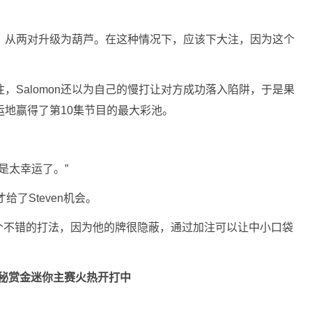
一张，从两对升级为葫芦。在这种情况下，应该下大注，因为这个
下注，Salomon还以为自己的慢打让对方成功落入陷阱，于是果
幸运地赢得了第10集节目的最大彩池。
这真是太幸运了。”
才给了Steven机会。
来是个不错的打法，因为他的牌很隐蔽，通过加注可以让中小口袋
秘赏金迷你主赛火热开打中