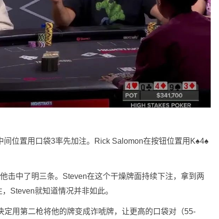
在中间位置用口袋3率先加注。Rick Salomon在按钮位置用K♠4♠
理想，他击中了明三条。Steven在这个干燥牌面持续下注，拿到两
，Steven就知道情况并非如此。
en决定用第二枪将他的牌变成诈唬牌，让更高的口袋对（55-