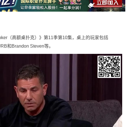
 Poker（高额桌扑克）》第11季第10集，桌上的玩家包括
n、JRB和Brandon Steven等。