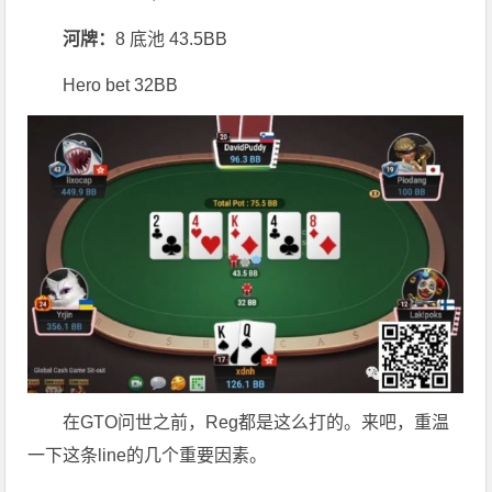
河牌：
8 底池 43.5BB
Hero bet 32BB
在GTO问世之前，Reg都是这么打的。来吧，重温
一下这条line的几个重要因素。