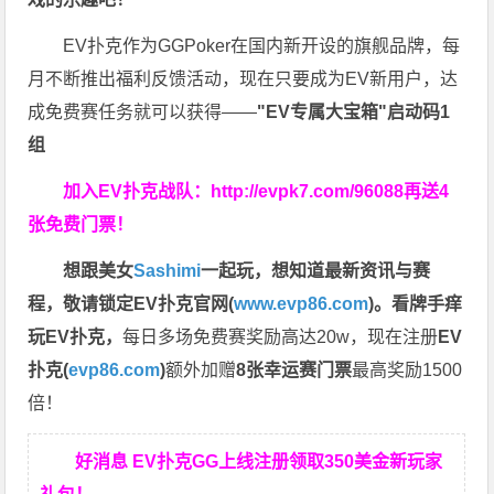
EV扑克作为GGPoker在国内新开设的旗舰品牌，每
月不断推出福利反馈活动，现在只要成为EV新用户，达
成免费赛任务就可以获得——
"EV专属大宝箱"启动码1
组
加入EV扑克战队：
http://evpk7.com/96088
再送4
张免费门票！
想跟美女
Sashimi
一起玩，
想知道最新资讯与赛
程，
敬请锁定EV扑克官网(
www.evp86.com
)。
看牌手痒
玩EV扑克，
每日多场免费赛奖励高达20w，现在注册
EV
扑克(
evp86.com
)
额外加赠
8张幸运赛门票
最高奖励1500
倍！
好消息 EV扑克GG上线注册领取350美金新玩家