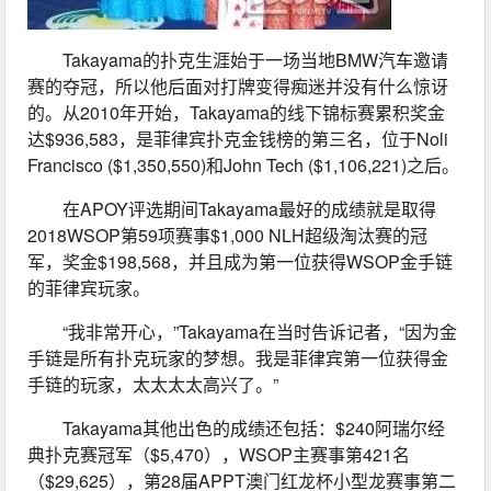
Takayama的扑克生涯始于一场当地BMW汽车邀请
赛的夺冠，所以他后面对打牌变得痴迷并没有什么惊讶
的。从2010年开始，Takayama的线下锦标赛累积奖金
达$936,583，是菲律宾扑克金钱榜的第三名，位于Noli 
Francisco ($1,350,550)和John Tech ($1,106,221)之后。
在APOY评选期间Takayama最好的成绩就是取得
2018WSOP第59项赛事$1,000 NLH超级淘汰赛的冠
军，奖金$198,568，并且成为第一位获得WSOP金手链
的菲律宾玩家。
“我非常开心，”Takayama在当时告诉记者，“因为金
手链是所有扑克玩家的梦想。我是菲律宾第一位获得金
手链的玩家，太太太太高兴了。”
Takayama其他出色的成绩还包括：$240阿瑞尔经
典扑克赛冠军（$5,470），WSOP主赛事第421名
（$29,625），第28届APPT澳门红龙杯小型龙赛事第二