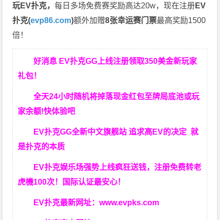
玩EV扑克，
每日多场免费赛奖励高达20w，现在注册
EV
扑克(
evp86.com
)
额外加赠
8张幸运赛门票
最高奖励1500
倍！
好消息 EV扑克GG上线注册领取350美金新玩家
礼包！
全天24小时随机将掉落现金红包至牌局底池或玩
家余额!快体验吧
EV扑克GG
全新中文旗舰站
追求高EV
的决定
就
是扑克的本质
EV扑克娱乐场强势上线疯狂送钱，注册免费转老
虎機100次！国际认证最安心！
EV扑克最新网址：
www.evpks.com