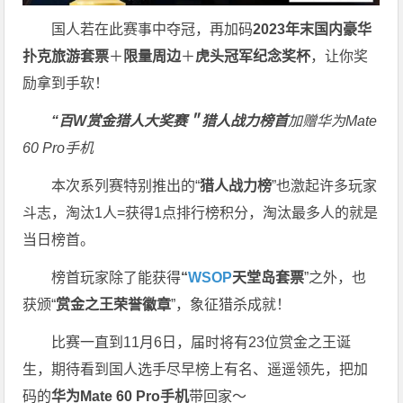
国人若在此赛事中夺冠，再加码
2023年末国内豪华
扑克旅游套票
＋
限量周边
＋
虎头冠军纪念奖杯
，让你奖
励拿到手软！
“百W赏金猎人大奖赛＂
猎人战力榜首
加赠华为Mate
60 Pro手机
本次系列赛特别推出的“
猎人战力榜
”也激起许多玩家
斗志，淘汰1人=获得1点排行榜积分，淘汰最多人的就是
当日榜首。
榜首玩家除了能获得
“
WSOP
天堂岛套票
”之外，也
获颁“
赏金之王荣誉徽章
”，象征猎杀成就！
比赛一直到11月6日，届时将有23位赏金之王诞
生，期待看到国人选手尽早榜上有名、遥遥领先，把加
码的
华为Mate 60 Pro手机
带回家～