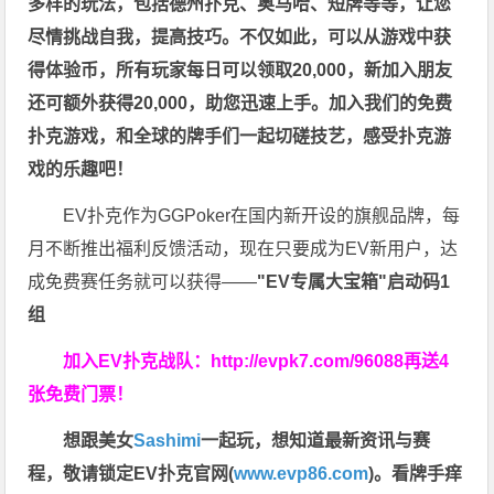
多样的玩法，包括德州扑克、奥马哈、短牌等等，让您
尽情挑战自我，提高技巧。不仅如此，
可以从游戏中获
得体验币，所有玩家每日可以领取20,000，新加入朋友
还可额外获得20,000，助您迅速上手。
加入我们的免费
扑克游戏，和全球的牌手们一起切磋技艺，感受扑克游
戏的乐趣吧！
EV扑克作为GGPoker在国内新开设的旗舰品牌，每
月不断推出福利反馈活动，现在只要成为EV新用户，达
成免费赛任务就可以获得——
"EV专属大宝箱"启动码1
组
加入EV扑克战队：
http://evpk7.com/96088
再送4
张免费门票！
想跟美女
Sashimi
一起玩，
想知道最新资讯与赛
程，
敬请锁定EV扑克官网(
www.evp86.com
)。
看牌手痒