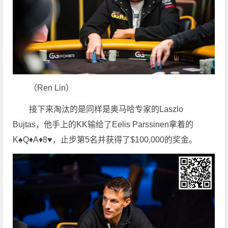
（Ren Lin）
接下来淘汰的是同样是奥马哈专家的Laszlo
Bujtas，他手上的KK输给了Eelis Parssinen拿着的
K♠Q♦A♦8♥，止步第5名并获得了$100,000的奖金。