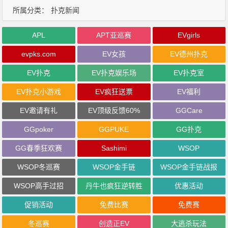
所属分类：
扑克新闻
APL
APT亚巡赛
EVgirls
evpks.com
EV女孩
EV德州扑克
EV扑克
EV扑克娱乐场
EV扑克室
EV扑克小游戏
EV疯狂送票
EV福利
EV邀请有礼
EV顶级反馈60%
GGCare
GGpoker
GGPUKE
GG扑克
GG春季狂欢赛
Sashimi
WSOP
WSOP冬巡赛
WSOP金手链
WSOP金手链战报
WSOP高手过招
丹牛也疯狂逆转胜
优惠活动
促销活动
免费比赛
免费赛
冬巡赛
创造正EV
大逃杀玩法