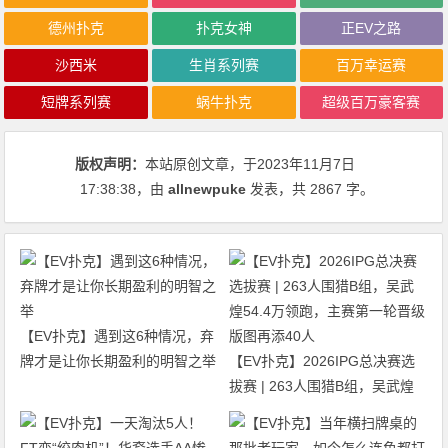
德州扑克
扑克女神
正EV之路
沙西米
生肖系列赛
百万幸运赛
短牌系列赛
蜗牛扑克
超级百万豪客赛
版权声明：
本站原创文章，于2023年11月7日
17:38:38
，由
allnewpuke
发表，共 2867 字。
【EV扑克】遇到这6种情况，弃
牌才是让你长期盈利的明智之举
【EV扑克】2026IPG总决赛选
拔赛 | 263人围猎B组，吴武煌
54.4万领跑，主赛第一轮晋级版
图再添40人