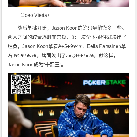
（Joao Vieria）
随后单挑开始，Jason Koon的筹码量稍微多一些。
两人之间的较量耗时非常短，第一次全下-跟注就决出了
胜负，Jason Koon拿着A♠5♣9♥4♥，Eelis Parssinen拿
着J♥5♥7♣A♣，牌面发出了3♠Q♦8♦7♠2♠，就这样，
Jason Koon成为“十冠王”。