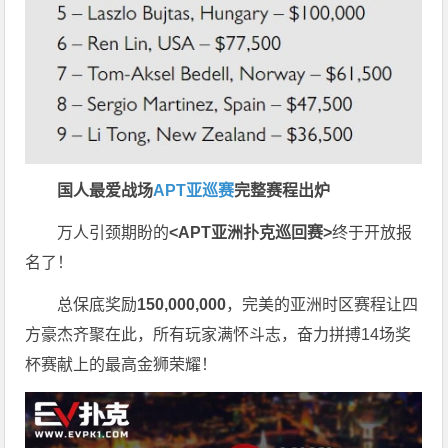
国人最爱战场
APT亚巡赛
完整赛程出炉
万人引颈期盼的
<APT亚洲扑克巡回赛>
终于开放报
名了！
总保底奖励
150,000,000
，完美的亚洲时区赛程让四
方豪杰齐聚在此，所有玩家满怀斗志，奋力拼搏14场奖
杯赛献上的最高金狮荣耀！