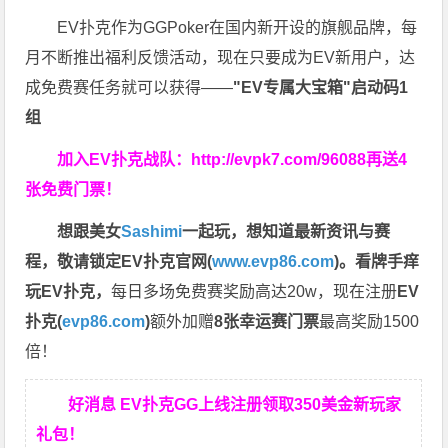
EV扑克作为GGPoker在国内新开设的旗舰品牌，每
月不断推出福利反馈活动，现在只要成为EV新用户，达
成免费赛任务就可以获得——
"EV专属大宝箱"启动码1
组
加入EV扑克战队：
http://evpk7.com/96088
再送4
张免费门票！
想跟美女
Sashimi
一起玩，
想知道最新资讯与赛
程，
敬请锁定EV扑克官网(
www.evp86.com
)。
看牌手痒
玩EV扑克，
每日多场免费赛奖励高达20w，现在注册
EV
扑克(
evp86.com
)
额外加赠
8张幸运赛门票
最高奖励1500
倍！
好消息 EV扑克GG上线注册领取350美金新玩家
礼包！