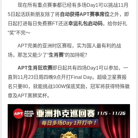
现在所有重点赛事都已经有多场Day1可以挑战11月
5日起活跃新朋友除了将
自
动获得APT赛事席位
之外，即
日起打进每日免费赛FT还送
幸运礼包启动码
，给你好礼
“奖”不完～
APT完美的亚洲时区赛程，实为国人最有利的战
场，那怎又能少了“
生肖赛
”的加持呢？
APT生肖狂欢赛
即日起共有四场Day1可以参加，一
直到11月23日周四晚9点开打Final Day。超级卫星赛报
名只要80，就能挑战100W保底奖励，冠军将获得特殊徽
章及APT黑狮奖杯。