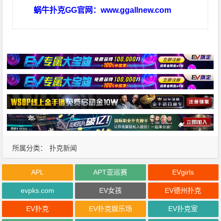
蜗牛扑克GG官网：
www.ggallnew.com
所属分类：
扑克新闻
APL
APT亚巡赛
EVgirls
evpks.com
EV女孩
EV德州扑克
EV扑克
EV扑克娱乐场
EV扑克室