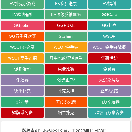
EV扑克小游戏
EV疯狂送票
EV福利
EV邀请有礼
EV顶级反馈60%
GGCare
GGpoker
GGPUKE
GG扑克
GG春季狂欢赛
Sashimi
WSOP
WSOP冬巡赛
WSOP金手链
WSOP金手链战报
WSOP高手过招
丹牛也疯狂逆转胜
优惠活动
促销活动
免费比赛
免费赛
冬巡赛
创造正EV
大逃杀玩法
德州扑克
扑克女神
正EV之路
沙西米
生肖系列赛
百万幸运赛
短牌系列赛
蜗牛扑克
超级百万豪客赛
版权声明：
本站原创文章，于2023年11月28日