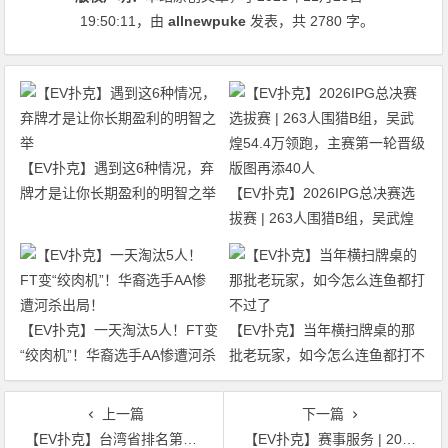
19:50:11
，由
allnewpuke
发表，共 2780 字。
【EV扑克】遇到这6种情况，弃
牌才是让你长期盈利的明智之举
【EV扑克】2026IPG总决赛选
拔赛 | 263人围猎B组，吴武煌
54.4万领跑，主赛第一轮晋级版
图再添40人
【EV扑克】一天淘汰5人！FT变
【EV扑克】当年横扫牌桌的那
“绞肉机”！华裔选手AA惨遭河杀
批老玩家，如今怎么连鱼都打不
出局！
过了
上一篇
下一篇
【EV扑克】台湾省排名第一女牌手怒批线下直播游戏恰烂钱
【EV扑克】赛事服务 | 2024KXPT青岛站选拔赛餐饮与休闲娱乐推荐