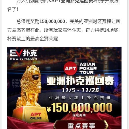
万人引颈期盼的
<APT亚洲扑克巡回赛>
终于开放报
名了！
总保底奖励
150,000,000
，完美的亚洲时区赛程让四
方豪杰齐聚在此，所有玩家满怀斗志，奋力拼搏14场奖
杯赛献上的最高金狮荣耀！