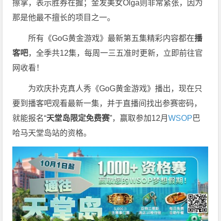
擦掌，表示胜券在握；金发美女Olga则非常紧张，因为
那是他最不擅长的项目之一。
所有《GoG黄金游戏》最新第五集精彩内容都在
播
客吧
，全季共12集，每周一三五准时更新，立即前往官
网收看！
为欢庆扑克真人秀《GoG黄金游戏》播出，现在只
要到播客吧观看最新一集，并于直播间找出参赛密码，
就能报名“
天堂岛限定免费赛
”，赢取参加12月
WSOP
巴
哈马天堂岛站的资格。