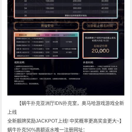
【蜗牛扑克亚洲厅IDN扑克室，奥马哈游戏游戏全新
上线
全新靓牌奖励JACKPOT上线! 中奖概率更高奖金更大~】
蜗牛扑克50%高额返水唯一注册网址：