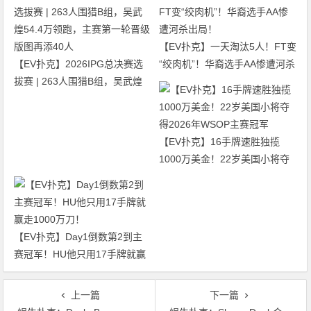
【EV扑克】一天淘汰5人！FT变
【EV扑克】2026IPG总决赛选
“绞肉机”！华裔选手AA惨遭河杀
拔赛 | 263人围猎B组，吴武煌
出局！
54.4万领跑，主赛第一轮晋级版
图再添40人
【EV扑克】16手牌速胜独揽
1000万美金！22岁美国小将夺
得2026年WSOP主赛冠军
【EV扑克】Day1倒数第2到主
赛冠军！HU他只用17手牌就赢
走1000万刀！
上一篇
下一篇