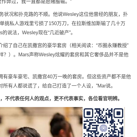
作弊过，我一直都是愿赌服输。”
人财务状况和扑克路的不顺。他说Wesley这位他曾经的朋友，扑
个单挑私人游戏里亏损了150万刀，在拉斯维加斯输了几十万
的说法，Wesley现在“几近破产”。
体介绍了自己在凯撒宫的豪华套房（相关阅读：“币圈永赚教授”
样？）。Mars声称Wesley炫耀的套房和其它奢侈品并不是他
拥有豪车豪宅、凯撒宫40万一晚的套房。但这些资产都不是他
y对所有人都说谎了，给自己打造了一个人设，”Mar说。
声明，不代表任何人的观点，更不代表事实，各位看官明辨。