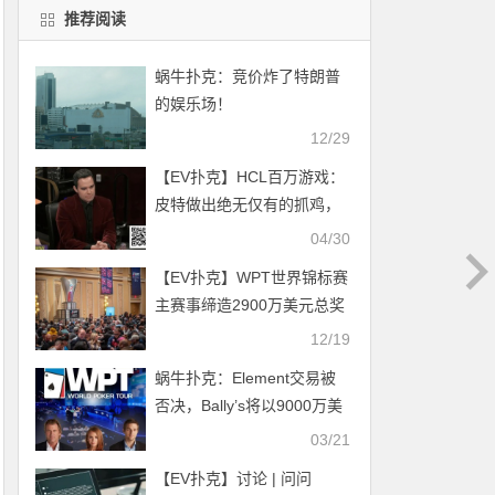
推荐阅读
蜗牛扑克：竞价炸了特朗普
的娱乐场！
12/29
【EV扑克】HCL百万游戏：
皮特做出绝无仅有的抓鸡，
不到2小时拿下195w刀底池
04/30
【EV扑克】WPT世界锦标赛
主赛事缔造2900万美元总奖
池打破纪录
12/19
蜗牛扑克：Element交易被
否决，Bally’s将以9000万美
元收购WPT。
03/21
【EV扑克】讨论 | 问问