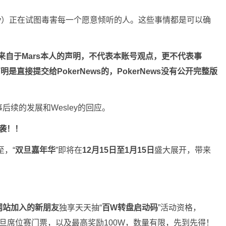
sley）正在试图毒害每一个愿意倾听的人。这些事情都是可以确
来自于Mars本人的声明，不代表本账号观点，更不代表事
声明是直接提交给PokerNews的，PokerNews没有公开完整版
续的发展和Wesley的回应。
袭！！
至，“
双旦嘉年华
”即将在
12月15日至1月15日
盛大展开，带来
网站加入的新朋友
独享天天抽“
百W转盘启动码
”活动资格，
双旦席位赛门票，以及最高奖励100W，数量有限，先到先得！