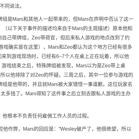
持不同说法。
，这副牌组是Mars和其他人一起带来的，但Mars在声明中否认了这一
，（以下关于事件的描述均来自于Mars的主观描述）原本他和
说到自己带牌组，Zeo带荷官，但后来私人游戏的地点改到了约
私人游戏确实是在这里），Mars和Zeo都认为这个地方已经有很多
来到游戏现场时，已经有6~7个人在桌上正在玩着，所以他
戏结束之后，特殊牌组被发现，Mars以为是Zeo带上桌
，所以他排除了对Zeo的怀疑。三周之后，其中一位参与游戏的
牌组是他带的，并且就Mars被大家错怪一事道歉。这位玩家名
了太多钱了。Mars得知了这件事之后立刻去跟私人游戏的主办
谈，他根本不负责任何雇佣工作人员的过程。
控他作弊，Mars的回应是：“Wesley破产了，他很绝望，所以