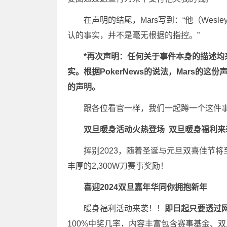
在声明的结尾，Mars写到：“他（We
认的事实，并不是毫无根据的指控。”
*再次声明：任何关于事件本身的描述均
实。根据PokerNews的说法，Mars的这份
的声明。
跟各位看官一样，我们一起蹲一个这件事后
双旦暖身活动火热登场
双旦暖身福利来
挥别2023，随着圣诞与元旦双喜佳节将
丰厚的2,300W刀赛事奖励！
喜迎2024
双旦嘉年华同你拥抱新年
暖身福利活动来袭！！
即日起只要透过
100%中奖几率，内容丰富包含赛事基金、