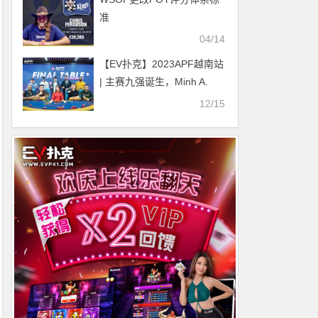
准
04/14
【EV扑克】2023APF越南站
| 主赛九强诞生，Minh A.
Nguyen继续领跑全场
12/15