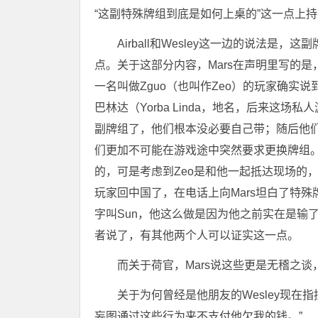
“这副特殊牌组到底是如何上桌的”这一点上
Airball和Wesley这一边的说法是
点。关于这部分内容，Mars在声明里写的是
一名叫做Zguo（也叫作Zeo）的玩家确实
巴林达（Yorba Linda，地名，后来这场
副牌组了，他们根本没必要自己带；随后他们
们更加不可能在游戏途中突然要求更换牌组。游
的，可是考虑到Zeo是和他一起抵达现场的
玩家回中国了，在电话上向Mars坦白了特殊
字叫Sun，他这么做是因为他之前实在是输
者说了，有其他两个人可以证实这一点。
而关于荷官，Mars说这些更是无稽之
关于为何曾经是他朋友的Wesley现在指
妄图通过这些行为来不支付他欠我的钱。”