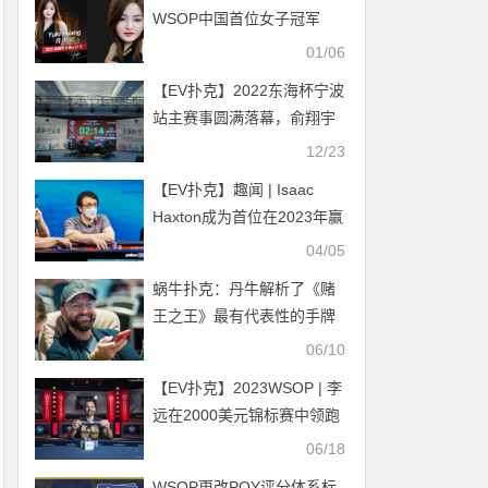
WSOP中国首位女子冠军
Yuki黄雨希加入GGTeam
01/06
【EV扑克】2022东海杯宁波
站主赛事圆满落幕，俞翔宇
击败吴亚轲夺下“金东海龙”
12/23
冠军奖座
【EV扑克】趣闻 | Isaac
Haxton成为首位在2023年赢
得500万美元奖金的玩家
04/05
蜗牛扑克：丹牛解析了《赌
王之王》最有代表性的手牌
06/10
【EV扑克】2023WSOP | 李
远在2000美元锦标赛中领跑
28强
06/18
WSOP更改POY评分体系标