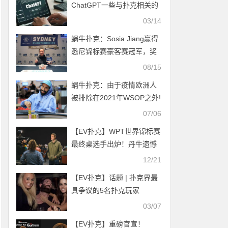
ChatGPT一些与扑克相关的
问题，看看它是如何回答
03/14
的？
蜗牛扑克：Sosia Jiang赢得
悉尼锦标赛豪客赛冠军，奖
金A$266,000
08/15
蜗牛扑克：由于疫情欧洲人
被排除在2021年WSOP之外!
07/06
【EV扑克】WPT世界锦标赛
最终桌选手出炉！丹牛遗憾
出局！
12/21
【EV扑克】​话题 | 扑克界最
具争议的5名扑克玩家
03/07
【EV扑克】重磅官宣！