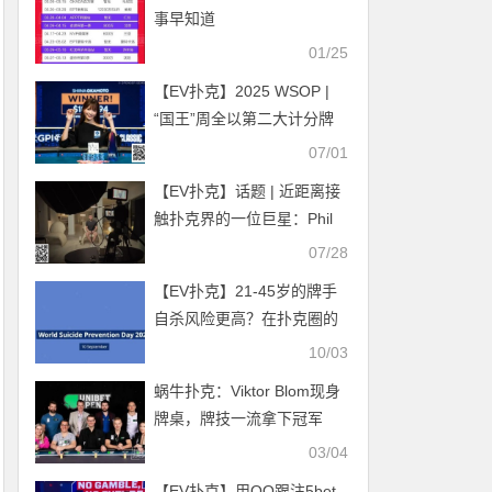
事早知道
01/25
【EV扑克】2025 WSOP |
“国王”周全以第二大计分牌
晋级10k奥马哈锦标赛day 3
07/01
【EV扑克】话题 | 近距离接
触扑克界的一位巨星：Phil
Galfond
07/28
【EV扑克】21-45岁的牌手
自杀风险更高？在扑克圈的
高压环境下如何自救和帮助
10/03
他人
蜗牛扑克：Viktor Blom现身
牌桌，牌技一流拿下冠军
03/04
【EV扑克】用QQ跟注5bet