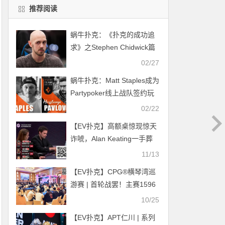
推荐阅读
蜗牛扑克：《扑克的成功追
求》之Stephen Chidwick篇
02/27
蜗牛扑克：Matt Staples成为
Partypoker线上战队签约玩
家
02/22
【EV扑克】高额桌惊现惊天
诈唬，Alan Keating一手葬
送130万底池
11/13
【EV扑克】CPG®横琴湾巡
游赛 | 首轮战罢！主赛1596
人次参赛530人晋级第二
10/25
轮，陆英奇27万记分牌领跑
【EV扑克】APT仁川 | 系列
第一轮C组