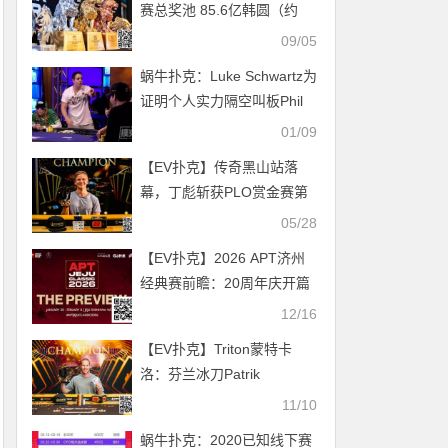
赛总奖池 85.6亿韩圆（约
4,710万）；泰国 Thanisorn
09/05
Saelor 拿下豪客赛冠军
蜗牛扑克：Luke Schwartz为
证明个人实力隔空叫板Phil
Galfond
01/09
【EV扑克】传奇黑山站落
幕，丁彪斩获PLO赏金赛第
4，丹麦选手Martin Dam夺
05/28
冠
【EV扑克】2026 APT济州
经典赛前瞻：20周年庆开篇
大戏！10天99场赛事，49亿
12/16
韩元保底狂欢！
【EV扑克】Triton蒙特卡
洛：芬兰冰刀Patrik
Antonius勇夺20万邀请赛冠
11/10
军 谈轩收获第8名
蜗牛扑克：2020已知线下赛