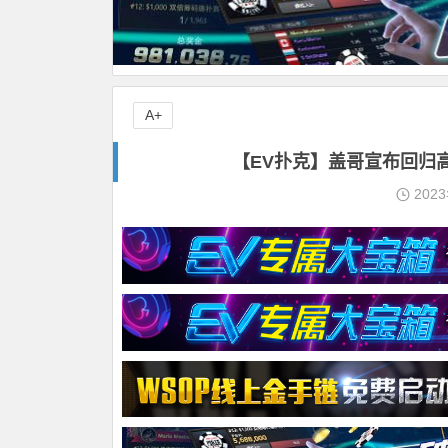
A+
【EV扑克】盖哥宣布回归
202