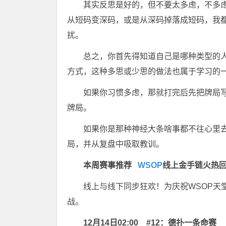
其实反思是好的，但不要太多虑，不多
从短码变深码，或是从深码掉落成短码，我
扰。
总之，你首先得知道自己是哪种类型的
方式，这种多思或少思的做法也属于学习的
如果你习惯多虑，那就打完后先把牌局
牌局。
如果你是那种神经大条啥事都不往心里
局，并从复盘中吸取教训。
本周赛事推荐
WSOP
线上金手链火热
线上与线下同步狂欢！为庆祝WSOP天
战。
12月14日02:00
#12：德扑一条命赛