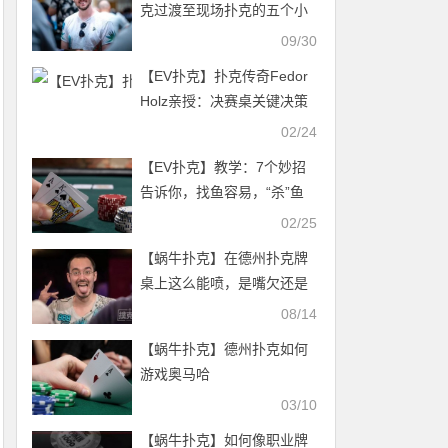
克过渡至现场扑克的五个小
技巧
09/30
【EV扑克】扑克传奇Fedor
Holz亲授：决赛桌关键决策
的EV计算全解析
02/24
【EV扑克】教学：7个妙招
告诉你，找鱼容易，“杀”鱼
也很简单
02/25
【蜗牛扑克】在德州扑克牌
桌上这么能喷，是嘴欠还是
策略？你支持谁？
08/14
【蜗牛扑克】德州扑克如何
游戏奥马哈
03/10
【蜗牛扑克】如何像职业牌