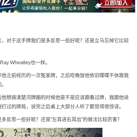
言，对于这手牌我们是多反思一些好呢？还是立马忘掉它比较
 Wheatley也一样。
享他之前经历的一次冤家牌，之后吃晚饭他依旧喋喋不休跟我
叨。
后他想搞清楚河牌圈的时候他是不是应该跟着过牌，我跟他说
刚打过的牌局，说完之后桌上大部分人听了都觉得很惊讶。
多反思一些好呢？还是“左耳进右耳出”的做法比较厉害？