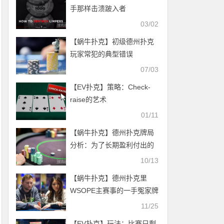
手那样击溃跛入者
03/02
【蜗牛扑克】初级德州扑克
玩家常犯的典型错误
07/03
【EV扑克】策略：Check-
raise的艺术
01/11
【蜗牛扑克】德州扑克牌局
分析：为了长期盈利付出的
小代价
10/13
【蜗牛扑克】德州扑克里
WSOPE主赛事的一手冤家牌
11/25
【EV扑克】玩法：比赛只剩