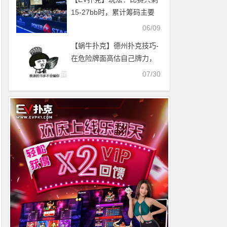
15-27bb时，累计筹码主要
靠这两招！
06/09
【蜗牛扑克】德州扑克技巧-
在危险牌面高估自己牌力，
这样的错你翻过吗？
07/30