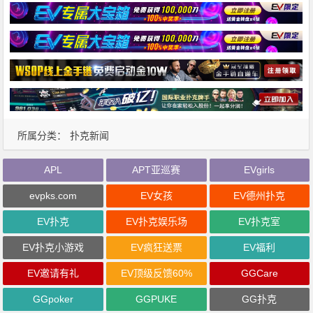
所属分类：
扑克新闻
APL
APT亚巡赛
EVgirls
evpks.com
EV女孩
EV德州扑克
EV扑克
EV扑克娱乐场
EV扑克室
EV扑克小游戏
EV疯狂送票
EV福利
EV邀请有礼
EV顶级反馈60%
GGCare
GGpoker
GGPUKE
GG扑克