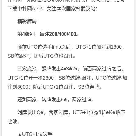
下载中扑网APP，关注本次国家杯武汉站：
精彩牌局
第4级别，盲注200/400/400。
翻前UTG位选手limp之后，UTG+1位加注到1600，
SB位跟注；随后UTG位也跟注。
三家底池，翻牌发出4♦3♣2♦，前面两家过牌之后，
UTG+1位开一枪2600，SB位过牌-跟注，UTG位过牌-加
注到8000；随后UTG+1位跟注，SB位弃牌。
还剩两家，转牌发出6♣，两家过牌。
河牌发出Q♣，两家过牌，UTG+1位秀出J♣K♣收下
底池。
▲UTG+1位选手