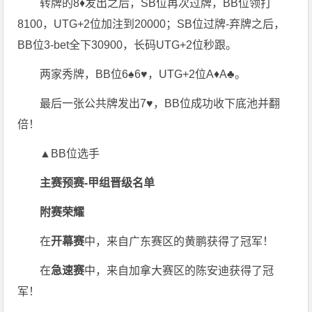
转牌的8♦发出之后，SB位再次过牌，BB位领打
8100，UTG+2位加注到20000；SB位过牌-弃牌之后，
BB位3-bet全下30900，长码UTG+2位秒跟。
两家秀牌，BB位6♠6♥，UTG+2位A♦A♣。
最后一张公共牌发出7♥，BB位成功收下底池并翻
倍！
▲BB位选手
主赛预赛-甲组晋级名单
附赛荣耀
在
开幕赛
中，来自广东赛区的黄鹏获得了冠军！
在
急速赛
中，来自加拿大赛区的陈安迪获得了冠
军！