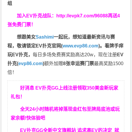
组
加入EV扑克战队：
http://evpk7.com/96088
再送4
张免费门票！
想跟美女
Sashimi
一起玩，
想知道最新资讯与赛
程，
敬请锁定EV扑克官网(
www.evp86.com
)。
看牌手痒
玩EV扑克，
每日多场免费赛奖励高达20w，现在注册
EV
扑克(
evp86.com
)
额外加赠
8张幸运赛门票
最高奖励1500
倍！
好消息 EV扑克GG上线注册领取350美金新玩家
礼包！
全天24小时随机将掉落现金红包至牌局底池或玩
家余额!快体验吧
EV扑克GG
全新中文旗舰站
追求高EV
的决定
就