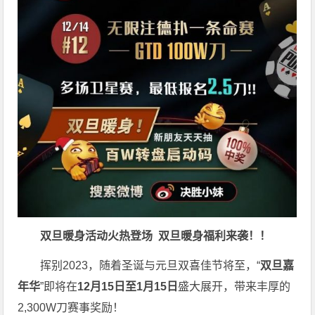
双旦暖身活动火热登场
双旦暖身福利来袭！！
挥别2023，随着圣诞与元旦双喜佳节将至，“
双旦嘉
年华
”即将在
12月15日至1月15日
盛大展开，带来丰厚的
2,300W刀赛事奖励！