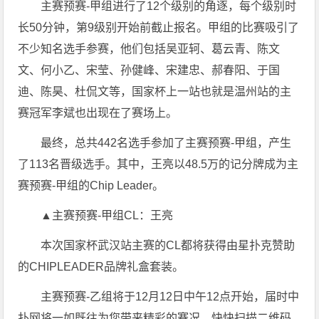
主赛预赛-甲组进行了12个级别的角逐，每个级别时
长50分钟，第9级别开始前截止报名。甲组的比赛吸引了
不少知名选手参赛，他们包括吴亚轲、葛云青、陈文
文、何小乙、宋莹、孙健峰、宋建忠、郝春阳、于国
迪、陈昊、杜侃文等，国家杯上一站也就是温州站的主
赛冠军李斌也出现在了赛场上。
最终，总共442名选手参加了主赛预赛-甲组，产生
了113名晋级选手。其中，王亮以48.5万的记分牌成为主
赛预赛-甲组的Chip Leader。
▲主赛预赛-甲组CL：王亮
本次国家杯武汉站主赛的CL都将获得由星扑克赞助
的CHIPLEADER品牌礼盒套装。
主赛预赛-乙组将于12月12日中午12点开始，届时中
扑网将一如既往为您带来精彩的赛况，快快扫描二维码