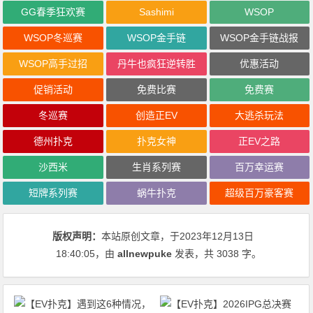
GG春季狂欢赛
Sashimi
WSOP
WSOP冬巡赛
WSOP金手链
WSOP金手链战报
WSOP高手过招
丹牛也疯狂逆转胜
优惠活动
促销活动
免费比赛
免费赛
冬巡赛
创造正EV
大逃杀玩法
德州扑克
扑克女神
正EV之路
沙西米
生肖系列赛
百万幸运赛
短牌系列赛
蜗牛扑克
超级百万豪客赛
版权声明：
本站原创文章，于2023年12月13日
18:40:05
，由
allnewpuke
发表，共 3038 字。