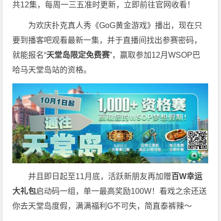
共12集，每周一三五准时更新，立即前往官网收看！
为欢庆扑克真人秀《GoG黄金游戏》播出，现在只
要到播客吧观看最新一集，并于直播间找出参赛密码，
就能报名“
天堂岛限定免费赛
”，赢取参加12月WSOP巴
哈马天堂岛站的资格。
并且即日起至11月底，活跃新朋友再加赠
百W幸运
大礼包
启动码一组，单一最高奖励100W！看戏之余还送
你去天堂岛度假，满满福利G不可失，简直泰裤辣～