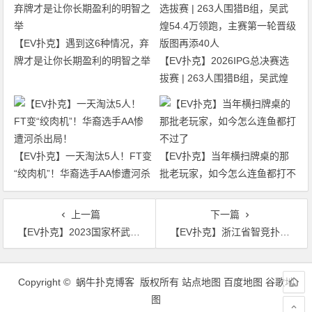
【EV扑克】遇到这6种情况，弃
牌才是让你长期盈利的明智之举
【EV扑克】2026IPG总决赛选
拔赛 | 263人围猎B组，吴武煌
54.4万领跑，主赛第一轮晋级版
图再添40人
【EV扑克】一天淘汰5人！FT变
【EV扑克】当年横扫牌桌的那
“绞肉机”！华裔选手AA惨遭河杀
批老玩家，如今怎么连鱼都打不
出局！
过了
上一篇
下一篇
【EV扑克】2023国家杯武汉站｜37支精英战队激烈角逐 氩氪呜呜轩轩战队荣膺桂冠！
【EV扑克】浙江省智竞扑克运动发展中心正式成立 成立大会暨揭牌仪式择日召开
文
章
Copyright © 蜗牛扑克博客 版权所有
站点地图
百度地图
谷歌地
导
图