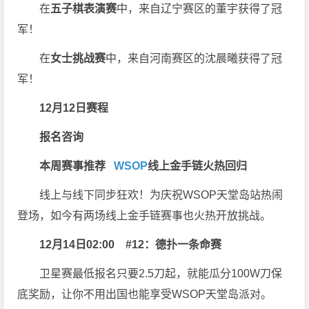
在
五子棋表演赛
中，来自辽宁赛区的董宇获得了冠
军！
在
女士挑战赛
中，来自河南赛区的沈晨曦获得了冠
军！
12月12日赛程
报名咨询
本周赛事推荐
WSOP
线上金手链火热回归
线上与线下同步狂欢！为庆祝WSOP天堂岛站热闹
登场，如今有两场线上金手链赛事也火热开放挑战。
12月14日02:00
#12：德扑一条命赛
卫星赛最低报名只要2.5刀起，就能瓜分100W刀保
底奖励，让你不用出国也能享受WSOP天堂岛派对。