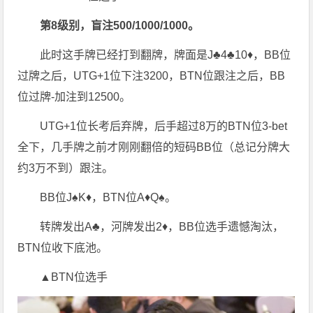
第8级别，盲注500/1000/1000。
此时这手牌已经打到翻牌，牌面是J♣4♣10♦，BB位
过牌之后，UTG+1位下注3200，BTN位跟注之后，BB
位过牌-加注到12500。
UTG+1位长考后弃牌，后手超过8万的BTN位3-bet
全下，几手牌之前才刚刚翻倍的短码BB位（总记分牌大
约3万不到）跟注。
BB位J♠K♦，BTN位A♦Q♠。
转牌发出A♣，河牌发出2♦，BB位选手遗憾淘汰，
BTN位收下底池。
▲BTN位选手