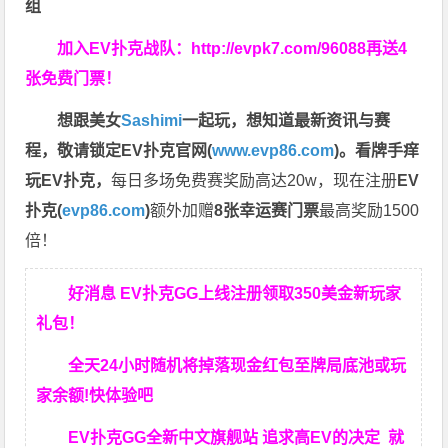
组
加入EV扑克战队：
http://evpk7.com/96088
再送4
张免费门票！
想跟美女
Sashimi
一起玩，
想知道最新资讯与赛
程，
敬请锁定EV扑克官网(
www.evp86.com
)。
看牌手痒
玩EV扑克，
每日多场免费赛奖励高达20w，现在注册
EV
扑克(
evp86.com
)
额外加赠
8张幸运赛门票
最高奖励1500
倍！
好消息 EV扑克GG上线注册领取350美金新玩家
礼包！
全天24小时随机将掉落现金红包至牌局底池或玩
家余额!快体验吧
EV扑克GG
全新中文旗舰站
追求高EV
的决定
就