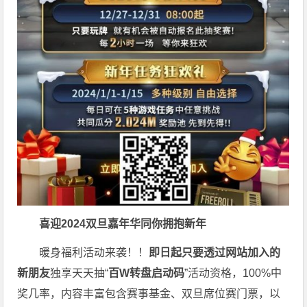
喜迎2024
双旦嘉年华同你拥抱新年
暖身福利活动来袭！！
即日起只要透过网站加入的
新朋友
独享天天抽“
百W转盘启动码
”活动资格，100%中
奖几率，内容丰富包含赛事基金、双旦席位赛门票，以