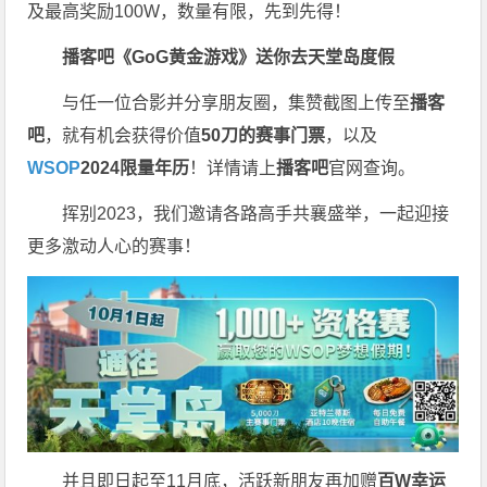
及最高奖励100W，数量有限，先到先得！
播客吧
《GoG黄金游戏》
送你去天堂岛度假
与任一位合影并分享朋友圈，集赞截图上传至
播客
吧
，就有机会获得价值
50刀的赛事门票
，以及
WSOP
2024限量年历
！详情请上
播客吧
官网查询。
挥别2023，我们邀请各路高手共襄盛举，一起迎接
更多激动人心的赛事！
并且即日起至11月底，活跃新朋友再加赠
百W幸运