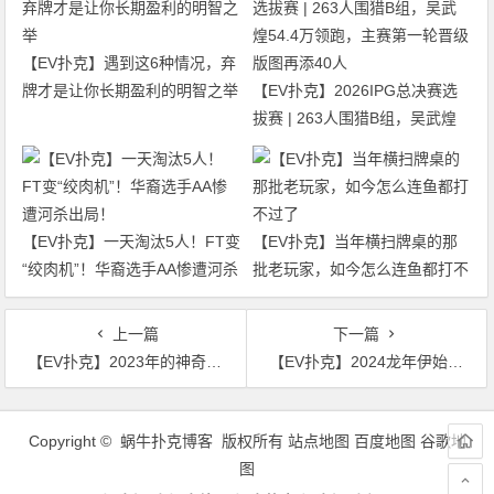
【EV扑克】遇到这6种情况，弃
牌才是让你长期盈利的明智之举
【EV扑克】2026IPG总决赛选
拔赛 | 263人围猎B组，吴武煌
54.4万领跑，主赛第一轮晋级版
图再添40人
【EV扑克】一天淘汰5人！FT变
【EV扑克】当年横扫牌桌的那
“绞肉机”！华裔选手AA惨遭河杀
批老玩家，如今怎么连鱼都打不
出局！
过了
上一篇
下一篇
【EV扑克】2023年的神奇时刻 | 丹牛在帮助下一代方面发挥了自己的作用
【EV扑克】2024龙年伊始，陆智脱颖而出荣获首届南湾杯主赛冠军，汕头南湾杯系列赛圆满落幕！
文
章
Copyright © 蜗牛扑克博客 版权所有
站点地图
百度地图
谷歌地
导
图
航