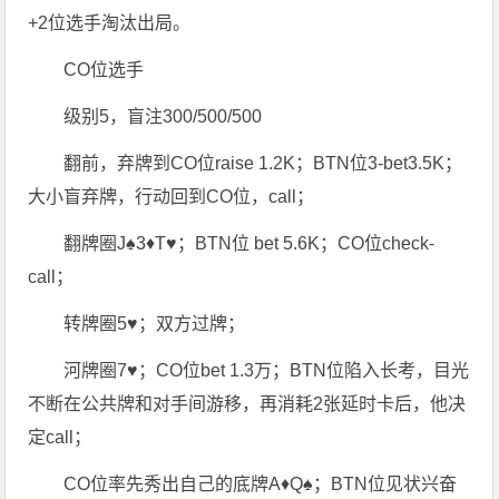
+2位选手淘汰出局。
CO位选手
级别5，盲注300/500/500
翻前，弃牌到CO位raise 1.2K；BTN位3-bet3.5K；
大小盲弃牌，行动回到CO位，call；
翻牌圈J♠3♦T♥；BTN位 bet 5.6K；CO位check-
call；
转牌圈5♥；双方过牌；
河牌圈7♥；CO位bet 1.3万；BTN位陷入长考，目光
不断在公共牌和对手间游移，再消耗2张延时卡后，他决
定call；
CO位率先秀出自己的底牌A♦Q♠；BTN位见状兴奋