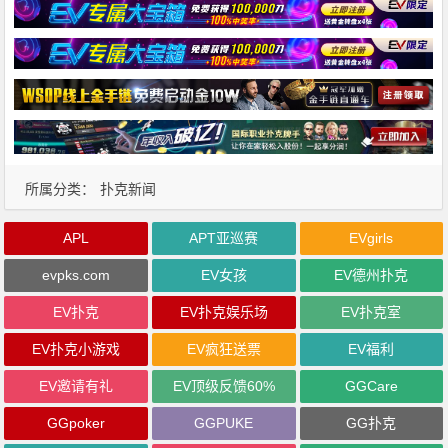
所属分类：
扑克新闻
APL
APT亚巡赛
EVgirls
evpks.com
EV女孩
EV德州扑克
EV扑克
EV扑克娱乐场
EV扑克室
EV扑克小游戏
EV疯狂送票
EV福利
EV邀请有礼
EV顶级反馈60%
GGCare
GGpoker
GGPUKE
GG扑克