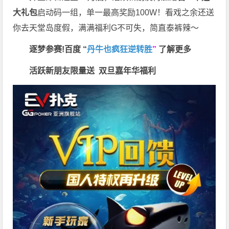
大礼包
启动码一组，单一最高奖励100W！看戏之余还送
你去天堂岛度假，满满福利G不可失，简直泰裤辣～
逐梦参赛!百度 “
丹牛也疯狂逆转胜
”
了解更多
活跃新朋友限量送
双旦嘉年华福利