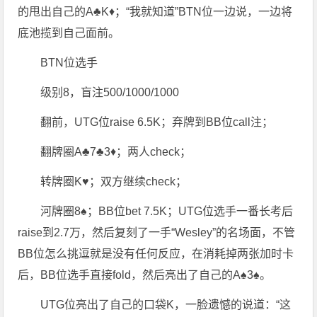
的甩出自己的A♣K♦；“我就知道”BTN位一边说，一边将
底池揽到自己面前。
BTN位选手
级别8，盲注500/1000/1000
翻前，UTG位raise 6.5K；弃牌到BB位call注；
翻牌圈A♣7♣3♦；两人check；
转牌圈K♥；双方继续check；
河牌圈8♠；BB位bet 7.5K；UTG位选手一番长考后
raise到2.7万，然后复刻了一手“Wesley”的名场面，不管
BB位怎么挑逗就是没有任何反应，在消耗掉两张加时卡
后，BB位选手直接fold，然后亮出了自己的A♠3♠。
UTG位亮出了自己的口袋K，一脸遗憾的说道：“这