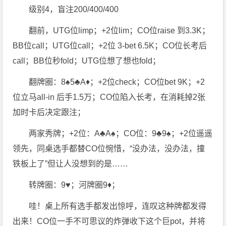
级别4，盲注200/400/400
翻前，UTG位limp；+2位lim；CO位raise 到3.3K；
BB位call；UTG位call；+2位 3-bet 6.5K；CO位长考后
call；BB位秒fold；UTG位想了想也fold；
翻牌圈：8♠5♣A♦；+2位check；CO位bet 9K；+2
位立马all-in 后手1.5万；CO位陷入长考，在消耗掉2张
加时卡后决定跟注；
两家秀牌；+2位：A♣A♠；CO位：9♣9♠；+2位遥遥
领先，同桌选手都替CO位惋惜，“没办法，没办法，撞
铁板上了”但让人没想到的是……
转牌圈：9♥；河牌圈9♦；
哇！桌上所有选手都发出惊呼，连叹这种牌都发得
出来！CO位一手不可思议的炸弹收下这个巨pot，并将