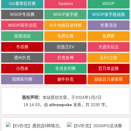
GG春季狂欢赛
Sashimi
WSOP
WSOP冬巡赛
WSOP金手链
WSOP金手链战报
WSOP高手过招
丹牛也疯狂逆转胜
优惠活动
促销活动
免费比赛
免费赛
冬巡赛
创造正EV
大逃杀玩法
德州扑克
扑克女神
正EV之路
沙西米
生肖系列赛
百万幸运赛
短牌系列赛
蜗牛扑克
超级百万豪客赛
版权声明：
本站原创文章，于2024年1月2日
19:14:03
，由
allnewpuke
发表，共 3230 字。