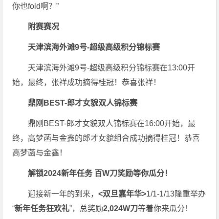
你也fold啊？”
附赛赛况
天津滨海外滩9号-超级高级积分锦标赛
天津滨海外滩9号-超级高级积分锦标赛在13:00开
始，最终，张祥成功摘得桂冠！恭喜张祥！
鼎刚BEST-郎才女貌双人锦标赛
鼎刚BEST-郎才女貌双人锦标赛在16:00开始，最
终，高梦菡与金鑫的郎才女貌组合成功摘得桂冠！恭喜
高梦菡与金鑫！
解锁2024新年任务
百W刀奖励
等你瓜分！
迎接新一年的到来，
<双旦嘉年华>
1/1-1/13隆重举办
“
新年任务狂欢礼
”，总奖励
2,024W刀
等着你来瓜分！