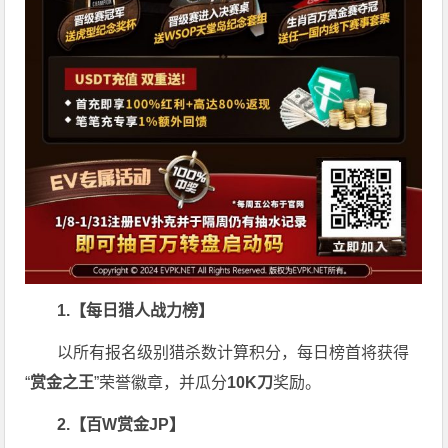
1.【每日猎人战力榜】
以所有报名级别猎杀数计算积分，每日榜首将获得
“
赏金之王
”荣誉徽章，并瓜分
10K刀
奖励。
2.【百W赏金JP】