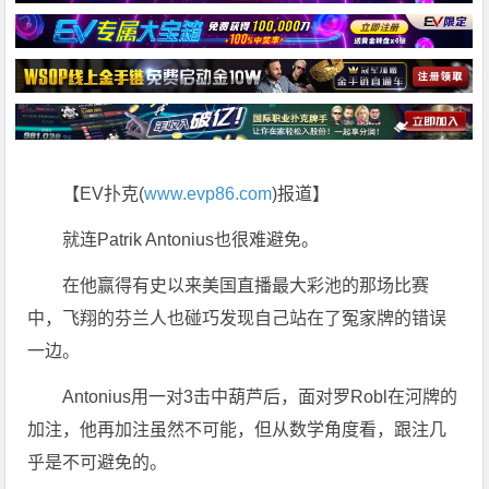
【EV扑克(
www.evp86.com
)报道】
就连Patrik Antonius也很难避免。
在他赢得有史以来美国直播最大彩池的那场比赛
中，飞翔的芬兰人也碰巧发现自己站在了冤家牌的错误
一边。
Antonius用一对3击中葫芦后，面对罗Robl在河牌的
加注，他再加注虽然不可能，但从数学角度看，跟注几
乎是不可避免的。