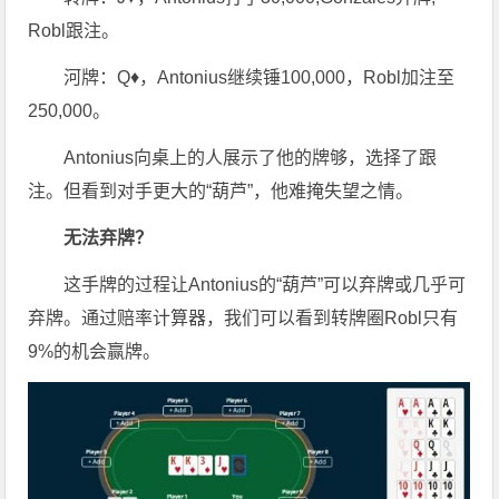
Robl跟注。
河牌：Q♦，Antonius继续锤100,000，Robl加注至
250,000。
Antonius向桌上的人展示了他的牌够，选择了跟
注。但看到对手更大的“葫芦”，他难掩失望之情。
无法弃牌？
这手牌的过程让Antonius的“葫芦”可以弃牌或几乎可
弃牌。通过赔率计算器，我们可以看到转牌圈Robl只有
9%的机会赢牌。