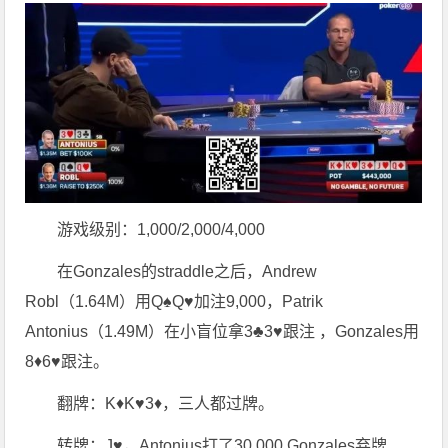
游戏级别：1,000/2,000/4,000
在Gonzales的straddle之后，Andrew
Robl（1.64M）用Q♠Q♥加注9,000，Patrik
Antonius（1.49M）在小盲位拿3♣3♥跟注 ，Gonzales用
8♦6♥跟注。
翻牌：K♦K♥3♦，三人都过牌。
转牌：J♥，Antonius打了30,000,Gonzales弃牌,