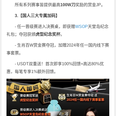
所有系列赛事皆提供最高
100W刀
奖励的赏金JP。
3.【国人三大专属加码】
- 任一晋级赛进入决赛桌，即获赠
WSOP
天堂岛纪念
礼包；夺冠获颁
虎型纪念奖杯
。
- 生肖百W赏金赛夺冠，加赠2024年任一国内线下赛
事套票。
- USDT双重送！首次即享100%回馈+高达80%优
惠，每笔专享1%额外回馈。