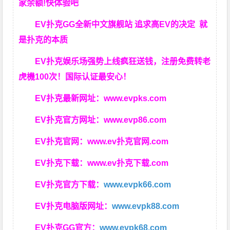
家余额!快体验吧
EV扑克GG
全新中文旗舰站
追求高EV
的决定
就
是扑克的本质
EV扑克娱乐场强势上线疯狂送钱，注册免费转老
虎機100次！国际认证最安心！
EV扑克最新网址：
www.evpks.com
EV扑克官方网址：
www.evp86.com
EV扑克官网：
www.ev扑克官网.com
EV扑克下载：
www.ev扑克下载.com
EV扑克官方下载：
www.evpk66.com
EV扑克电脑版网址：
www.evpk88.com
EV扑克GG官方：
www.evpk68.com