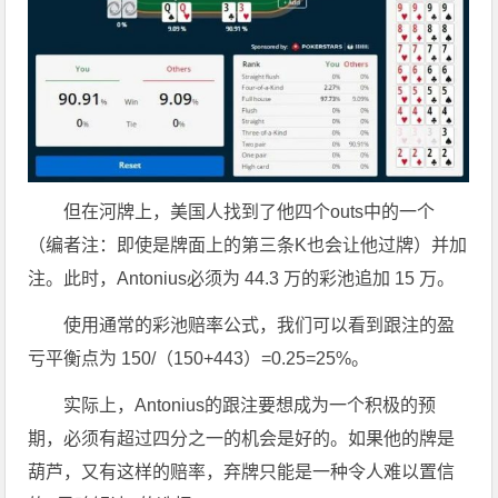
但在河牌上，美国人找到了他四个outs中的一个
（编者注：即使是牌面上的第三条K也会让他过牌）并加
注。此时，Antonius必须为 44.3 万的彩池追加 15 万。
使用通常的彩池赔率公式，我们可以看到跟注的盈
亏平衡点为 150/（150+443）=0.25=25%。
实际上，Antonius的跟注要想成为一个积极的预
期，必须有超过四分之一的机会是好的。如果他的牌是
葫芦，又有这样的赔率，弃牌只能是一种令人难以置信