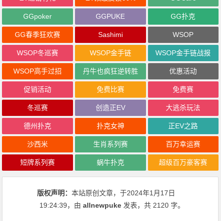
GGpoker
GGPUKE
GG扑克
GG春季狂欢赛
Sashimi
WSOP
WSOP冬巡赛
WSOP金手链
WSOP金手链战报
WSOP高手过招
丹牛也疯狂逆转胜
优惠活动
促销活动
免费比赛
免费赛
冬巡赛
创造正EV
大逃杀玩法
德州扑克
扑克女神
正EV之路
沙西米
生肖系列赛
百万幸运赛
短牌系列赛
蜗牛扑克
超级百万豪客赛
版权声明：
本站原创文章，于2024年1月17日
19:24:39
，由
allnewpuke
发表，共 2120 字。