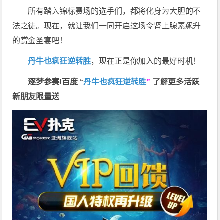
所有踏入锦标赛场的选手们，都将化身为大胆的不
法之徒。现在，就让我们一同开启这场令肾上腺素飙升
的赏金圣宴吧！
丹牛也疯狂逆转胜
，现在正是你加入的最好时机！
逐梦参赛!百度 “
丹牛也疯狂逆转胜
”
了解更多
活跃
新朋友限量送