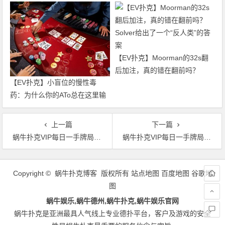
过了
局，即将揭晓最终答案
【EV扑克】Moorman的32s翻
后加注，真的错在翻前吗？
【EV扑克】小盲位的慢性毒
Solver给出了一个“反人类”的答
药：为什么你的ATo总在这里输
案
钱？
上一篇
下一篇
蜗牛扑克VIP每日一手牌局解析二
蜗牛扑克VIP每日一手牌局解析三（下）
文
章
Copyright © 蜗牛扑克博客 版权所有
站点地图
百度地图
谷歌地
导
图
航
蜗牛娱乐,蜗牛德州,蜗牛扑克,蜗牛娱乐官网
蜗牛扑克是亚洲最具人气线上专业德扑平台，客户及游戏的安全