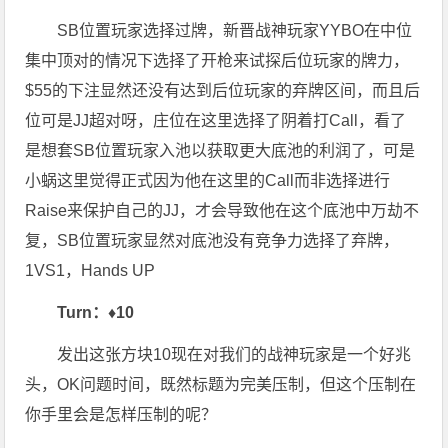
SB位置玩家选择过牌，新晋战神玩家YYBO在中位
集中顶对的情况下选择了开枪来试探后位玩家的牌力，
$55的下注显然还没有达到后位玩家的弃牌区间，而且后
位可是JJ超对呀，庄位在这里选择了阴着打Call，看了
是想套SB位置玩家入池以获取更大底池的利润了，可是
小蜗这里觉得正式因为他在这里的Call而非选择进行
Raise来保护自己的JJ，才会导致他在这个底池中万劫不
复，SB位置玩家显然对底池没有竞争力选择了弃牌，
1VS1，Hands UP
Turn：
♦10
发出这张方块10现在对我们的战神玩家是一个好兆
头，OK问题时间，既然标题为完美压制，但这个压制在
你手里会是怎样压制的呢？