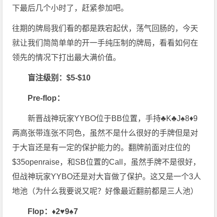
下最后几个小时了，赶紧参加吧。
往期的牌局我们看的都是跌宕起伏，荡气回肠的，今天
就让我们简简单单的开一手纯压制的牌局，看看如何在
领先的情况下打出最大满价值。
盲注级别：$5-$10
Pre-flop：
新晋战神玩家YYBO位于BB位置，手持♣K♣J♠8♦9
两高张带连张不同色，虽然不是什么很好的手牌但是对
于大盲还是有一定的保护能力的。翻牌前面对庄位的
$35openraise，和SB位置的Call，虽然手牌不是很好，
但战神玩家YYBO还是对大盲做了保护。这又是一个3人
地池（为什么我要说又呢？好像最近翻前都是三人池）
Flop：♦2♥9♠7