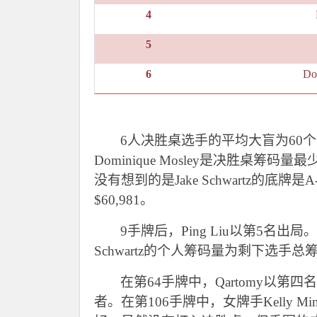
4
5
6
Do
6
人决胜桌选手的平均大盲为60
Dominique Mosley是决胜桌筹
没有想到的是Jake Schwartz的底牌
$60,981。
9
手牌后，Ping Liu以第5名出局。
Schwartz的个人筹码量为剩下选手总
在第64手牌中，Qartomy以第
者。在第106手牌中，女牌手Kelly 