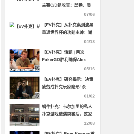
主赛C/D组收官：邱畅、吴
津分领两组，主赛第二轮7月
07/06
6日开战
【EV扑克】从扑克桌到波黑
重返世界杯的功勋主帅：谢
尔盖·巴巴雷茨的非典型主帅
04/13
之路
【EV扑克】话题 | 两次
PokerGO胜利确保Alex
Foxen成为四月GPI月度最
05/16
佳选手
【EV扑克】研究揭示：决策
疲劳成扑克玩家隐形“杀
手”，长期对局稳定性面临挑
01/02
战
蜗牛扑克：卡尔加里的私人
扑克游戏遭遇突袭后，这家
人正受到威胁
12/08
【EV扑克】Bryn Kenney重