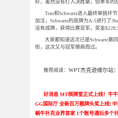
好，虽然没有打入决胜桌，但季军的成绩
Tran
和Schwartz进入最终单挑环
加注，Schwartz的底牌为A-5进行了3b
没有成牌，获得比赛亚军，奖金$228,5
大家都知道这次已是Schwartz
衔，这次又与冠军擦肩而过。
WPT
杰克逊维尔站
推荐阅读：
好消息 MT棋牌室正式上线！牛牛
GG国际厅 全新百万靓牌头奖上线! 
蜗牛扑克业界首家 1个账号通玩多个