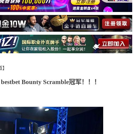
报道】
estbet Bounty Scramble冠军！！！