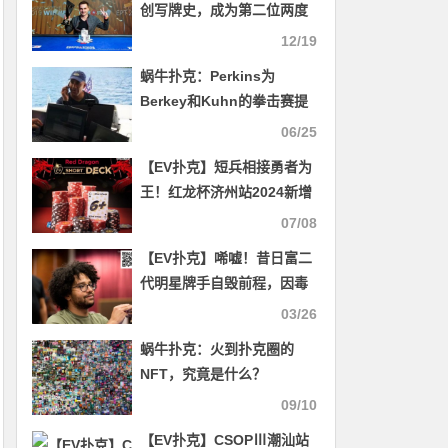
创写牌史，成为第二位两度
荣获EPT主赛冠军的选手
12/19
蜗牛扑克：Perkins为
Berkey和Kuhn的拳击赛提
供奖金
06/25
【EV扑克】短兵相接勇者为
王！红龙杯济州站2024新增
2场短牌赛事
07/08
【EV扑克】唏嘘！昔日富二
代明星牌手自毁前程，因毒
品走私被判监禁6年
03/26
蜗牛扑克：火到扑克圈的
NFT，究竟是什么？
09/10
【EV扑克】CSOPⅢ潮汕站