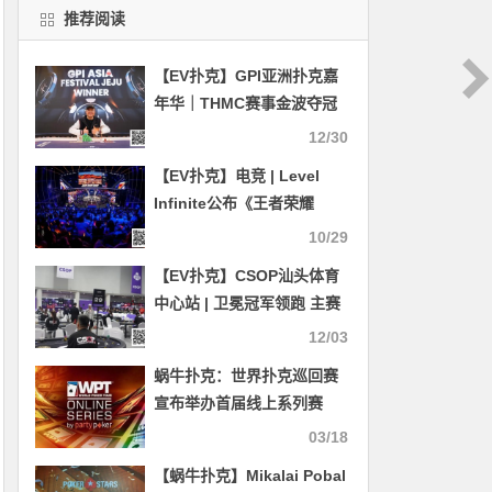
推荐阅读
【EV扑克】GPI亚洲扑克嘉
年华｜THMC赛事金波夺冠
MPS主赛事第一轮冷斌领跑
12/30
【EV扑克】电竞 | Level
Infinite公布《王者荣耀
2026年电竞规划，全年再设
10/29
四项国际大赛
【EV扑克】CSOP汕头体育
中心站 | 卫冕冠军领跑 主赛
DAY1共884人次参赛 217人
12/03
晋级第二轮 伟洛莫/超黑罗曦
蜗牛扑克：世界扑克巡回赛
湘分别成C/D组CL
宣布举办首届线上系列赛
03/18
【蜗牛扑克】Mikalai Pobal