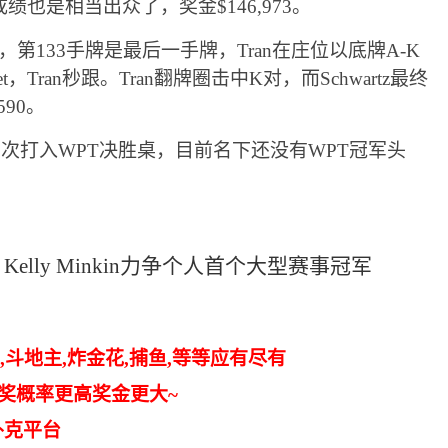
也是相当出众了，奖金$146,973。
节，第133手牌是最后一手牌，Tran在庄位以底牌A-K
et，Tran秒跟。Tran翻牌圈击中K对，而Schwartz最终
90。
第四次打入WPT决胜桌，目前名下还没有WPT冠军头
：
Kelly Minkin
力争个人首个大型赛事冠军
,斗地主,炸金花,捕鱼,等等应有尽有
中奖概率更高奖金更大~
扑克平台