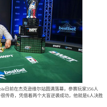
ble
日前在杰克逊维尔站圆满落幕，参赛玩家356人
军选手很传奇，凭借着两个大盲逆袭成功，他就是6人决胜