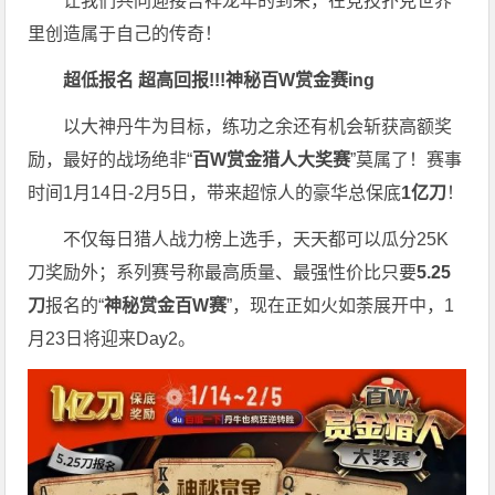
让我们共同迎接吉祥龙年的到来，在竞技扑克世界
里创造属于自己的传奇！
超低报名 超高回报!!!
神秘百W赏金赛
ing
以大神丹牛为目标，练功之余还有机会斩获高额奖
励，最好的战场绝非“
百W赏金猎人大奖赛
”莫属了！赛事
时间1月14日-2月5日，带来超惊人的豪华总保底
1亿刀
！
不仅每日猎人战力榜上选手，天天都可以瓜分25K
刀奖励外；系列赛号称最高质量、最强性价比只要
5.25
刀
报名的“
神秘赏金百W赛
”，现在正如火如荼展开中，1
月23日将迎来Day2。