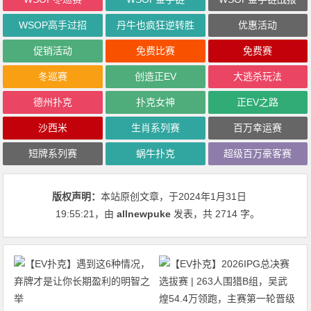
WSOP高手过招
丹牛也疯狂逆转胜
优惠活动
促销活动
免费比赛
免费赛
冬巡赛
创造正EV
大逃杀玩法
德州扑克
扑克女神
正EV之路
沙西米
生肖系列赛
百万幸运赛
短牌系列赛
蜗牛扑克
超级百万豪客赛
版权声明：
本站原创文章，于2024年1月31日
19:55:21
，由
allnewpuke
发表，共 2714 字。