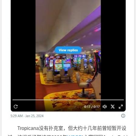
Tropicana没有扑克室，但大约十几年前曾短暂开设