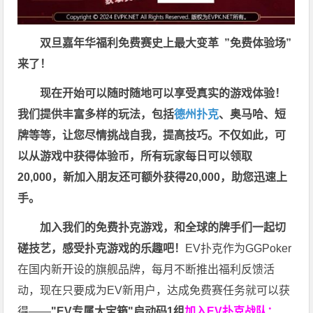
双旦嘉年华福利
免费赛史上最大变革
”免费体验场”
来了！
现在开始可以随时随地可以享受真实的游戏体验！
我们提供丰富多样的玩法，包括
德州扑克
、奥马哈、短
牌等等，让您尽情挑战自我，提高技巧。不仅如此，
可
以从游戏中获得体验币，所有玩家每日可以领取
20,000，新加入朋友还可额外获得20,000，助您迅速上
手。
加入我们的免费扑克游戏，和全球的牌手们一起切
磋技艺，感受扑克游戏的乐趣吧！
EV扑克作为GGPoker
在国内新开设的旗舰品牌，每月不断推出福利反馈活
动，现在只要成为EV新用户，达成免费赛任务就可以获
得——
"EV专属大宝箱"启动码1组
加入EV扑克战队：