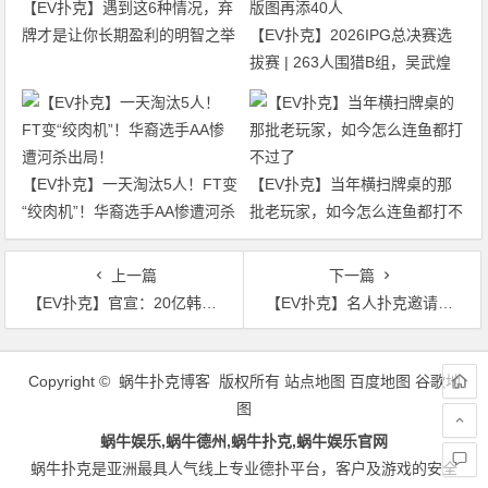
【EV扑克】遇到这6种情况，弃
牌才是让你长期盈利的明智之举
【EV扑克】2026IPG总决赛选
拔赛 | 263人围猎B组，吴武煌
54.4万领跑，主赛第一轮晋级版
图再添40人
【EV扑克】一天淘汰5人！FT变
【EV扑克】当年横扫牌桌的那
“绞肉机”！华裔选手AA惨遭河杀
批老玩家，如今怎么连鱼都打不
出局！
过了
上一篇
下一篇
【EV扑克】官宣：20亿韩元保底主赛 WPT韩国站赛程表出炉 3月25日济州开打
【EV扑克】名人扑克邀请赛将随超级碗开赛，国际版抖音网红受邀参加
文
章
Copyright © 蜗牛扑克博客 版权所有
站点地图
百度地图
谷歌地
导
图
航
蜗牛娱乐,蜗牛德州,蜗牛扑克,蜗牛娱乐官网
蜗牛扑克是亚洲最具人气线上专业德扑平台，客户及游戏的安全