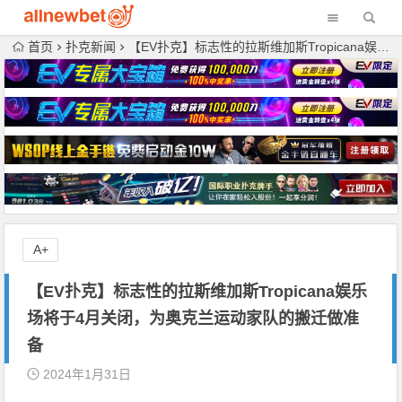
首页
扑克新闻
【EV扑克】标志性的拉斯维加斯Tropicana娱乐场将于4月关闭，为奥克兰运动家队的搬迁做准备
A+
【EV扑克】标志性的拉斯维加斯Tropicana娱乐
场将于4月关闭，为奥克兰运动家队的搬迁做准
备
2024年1月31日