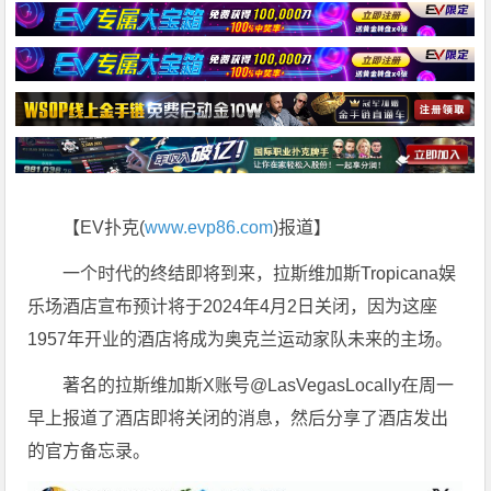
【EV扑克(
www.evp86.com
)报道】
一个时代的终结即将到来，拉斯维加斯Tropicana娱
乐场酒店宣布预计将于2024年4月2日关闭，因为这座
1957年开业的酒店将成为奥克兰运动家队未来的主场。
著名的拉斯维加斯X账号@LasVegasLocally在周一
早上报道了酒店即将关闭的消息，然后分享了酒店发出
的官方备忘录。