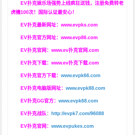
EV扑克娱乐场强势上线疯狂送钱，注册免费转老
虎機100次！国际认证最安心！
EV扑克最新网址：
www.evpks.com
EV扑克官方网址：
www.evp86.com
EV扑克官网：
www.ev扑克官网.com
EV扑克下载：
www.ev扑克下载.com
EV扑克官方下载：
www.evpk66.com
EV扑克电脑版网址：
www.evpk88.com
EV扑克GG官方：
www.evpk68.com
EV扑克战队
：
http://evpk7.com/96088
EV扑克官网：
www.evpukes.com