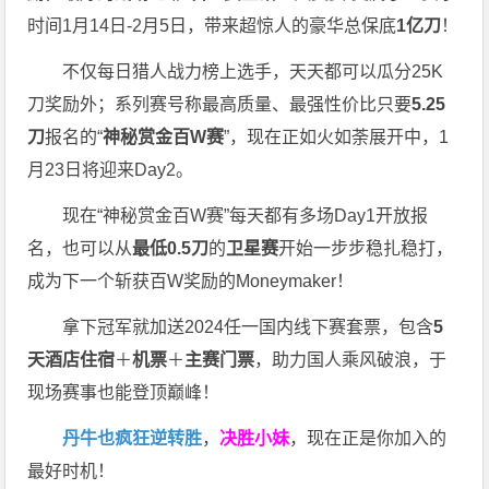
时间1月14日-2月5日，带来超惊人的豪华总保底
1亿刀
！
不仅每日猎人战力榜上选手，天天都可以瓜分25K
刀奖励外；系列赛号称最高质量、最强性价比只要
5.25
刀
报名的“
神秘赏金百W赛
”，现在正如火如荼展开中，1
月23日将迎来Day2。
现在“神秘赏金百W赛”每天都有多场Day1开放报
名，也可以从
最低0.5刀
的
卫星赛
开始一步步稳扎稳打，
成为下一个斩获百W奖励的Moneymaker！
拿下冠军就加送2024任一国内线下赛套票，包含
5
天酒店住宿
＋
机票
＋
主赛门票
，助力国人乘风破浪，于
现场赛事也能登顶巅峰！
丹牛也疯狂逆转胜
，
决胜小妹
，现在正是你加入的
最好时机！