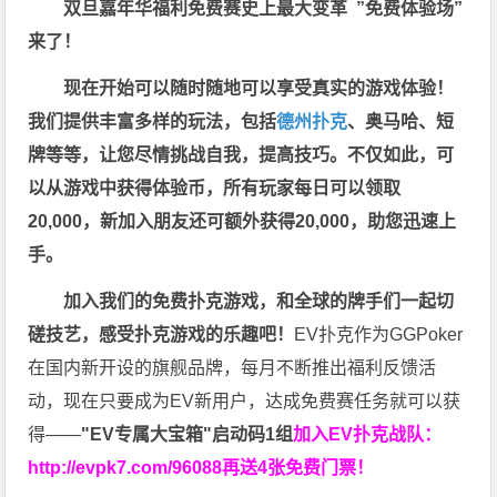
双旦嘉年华福利
免费赛史上最大变革
”免费体验场”
来了！
现在开始可以随时随地可以享受真实的游戏体验！
我们提供丰富多样的玩法，包括
德州扑克
、奥马哈、短
牌等等，让您尽情挑战自我，提高技巧。不仅如此，
可
以从游戏中获得体验币，所有玩家每日可以领取
20,000，新加入朋友还可额外获得20,000，助您迅速上
手。
加入我们的免费扑克游戏，和全球的牌手们一起切
磋技艺，感受扑克游戏的乐趣吧！
EV扑克作为GGPoker
在国内新开设的旗舰品牌，每月不断推出福利反馈活
动，现在只要成为EV新用户，达成免费赛任务就可以获
得——
"EV专属大宝箱"启动码1组
加入EV扑克战队：
http://evpk7.com/96088
再送4张免费门票！