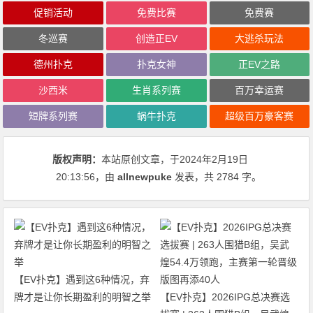
促销活动
免费比赛
免费赛
冬巡赛
创造正EV
大逃杀玩法
德州扑克
扑克女神
正EV之路
沙西米
生肖系列赛
百万幸运赛
短牌系列赛
蜗牛扑克
超级百万豪客赛
版权声明：
本站原创文章，于2024年2月19日
20:13:56
，由
allnewpuke
发表，共 2784 字。
【EV扑克】遇到这6种情况，弃
牌才是让你长期盈利的明智之举
【EV扑克】2026IPG总决赛选