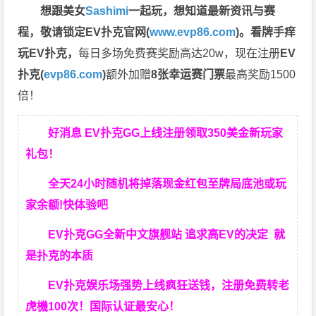
想跟美女
Sashimi
一起玩，
想知道最新资讯与赛
程，
敬请锁定EV扑克官网(
www.evp86.com
)。
看牌手痒
玩EV扑克，
每日多场免费赛奖励高达20w，现在注册
EV
扑克(
evp86.com
)
额外加赠
8张幸运赛门票
最高奖励1500
倍！
好消息 EV扑克GG上线注册领取350美金新玩家
礼包！
全天24小时随机将掉落现金红包至牌局底池或玩
家余额!快体验吧
EV扑克GG
全新中文旗舰站
追求高EV
的决定
就
是扑克的本质
EV扑克娱乐场强势上线疯狂送钱，注册免费转老
虎機100次！国际认证最安心！