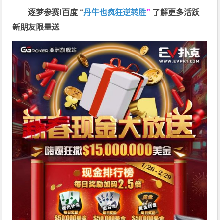
逐梦参赛!百度 “
丹牛也疯狂逆转胜
”
了解更多
活跃
新朋友限量送