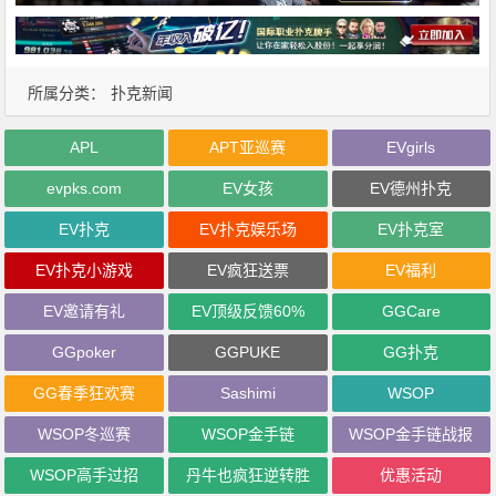
所属分类：
扑克新闻
APL
APT亚巡赛
EVgirls
evpks.com
EV女孩
EV德州扑克
EV扑克
EV扑克娱乐场
EV扑克室
EV扑克小游戏
EV疯狂送票
EV福利
EV邀请有礼
EV顶级反馈60%
GGCare
GGpoker
GGPUKE
GG扑克
GG春季狂欢赛
Sashimi
WSOP
WSOP冬巡赛
WSOP金手链
WSOP金手链战报
WSOP高手过招
丹牛也疯狂逆转胜
优惠活动