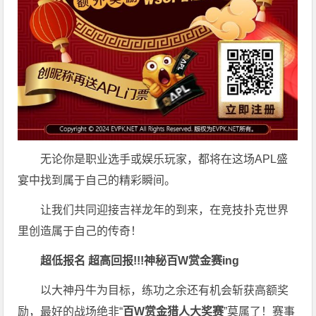
无论你是职业选手或娱乐玩家，都将在这场APL盛
宴中找到属于自己的精彩瞬间。
让我们共同迎接吉祥龙年的到来，在竞技扑克世界
里创造属于自己的传奇！
超低报名 超高回报!!!
神秘百W赏金赛
ing
以大神丹牛为目标，练功之余还有机会斩获高额奖
励，最好的战场绝非“
百W赏金猎人大奖赛
”莫属了！赛事