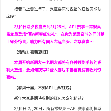
接着马上要过年了，象征喜庆与祝福的红包怎能缺
席呢？
2月9日除夕夜当天到2月25日，APL赛事＋常规桌
将龙重登场“百w新春红包礼”，在你为荣誉奋斗的同时献
上额外惊喜，助力所有国人龙运当头、龙华富贵～
【活动3. 喜新恋旧】
本周开始新朋友＋老朋友都将有各种领到手软的福
利大放送，要如何获得!?登入游戏中查看有没有收到惊
喜啦。
【春风十里，不如APL百W红包】
新年大家最期待收到的红包怎么能错过？
2月9日-2月20日，所有常规桌＋APL赛事都将掉落