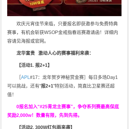
欢庆元宵佳节来临，只要报名即获邀参与免费特典
赛事，有机会斩获WSOP金戒指春巡赛邀请函！详细内
容请见海报或官网。
龙华富贵 激动人心的赛事福利来袭：
【活动1. 报2+1】
［
APL
#17：龙年贺岁神秘赏金赛］每日多场Day1
可以挑战，还有“
报2+1
”特别活动，简直比卫星赛还超
值！
0报名加入“#25青龙主赛事”，争夺系列赛最高保底
奖励2,000w！数量有限，先到先得。
【活动2. 300W红包雨来袭】