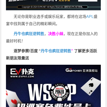
无论你是职业选手或娱乐玩家，都将在这场
APL
盛
宴中找到属于自己的精彩瞬间。
丹牛也疯狂逆转胜
，
决胜小妹
，现在正是你加入的
最好时机！
逐梦参赛!百度 “
丹牛也疯狂逆转胜
”
了解更多
活跃
新朋友限量送