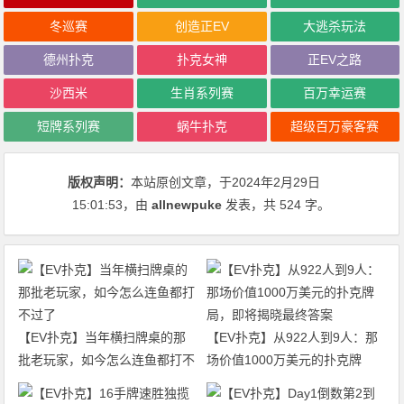
冬巡赛
创造正EV
大逃杀玩法
德州扑克
扑克女神
正EV之路
沙西米
生肖系列赛
百万幸运赛
短牌系列赛
蜗牛扑克
超级百万豪客赛
版权声明：
本站原创文章，于2024年2月29日
15:01:53
，由
allnewpuke
发表，共 524 字。
【EV扑克】当年横扫牌桌的那
【EV扑克】从922人到9人：那
批老玩家，如今怎么连鱼都打不
场价值1000万美元的扑克牌
过了
局，即将揭晓最终答案