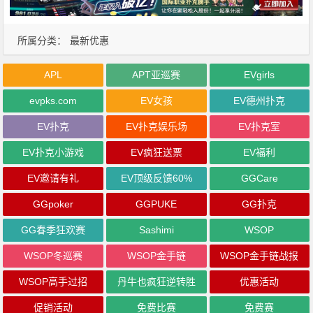
所属分类：
最新优惠
APL
APT亚巡赛
EVgirls
evpks.com
EV女孩
EV德州扑克
EV扑克
EV扑克娱乐场
EV扑克室
EV扑克小游戏
EV疯狂送票
EV福利
EV邀请有礼
EV顶级反馈60%
GGCare
GGpoker
GGPUKE
GG扑克
GG春季狂欢赛
Sashimi
WSOP
WSOP冬巡赛
WSOP金手链
WSOP金手链战报
WSOP高手过招
丹牛也疯狂逆转胜
优惠活动
促销活动
免费比赛
免费赛