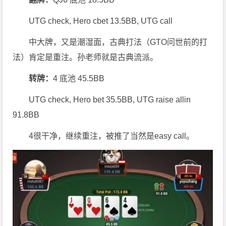
UTG check, Hero cbet 13.5BB, UTG call
中大牌，又是潮湿面，古典打法（GTO问世前的打
法）肯定是重注。孙老师就是古典流派。
转牌：
4 底池 45.5BB
UTG check, Hero bet 35.5BB, UTG raise allin
91.8BB
4很干净，继续重注，被推了当然是easy call。