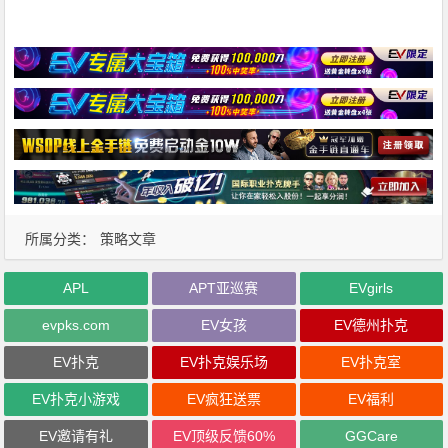
所属分类：
策略文章
APL
APT亚巡赛
EVgirls
evpks.com
EV女孩
EV德州扑克
EV扑克
EV扑克娱乐场
EV扑克室
EV扑克小游戏
EV疯狂送票
EV福利
EV邀请有礼
EV顶级反馈60%
GGCare