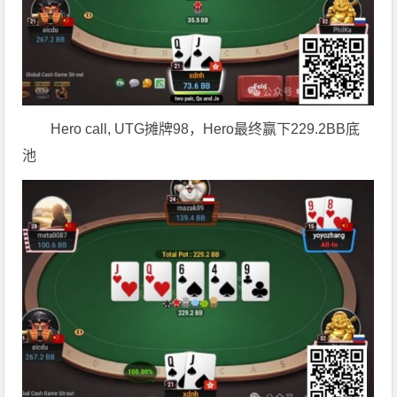
Hero call, UTG摊牌98，Hero最终赢下229.2BB底
池