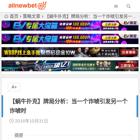
首页
策略文章
【蜗牛扑克】牌局分析：当一个诈唬引发另一个诈唬时
A+
【蜗牛扑克】牌局分析：当一个诈唬引发另一个
诈唬时
2018年10月31日
摘要