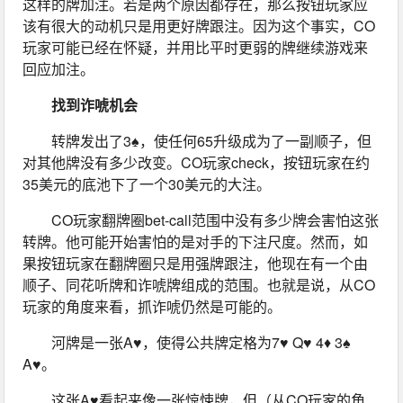
这样的牌加注。若是两个原因都存在，那么按钮玩家应
该有很大的动机只是用更好牌跟注。因为这个事实，CO
玩家可能已经在怀疑，并用比平时更弱的牌继续游戏来
回应加注。
找到诈唬机会
转牌发出了3♠，使任何65升级成为了一副顺子，但
对其他牌没有多少改变。CO玩家check，按钮玩家在约
35美元的底池下了一个30美元的大注。
CO玩家翻牌圈bet-call范围中没有多少牌会害怕这张
转牌。他可能开始害怕的是对手的下注尺度。然而，如
果按钮玩家在翻牌圈只是用强牌跟注，他现在有一个由
顺子、同花听牌和诈唬牌组成的范围。也就是说，从CO
玩家的角度来看，抓诈唬仍然是可能的。
河牌是一张A♥，使得公共牌定格为7♥ Q♥ 4♦ 3♠ 
A♥。
这张A♥看起来像一张惊悚牌，但（从CO玩家的角