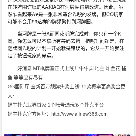
在转牌圈诈唬的AA和AQ在河牌圈得到改进。因此，虽
然乍看起来A♥是一张非常适合诈唬的发牌，但CO玩家
可能不会用99这样的牌频繁打到河牌圈。
当河牌是一张A而同花听牌完成时，你只有一个K
高，你怎么可以不拿所有筹码去搏一把呢？问题是，在
翻牌圈诈唬的计划一开始就是错误的，它从一开始就注
定了按钮玩家的命运。
好消息 MT棋牌室正式上线！牛牛,斗地主,炸金花,捕
鱼,等等应有尽有
GG国际厅 全新百万靓牌头奖上线! 中奖概率更高奖金更
大~
蜗牛扑克业界首家 1个账号通玩多个扑克平台
蜗牛扑克官方网址：http://www.allnew366.com