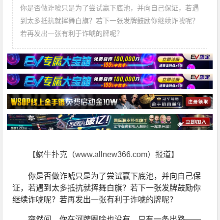
你是否做诈唬只是为了尝试赢下底池，并向自己保证，若遇
到太多抵抗就挥舞白旗？若下一张发牌鼓励你继续诈唬呢？
若再发出一张有利于诈唬的牌呢？
【蜗牛扑克（www.allnew366.com）报道】
你是否做诈唬只是为了尝试赢下底池，并向自己保
证，若遇到太多抵抗就挥舞白旗？若下一张发牌鼓励你
继续诈唬呢？若再发出一张有利于诈唬的牌呢？
突然间，你在河牌圈啥也没有，只有一条出路——