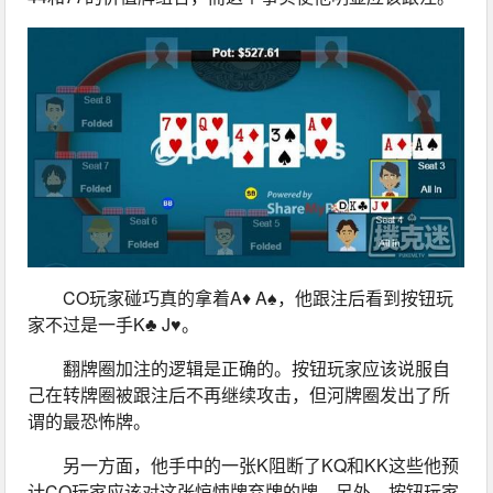
CO玩家碰巧真的拿着A♦ A♠，他跟注后看到按钮玩
家不过是一手K♣ J♥。
翻牌圈加注的逻辑是正确的。按钮玩家应该说服自
己在转牌圈被跟注后不再继续攻击，但河牌圈发出了所
谓的最恐怖牌。
另一方面，他手中的一张K阻断了KQ和KK这些他预
计CO玩家应该对这张惊悚牌弃牌的牌。另外，按钮玩家