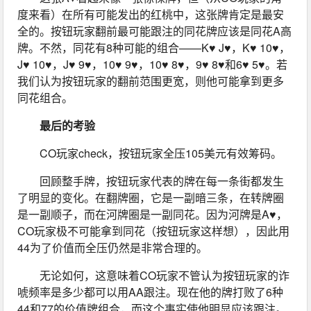
度来看）在所有可能发出的红桃中，这张牌肯定是最安
全的。按钮玩家翻前最可能跟注的同花牌应该是同花A高
牌。不然，同花有8种可能的组合——K♥ J♥，K♥ 10♥，
J♥ 10♥，J♥ 9♥，10♥ 9♥，10♥ 8♥，9♥ 8♥和6♥ 5♥。若
我们认为按钮玩家的翻前范围更宽，则他可能拿到更多
同花组合。
最后的考验
CO玩家check，按钮玩家全压105美元有效筹码。
回顾整手牌，按钮玩家代表的牌在每一条街都发生
了明显的变化。在翻牌圈，它是一副暗三条，在转牌圈
是一副顺子，而在河牌圈是一副同花。因为河牌是A♥，
CO玩家极不可能拿到同花（按钮玩家这样想），因此用
44为了价值而全压仍然是非常合理的。
无论如何，这意味着CO玩家不管认为按钮玩家的诈
唬频率是多少都可以用AA跟注。现在他的牌打败了6种
44和77的价值牌组合，而这个事实使他明显应该跟注。